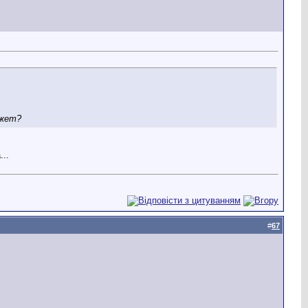
ажет?
..
#
67