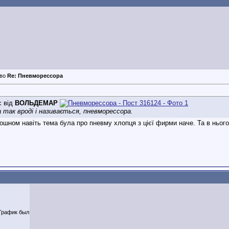
Re: Пневморессора
с від
ВОЛЬДЕМАР
 так вроді і називається, пневморессора.
ошном навіть тема була про пневму хлопця з цієї фирми наче. Та в нього
Трафик был