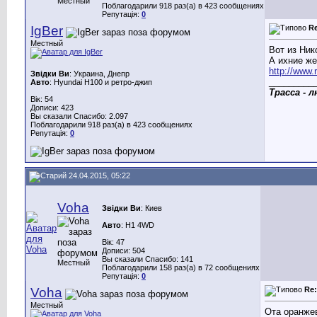
Местный
Поблагодарили 918 раз(а) в 423 сообщениях
Репутація:
0
IgBer
R
Местный
Вот из Ник
А ихние же
http://www.
Звідки Ви
: Украина, Днепр
_________
Авто
: Hyundai H100 и ретро-джип
Трасса - 
Вік: 54
Дописи: 423
Вы сказали Спасибо: 2.097
Поблагодарили 918 раз(а) в 423 сообщениях
Репутація:
0
24.04.2015, 05:22
Voha
Звідки Ви
: Киев
Авто
: H1 4WD
Вік: 47
Дописи: 504
Вы сказали Спасибо: 141
Местный
Поблагодарили 158 раз(а) в 72 сообщениях
Репутація:
0
Voha
Re
Местный
Ота оранжев