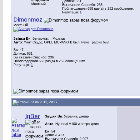
Дописи: 631
Местный
Вы сказали Спасибо: 236
Поблагодарили 658 раз(а) в 232 сообщениях
Репутація:
1
Dimonmoz
Местный
Звідки Ви
: Беларусь, г. Мозырь
Авто
: Фиат Скудо, OPEL MOVANO B был, Рено Трафик был
Вік: 47
Дописи: 631
Вы сказали Спасибо: 236
Поблагодарили 658 раз(а) в 232 сообщениях
Репутація:
1
23.04.2015, 20:17
IgBer
Звідки Ви
: Украина, Днепр
Авто
: Hyundai H100 и ретро-джип
Вік: 54
Дописи: 423
Вы сказали Спасибо: 2.097