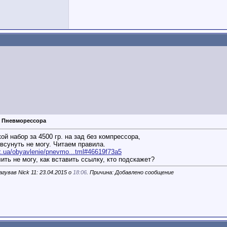
: Пневморессора
кой набор за 4500 гр. на зад без компрессора,
всунуть не могу. Читаем правила.
olx.ua/obyavlenie/pnevmo...tml#46619f73a5
ить не могу, как вставить ссылку, кто подскажет?
гував Nick 11: 23.04.2015 о
18:06
. Причина: Добавлено сообщение