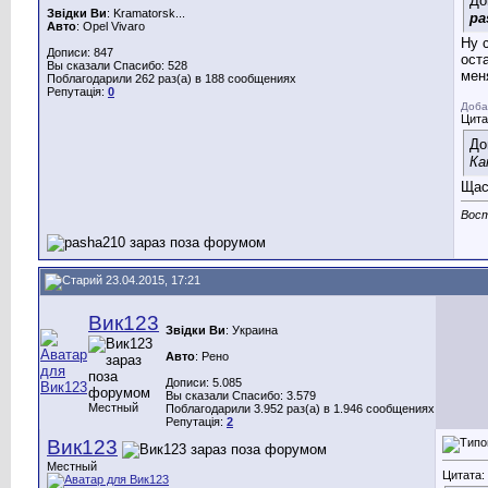
До
Звідки Ви
: Kramatorsk...
pa
Авто
: Opel Vivaro
Ну 
Дописи: 847
ост
Вы сказали Спасибо: 528
мен
Поблагодарили 262 раз(а) в 188 сообщениях
Репутація:
0
Доба
Цита
До
Ка
Щас
Вост
23.04.2015, 17:21
Вик123
Звідки Ви
: Украина
Авто
: Рено
Дописи: 5.085
Вы сказали Спасибо: 3.579
Местный
Поблагодарили 3.952 раз(а) в 1.946 сообщениях
Репутація:
2
Вик123
Местный
Цитата: