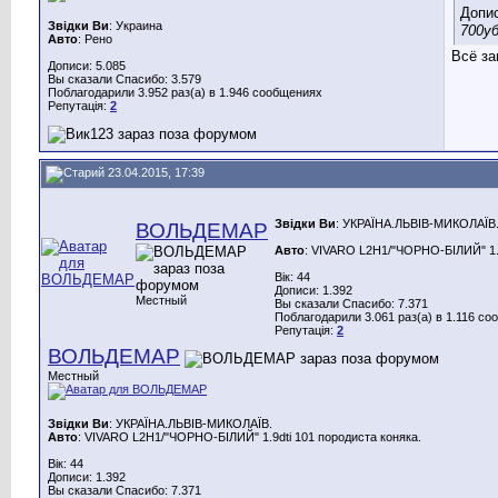
Допи
Звідки Ви
: Украина
700у
Авто
: Рено
Всё за
Дописи: 5.085
Вы сказали Спасибо: 3.579
Поблагодарили 3.952 раз(а) в 1.946 сообщениях
Репутація:
2
23.04.2015, 17:39
Звідки Ви
: УКРАЇНА.ЛЬВІВ-МИКОЛАЇВ
ВОЛЬДЕМАР
Авто
: VIVARO L2H1/"ЧОРНО-БІЛИЙ" 1.9
Вік: 44
Дописи: 1.392
Местный
Вы сказали Спасибо: 7.371
Поблагодарили 3.061 раз(а) в 1.116 с
Репутація:
2
ВОЛЬДЕМАР
Местный
Звідки Ви
: УКРАЇНА.ЛЬВІВ-МИКОЛАЇВ.
Авто
: VIVARO L2H1/"ЧОРНО-БІЛИЙ" 1.9dti 101 породиста коняка.
Вік: 44
Дописи: 1.392
Вы сказали Спасибо: 7.371