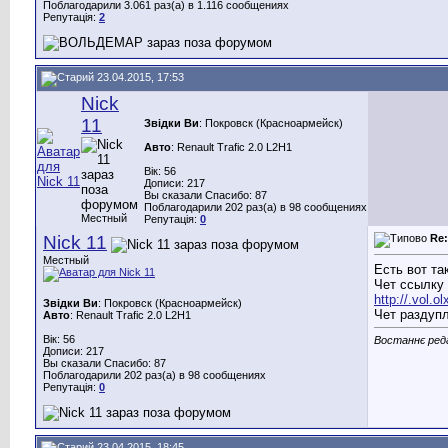
Поблагодарили 3.061 раз(а) в 1.116 сообщениях
Репутація:
2
23.04.2015, 17:53
Nick
11
Звідки Ви
: Покровск (Красноармейск)
Авто
: Renault Trafic 2.0 L2H1
Вік: 56
Дописи: 217
Вы сказали Спасибо: 87
Поблагодарили 202 раз(а) в 98 сообщениях
Местный
Репутація:
0
Nick 11
Re
Местный
Есть вот та
Чет ссылку 
http://.vol.
Звідки Ви
: Покровск (Красноармейск)
Чет раздупл
Авто
: Renault Trafic 2.0 L2H1
Вік: 56
Востаннє реда
Дописи: 217
Вы сказали Спасибо: 87
Поблагодарили 202 раз(а) в 98 сообщениях
Репутація:
0
23.04.2015, 18:45