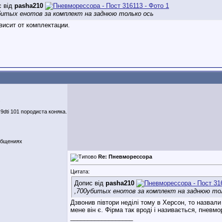
с від
pasha210
битых енотов за комплект на заднюю только ось
висит от комплектации.
.
dti 101 породиста коняка.
ообщениях
Re: Пневморессора
Цитата:
Допис від
pasha210
,700убитых енотов за комплект на заднюю то
Дзвонив півтори неділі тому в Херсон, то назвали 
мене він є. Фірма так вроді і називається, пневм
__________________