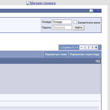
Псевдо
Запам'ятати мене
Пароль
Сторінка 4 з 4
<
1
2
3
4
Параметри теми
Параметри перегляду
#
61