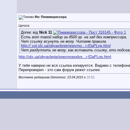
Re: Пневморессора
Цитата:
Допис від
Nick 11
Есть вот такой набор за 4500 гр. на зад без компрессора,
Чет ссылку всунуть не могу. Читаем правила.
http://.vol.olx.ua/obyavlenie/pnevmo...r-IDaPLnp.html
Чет раздуплить не могу, как вставить ссылку, кто подск
http://olx.ua/obyavlenie/pnevmopodve...r-IDaPLnp.html
У тебя наверно не вся ссылка копируется. Видимо с телефона.
Перепроверил - это сам форум режет ссылки.
Востаннє редагував Dimonmoz: 23.04.2015 о
19:52
.