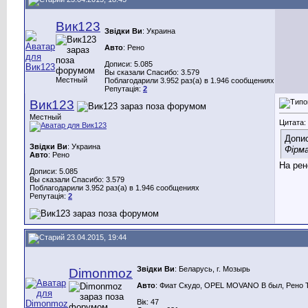
Вик123
Звідки Ви
: Украина
Авто
: Рено
Дописи: 5.085
Вы сказали Спасибо: 3.579
Местный
Поблагодарили 3.952 раз(а) в 1.946 сообщениях
Репутація:
2
Вик123
Местный
Цитата:
Допи
Звідки Ви
: Украина
Фірма
Авто
: Рено
На рен
Дописи: 5.085
Вы сказали Спасибо: 3.579
Поблагодарили 3.952 раз(а) в 1.946 сообщениях
Репутація:
2
23.04.2015, 19:44
Звідки Ви
: Беларусь, г. Мозырь
Dimonmoz
Авто
: Фиат Скудо, OPEL MOVANO B был, Рено 
Вік: 47