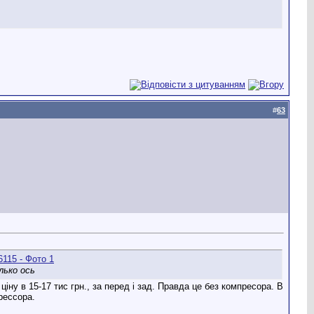
#
63
лько ось
ціну в 15-17 тис грн., за перед і зад. Правда це без компресора. В
орессора.