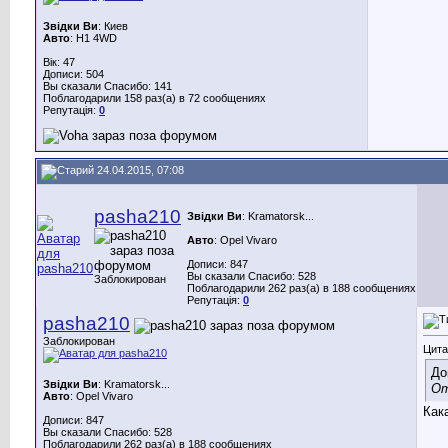
Звідки Ви
: Киев
Авто
: H1 4WD
Вік: 47
Дописи: 504
Вы сказали Спасибо: 141
Поблагодарили 158 раз(а) в 72 сообщениях
Репутація:
0
24.04.2015, 07:08
pasha210
Звідки Ви
: Kramatorsk...
Авто
: Opel Vivaro
Дописи: 847
Вы сказали Спасибо: 528
Заблокирован
Поблагодарили 262 раз(а) в 188 сообщениях
Репутація:
0
pasha210
Заблокирован
Цита
До
Звідки Ви
: Kramatorsk...
От
Авто
: Opel Vivaro
Как
Дописи: 847
Вы сказали Спасибо: 528
Поблагодарили 262 раз(а) в 188 сообщениях