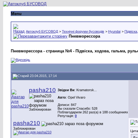
Menu
Автоклуб БУСОВОД
>
Технічні форуми бусоводів
>
Hyundai
>
Підвіска
Пневморессора
Пневморессора - страница №4 - Підвіска, ходова, гальма, рул
23.04.2015, 17:14
pasha210
Звідки Ви
: Kramatorsk...
Авто
: Opel Vivaro
Дописи: 847
Вы сказали Спасибо: 528
Заблокирован
Поблагодарили 262 раз(а) в 188 сообщениях
Репутація:
0
pasha210
Заблокирован
Цита