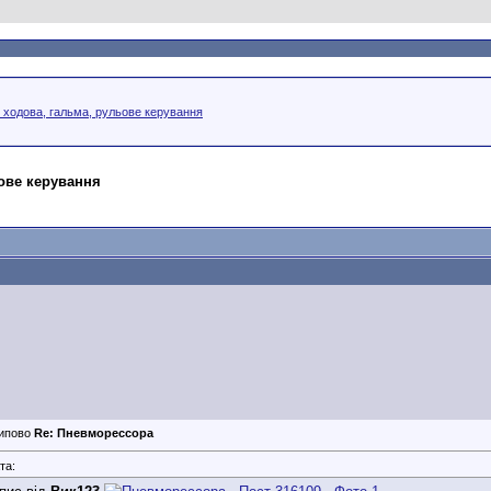
, ходова, гальма, рульове керування
ьове керування
Re: Пневморессора
та: