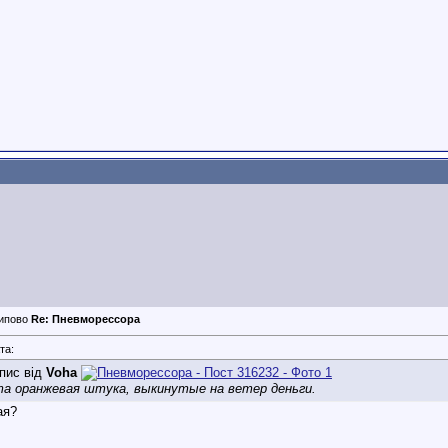
Re: Пневморессора
та:
пис від
Voha
а оранжевая штука, выкинутые на ветер деньги.
ая?