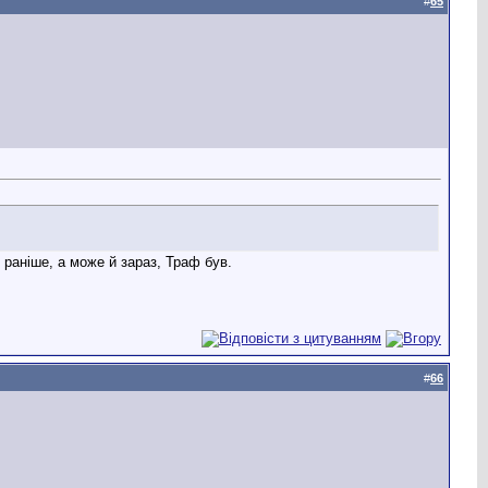
#
65
 раніше, а може й зараз, Траф був.
#
66