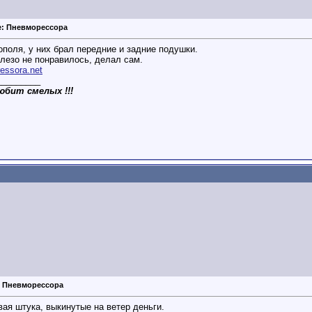
e: Пневморессора
ополя, у них брал передние и задние подушки.
лезо не понравилось, делал сам.
ressora.net
_________
любит смелых !!!
: Пневморессора
ая штука, выкинутые на ветер деньги.