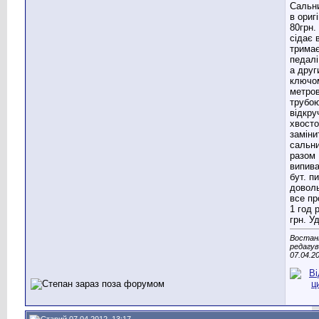
Сальн
в ориг
80грн.
сідає 
тримає
педалі
а друг
ключо
метро
трубо
відкру
хвосто
заміни
сальни
разом
випива
бут. пи
доволь
все пр
1 год 
грн. Уд
Востан
редагу
07.04.2
07.04.2012, 13:17