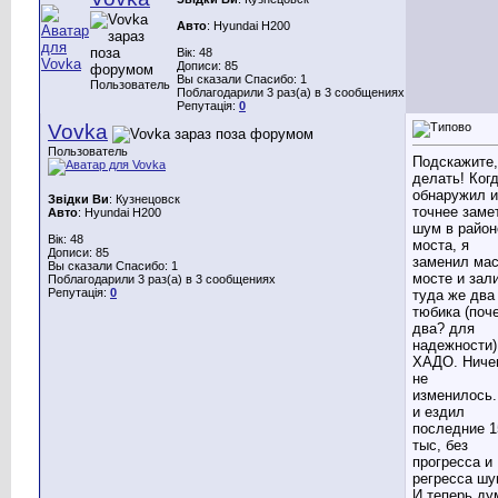
Авто
: Hyundai H200
Вік: 48
Дописи: 85
Вы сказали Спасибо: 1
Пользователь
Поблагодарили 3 раз(а) в 3 сообщениях
Репутація:
0
Vovka
Пользователь
Подскажите,
делать! Когд
обнаружил 
Звідки Ви
: Кузнецовск
точнее заме
Авто
: Hyundai H200
шум в район
Вік: 48
моста, я
Дописи: 85
заменил мас
Вы сказали Спасибо: 1
мосте и зал
Поблагодарили 3 раз(а) в 3 сообщениях
Репутація:
0
туда же два
тюбика (поч
два? для
надежности)
ХАДО. Ниче
не
изменилось.
и ездил
последние 1
тыс, без
прогресса и
регресса шу
И теперь д