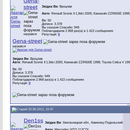
Gena-
street
Звідки Ви
: Вроцлав
Авто
: Renault Scenic ll 1,9dci 2005; Kawasaki ZZR600E 1998;
Вік: 50
Дописи: 3.378
Вы сказали Спасибо: 949
Поблагодарили 2.968 раз(а) в 1.422 сообщениях
награвся
Репутація:
0
Gena-street
награвся
Звідки Ви
: Вроцлав
Авто
: Renault Scenic ll 1,9dci 2005; Kawasaki ZZR600E 1998; Toyota Celica V 199
Вік: 50
Дописи: 3.378
Вы сказали Спасибо: 949
Поблагодарили 2.968 раз(а) в 1.422 сообщениях
Репутація:
0
20.06.2012, 15:47
Den1ss
Звідки Ви
: Хмельницкая обл., Каменец-Подольский
Авто
: Mercedes VITO 112CDI