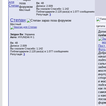
Вік: 48
Дописи: 2.009
Вы сказали Спасибо: 1.142
Местный
Поблагодарили 2.120 раз(а) в 1.077 сообщениях
Репутація:
3
Степан
Местный
Цитата:
Допис
Звідки Ви
: Украина
rusla
Авто
: HYUNDAI H 1
Вік: 48
Дописи: 2.009
Вы сказали Спасибо: 1.142
Поблагодарили 2.120 раз(а) в 1.077 сообщениях
Добро
Репутація:
3
нача
подт
саль
задн
мост
внут
стор
в мас
подс
как 
само
и как
посо
фирм