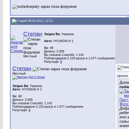
08.04.2012, 12:21
Степан
Звідки Ви
: Украина
Авто
: HYUNDAI H 1
Вік: 48
Дописи: 2.009
Вы сказали Спасибо: 1.142
Местный
Поблагодарили 2.120 раз(а) в 1.077 сообщениях
Репутація:
3
Степан
Местный
Цитата:
Допис
Звідки Ви
: Украина
rusla
Авто
: HYUNDAI H 1
Вік: 48
Дописи: 2.009
Вы сказали Спасибо: 1.142
Поблагодарили 2.120 раз(а) в 1.077 сообщениях
Добро
Репутація:
3
ребя
кто 
сальн
знае