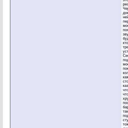
ре
Че
дн
не
пе
мо
по
зву
бу
кто
тр
ус
Се
по
мо
по
ко
ка
ст
ка
чт
чт
хр
по
ба
та
по
ст
то