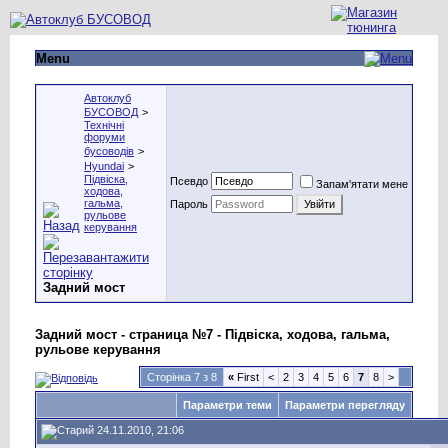
Menu
Автоклуб
БУСОВОД
>
Технічні
форуми
бусоводів
>
Hyundai
>
Підвіска,
Псевдо
Запам'ятати мене
ходова,
гальма,
Пароль
рульове
керування
Задний мост
Задний мост - страница №7 - Підвіска, ходова, гальма,
рульове керування
Сторінка 7 з 8
«
First
<
2
3
4
5
6
7
8
>
Параметри теми
Параметри перегляду
24.11.2010, 21:06