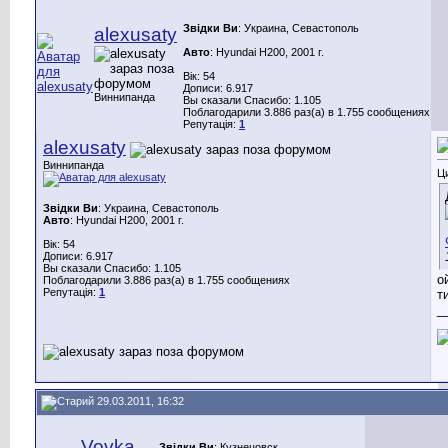
Звідки Ви
: Украина, Севастополь
alexusaty
Авто
: Hyundai H200, 2001 г.
Вік: 54
Дописи: 6.917
Виннипанда
Вы сказали Спасибо: 1.105
Поблагодарили 3.886 раз(а) в 1.755 сообщениях
Репутація:
1
alexusaty
Виннипанда
Ц
Звідки Ви
: Украина, Севастополь
Авто
: Hyundai H200, 2001 г.
Вік: 54
Дописи: 6.917
Вы сказали Спасибо: 1.105
о
Поблагодарили 3.886 раз(а) в 1.755 сообщениях
Репутація:
1
т
_
29.03.2011, 16:32
Vovka
Звідки Ви
: Кузнецовск