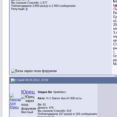
Ес
Вы сказали Спасибо: 1.577
сд
Поблагодарили 3.855 раз(а) в 2.459 сообщениях
Лю
Репутація:
0
Ре
G
a1
20
st
3,
rr
ор
Ст
рн
т,
Ол
ра
Ма
08.04.2012, 10:59
Юрец
Звідки Ви
: Кривбасс
Авто
: H-1 Starex-был.Н-300 есть.
Вік: 61
Дописи: 476
Вы сказали Спасибо: 514
Местный
Поблагодарили 157 раз(а) в 118 сообщениях
Репутація:
0