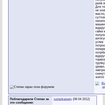
разів 
Для то
не зли
масло,
суттєв
нахил
машину
відкру
гайки 
полуос
витягу
усіма
потрох
попер
потріб
відкру
тормо
трубку
цікаво,
завтра
скинут
знятої
Поблагодарили Степан за
ruslankarpaty
(08.04.2012)
это сообщение: