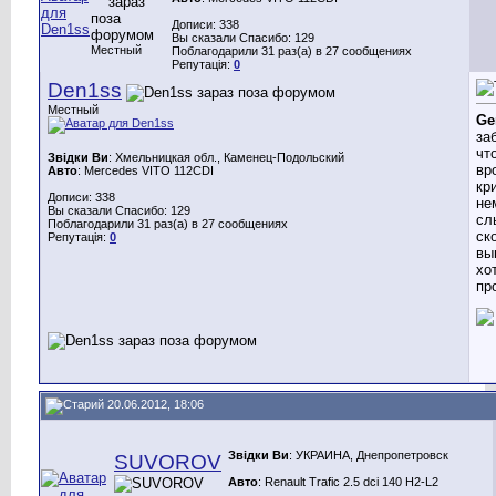
Дописи: 338
Вы сказали Спасибо: 129
Местный
Поблагодарили 31 раз(а) в 27 сообщениях
Репутація:
0
Den1ss
Местный
Ge
за
чт
Звідки Ви
: Хмельницкая обл., Каменец-Подольский
вр
Авто
: Mercedes VITO 112CDI
кр
Дописи: 338
не
Вы сказали Спасибо: 129
сл
Поблагодарили 31 раз(а) в 27 сообщениях
ск
Репутація:
0
вы
хо
пр
20.06.2012, 18:06
Звідки Ви
: УКРАИНА, Днепропетровск
SUVOROV
Авто
: Renault Trafic 2.5 dci 140 H2-L2