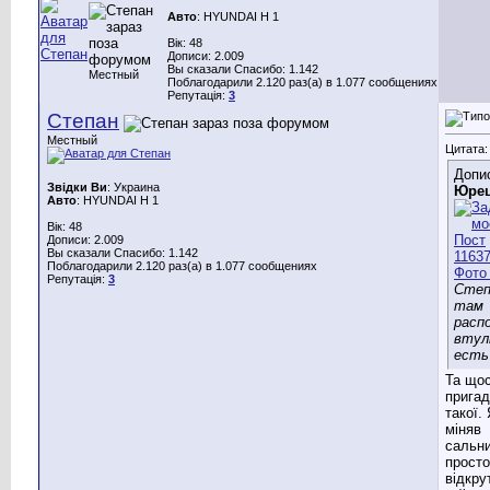
Авто
: HYUNDAI H 1
Вік: 48
Дописи: 2.009
Вы сказали Спасибо: 1.142
Местный
Поблагодарили 2.120 раз(а) в 1.077 сообщениях
Репутація:
3
Степан
Местный
Цитата:
Допис
Звідки Ви
: Украина
Юре
Авто
: HYUNDAI H 1
Вік: 48
Дописи: 2.009
Вы сказали Спасибо: 1.142
Поблагодарили 2.120 раз(а) в 1.077 сообщениях
Репутація:
3
Степ
там
расп
втул
есть
Та щос
прига
такої.
міняв
сальни
просто
відкру