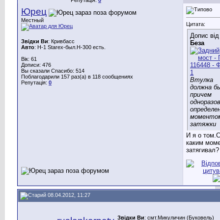
Юрец
Местный
Цитата:
Допис від
Звідки Ви
: Кривбасс
Беза
Авто
: H-1 Starex-был.Н-300 есть.
Вік: 61
Дописи: 476
Вы сказали Спасибо: 514
Поблагодарили 157 раз(а) в 118 сообщениях
Втулка
Репутація:
0
должна б
причем
одноразов
определе
моменто
затяжки
И я о том.
каким мом
затягивал?
08.04.2012, 11:27
Звідки Ви
: смт.Микуличин (Буковель)