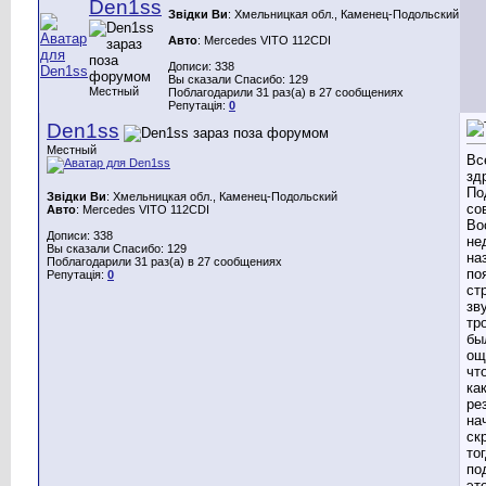
Den1ss
Звідки Ви
: Хмельницкая обл., Каменец-Подольский
Авто
: Mercedes VITO 112CDI
Дописи: 338
Вы сказали Спасибо: 129
Местный
Поблагодарили 31 раз(а) в 27 сообщениях
Репутація:
0
Den1ss
Местный
Вс
зд
По
Звідки Ви
: Хмельницкая обл., Каменец-Подольский
со
Авто
: Mercedes VITO 112CDI
Во
Дописи: 338
не
Вы сказали Спасибо: 129
на
Поблагодарили 31 раз(а) в 27 сообщениях
по
Репутація:
0
ст
зву
тр
бы
ощ
чт
ка
ре
на
ск
то
по
эт