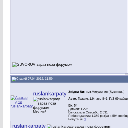
07.04.2012, 11:59
Звідки Ви
: смт.Микуличин (Буковель)
ruslankarpaty
Авто
: Трафик 1.9 пасс 8+1, ГаЗ 69 кабр
Вік: 54
Дописи: 1.228
Местный
Вы сказали Спасибо: 2.531
Поблагодарили 1.359 раз(а) в 594 сооб
Репутація:
1
ruslankarpaty