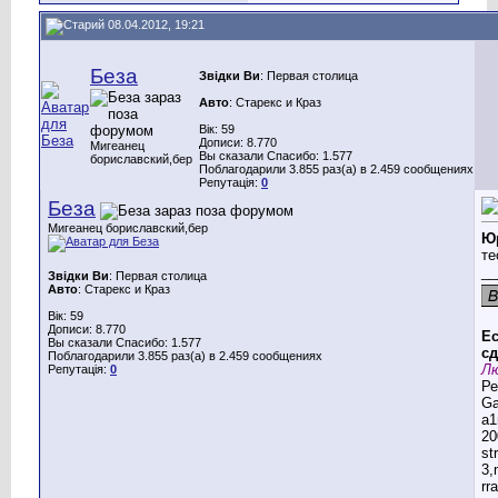
08.04.2012, 19:21
Беза
Звідки Ви
: Первая столица
Авто
: Старекс и Краз
Вік: 59
Дописи: 8.770
Мигеанец
Вы сказали Спасибо: 1.577
бориславский,бер
Поблагодарили 3.855 раз(а) в 2.459 сообщениях
Репутація:
0
Беза
Мигеанец бориславский,бер
Ю
те
__
Звідки Ви
: Первая столица
Авто
: Старекс и Краз
Вік: 59
Дописи: 8.770
Ес
Вы сказали Спасибо: 1.577
сд
Поблагодарили 3.855 раз(а) в 2.459 сообщениях
Лю
Репутація:
0
Ре
G
a1
20
st
3,
rr