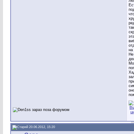
лю
Ес
по
чт
хр
ре
та
ск
эт
ви
от
на
Не
де
Мо
по
Ха
за
пр
си
он
по
20.06.2012, 15:20