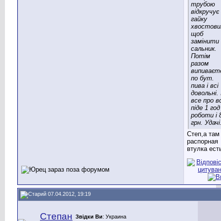
трубою
відкручує
гайку
хвостови
щоб
замінити
сальник.
Потім
разом
випиваєт
по бут.
пива і всі
довольні.
все про в
піде 1 год
роботи і 
грн. Удачі
Степ,а там
распорная
втулка ест
07.04.2012, 19:19
Степан
Звідки Ви
: Украина