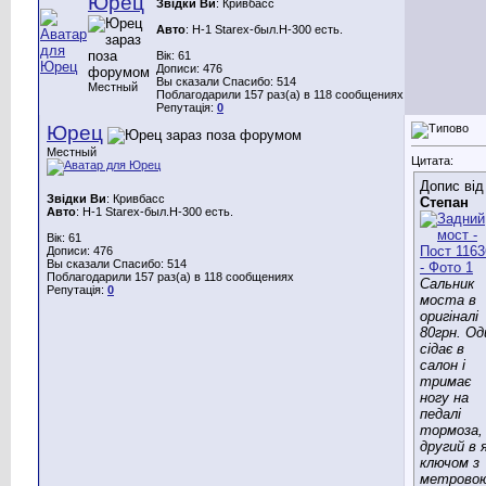
Юрец
Звідки Ви
: Кривбасс
Авто
: H-1 Starex-был.Н-300 есть.
Вік: 61
Дописи: 476
Вы сказали Спасибо: 514
Местный
Поблагодарили 157 раз(а) в 118 сообщениях
Репутація:
0
Юрец
Местный
Цитата:
Допис від
Звідки Ви
: Кривбасс
Степан
Авто
: H-1 Starex-был.Н-300 есть.
Вік: 61
Дописи: 476
Вы сказали Спасибо: 514
Поблагодарили 157 раз(а) в 118 сообщениях
Сальник
Репутація:
0
моста в
оригіналі
80грн. Од
сідає в
салон і
тримає
ногу на
педалі
тормоза,
другий в 
ключом з
метрово