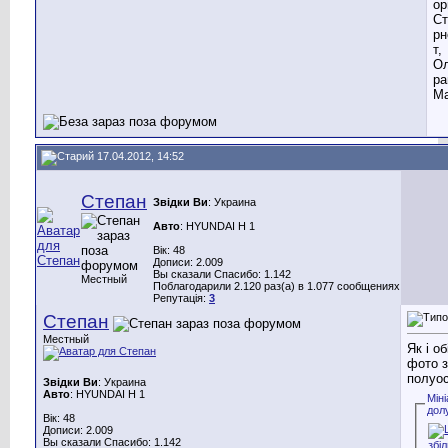
ор
Ст
рн
т,
Ол
ра
Ма
17.04.2012, 14:52
Степан
Звідки Ви
: Украина
Авто
: HYUNDAI H 1
Вік: 48
Дописи: 2.009
Вы сказали Спасибо: 1.142
Местный
Поблагодарили 2.120 раз(а) в 1.077 сообщениях
Репутація:
3
Степан
Местный
Як і об
фото з
полуос
Звідки Ви
: Украина
Авто
: HYUNDAI H 1
Мін
дол
Вік: 48
Дописи: 2.009
Вы сказали Спасибо: 1.142