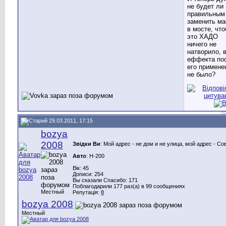
не будет ли
правильным
заменить ма
в мосте, чт
это ХАДО
ничего не
натворило, 
еффекта по
его примене
не было?
29.03.2011, 17:15
bozya
2008
Звідки Ви
: Мой адрес - не дом и не улица, мой адрес - Со
Авто
: H-200
Вік: 45
Дописи: 254
Вы сказали Спасибо: 171
Поблагодарили 177 раз(а) в 99 сообщениях
Местный
Репутація:
0
bozya 2008
Местный