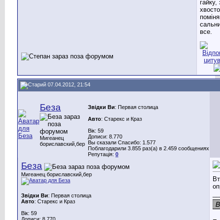
гайку,
хвосто
поміня
сальни
все.
07.04.2012, 21:54
Беза
Звідки Ви
: Первая столица
Авто
: Старекс и Краз
Вік: 59
Дописи: 8.770
Мигеанец
Вы сказали Спасибо: 1.577
бориславский,бер
Поблагодарили 3.855 раз(а) в 2.459 сообщениях
Репутація:
0
Беза
Мигеанец бориславский,бер
Вт
оп
__
Звідки Ви
: Первая столица
Авто
: Старекс и Краз
Вік: 59
Дописи: 8.770