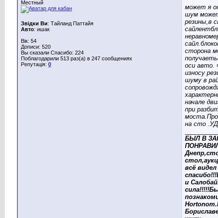
Местный
может я о
шум може
резины,в 
Звідки Ви
: Тайланд Паттайя
сайлентбл
Авто
: ишак
неравноме
Вік: 54
сайл.блоко
Дописи: 520
сторона м
Вы сказали Спасибо: 224
получаеть
Поблагодарили 513 раз(а) в 247 сообщениях
Репутація:
0
оси авто.
износу ре
шуму в ра
сопровожд
характерн
начале дви
при разби
моста.Про
на сто .У
_________
БЫЛ В ЗА
ПОНРАВИЛ
Днепр,ст
стол,аукц
всё видел 
спасибо!!
и Салоба
сила!!!!!Б
познакоми
Hortonom
Бориславе