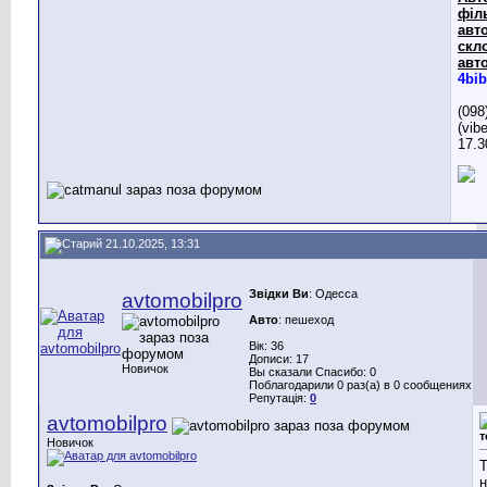
філ
авто
скл
авто
4bib
(098
(vib
17.3
21.10.2025, 13:31
Звідки Ви
: Одесса
avtomobilpro
Авто
: пешеход
Вік: 36
Дописи: 17
Новичок
Вы сказали Спасибо: 0
Поблагодарили 0 раз(а) в 0 сообщениях
Репутація:
0
avtomobilpro
т
Новичок
Т
н