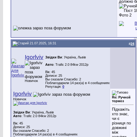
должно б
21.07.2025, 16:31
#
24
Igorlviv
Звідки Ви
: Україна, Львів
Авто
: Trafic 2.0 84kw 2012р
Вік: 45
Дописи: 25
Вы сказали Спасибо: 2
Новичок
Поблагодарили 14 раз(а) в 4 сообщениях
Репутація:
0
Igorlviv
Re: Ручной
Новичок
тормоз
Підкажіть
Звідки Ви
: Україна, Львів
хто знає,
Авто
: Trafic 2.0 84kw 2012р
чи є
різниця по
Вік: 45
Дописи: 25
довжині
Вы сказали Спасибо: 2
між
Поблагодарили 14 раз(а) в 4 сообщениях
задніми