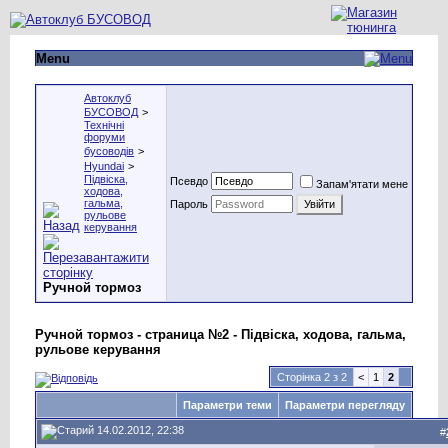
Menu
Автоклуб
БУСОВОД
>
Технічні
форуми
бусоводів
>
Hyundai
>
Підвіска,
Псевдо
Запам'ятати мене
ходова,
гальма,
Пароль
рульове
керування
Ручной тормоз
Ручной тормоз - страница №2 - Підвіска, ходова, гальма,
рульове керування
Сторінка 2 з 2
<
1
2
Параметри теми
Параметри перегляду
14.02.2012, 22:38
#