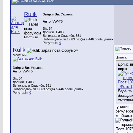
16.02.2012, 19:44
Rulik
Звідки Ви
: Україна
Авто
: VW-Т5
Вік: 54
Дописи: 1.403
Вы сказали Спасибо: 351
Местный
Поблагодарили 1.063 раз(а) в 446 сообщениях
Репутація:
0
Rulik
Местный
Цитата:
Допис в
Звідки Ви
: Україна
серж
Авто
: VW-Т5
Вік: 54
Дописи: 1.403
Вы сказали Спасибо: 351
Поблагодарили 1.063 раз(а) в 446 сообщениях
Берёшь
Репутація:
0
фонарик
смотри
-увидиш
регулеро
колёсико