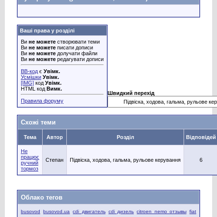
Ваші права у розділі
Ви
не можете
створювати теми
Ви
не можете
писати дописи
Ви
не можете
долучати файли
Ви
не можете
редагувати дописи
BB-код
є
Увімк.
Усмішки
Увімк.
[IMG]
код
Увімк.
HTML код
Вимк.
Швидкий перехід
Правила форуму
Схожі теми
Тема
Автор
Розділ
Відповідей
Не
працює
Степан
Підвіска, ходова, гальма, рульове керування
6
ручний
тормоз
Облако тегов
busovod
busovod.ua
cdi двигатель
cdi дизель
citroen nemo отзывы
fiat