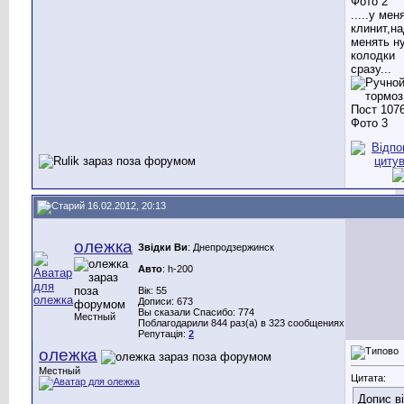
.....у мен
клинит,н
менять н
колодки
сразу...
16.02.2012, 20:13
олежка
Звідки Ви
: Днепродзержинск
Авто
: h-200
Вік: 55
Дописи: 673
Вы сказали Спасибо: 774
Местный
Поблагодарили 844 раз(а) в 323 сообщениях
Репутація:
2
олежка
Местный
Цитата:
Допис в