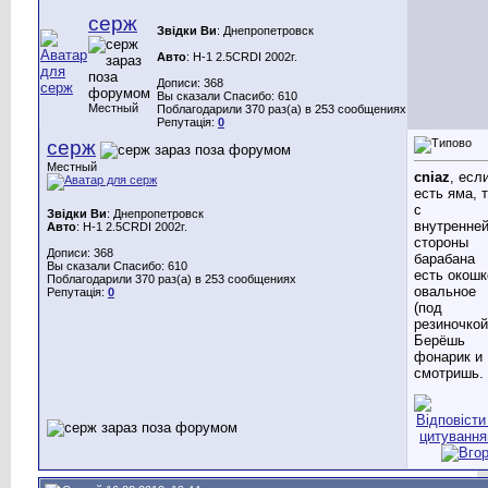
серж
Звідки Ви
: Днепропетровск
Авто
: H-1 2.5CRDI 2002г.
Дописи: 368
Вы сказали Спасибо: 610
Местный
Поблагодарили 370 раз(а) в 253 сообщениях
Репутація:
0
серж
Местный
cniaz
, есл
есть яма, 
с
Звідки Ви
: Днепропетровск
внутренне
Авто
: H-1 2.5CRDI 2002г.
стороны
Дописи: 368
барабана
Вы сказали Спасибо: 610
есть окошк
Поблагодарили 370 раз(а) в 253 сообщениях
овальное
Репутація:
0
(под
резиночкой
Берёшь
фонарик и
смотришь.