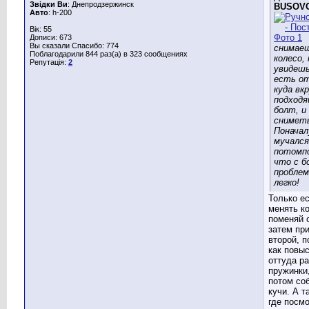
Звідки Ви
: Днепродзержинск
BUSOV
Авто
: h-200
Вік: 55
Дописи: 673
Вы сказали Спасибо: 774
снимае
Поблагодарили 844 раз(а) в 323 сообщениях
колесо,
Репутація:
2
увидеш
есть о
куда вк
подход
болт, и 
сниметь
Поначал
мучался
потомпо
что с б
проблем
легко!
Только е
менять к
поменяй о
затем при
второй, п
как повы
оттуда р
пружинки
потом со
кучи. А т
где посмо