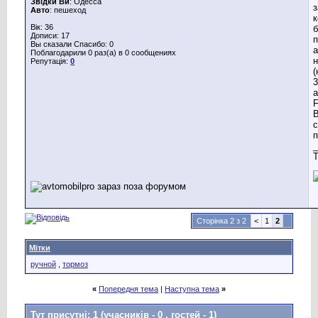
Звідки Ви
: Одесса
Авто
: пешеход
к
Вік: 36
б
Дописи: 17
п
Вы сказали Спасибо: 0
а
Поблагодарили 0 раз(а) в 0 сообщениях
Репутація:
0
(
3
а
F
B
с
п
_
T
Сторінка 2 з 2
<
1
2
Мітки
ручной
,
тормоз
«
Попередня тема
|
Наступна тема
»
Тут присутні: 1
(учасників - 0 , гостей - 1)