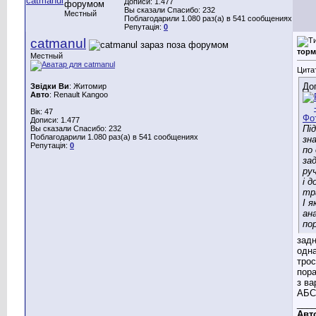
Дописи: 1.477
Вы сказали Спасибо: 232
Местный
Поблагодарили 1.080 раз(а) в 541 сообщениях
Репутація:
0
catmanul
торм
Местный
Цита
До
Звідки Ви
: Житомир
Авто
: Renault Kangoo
Вік: 47
Дописи: 1.477
Пі
Вы сказали Спасибо: 232
Поблагодарили 1.080 раз(а) в 541 сообщениях
зна
Репутація:
0
по
за
ру
і д
тр
І я
ан
по
задн
одна
трос
пор
з ва
АБС
___
Авт