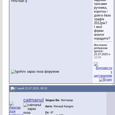
Репутація:
0
тросами
ручника,
коротка і
довга база
трафік
2012рік?
І якої
фірми
аналог
порадите?
Востаннє
редагував
Igorlviv:
21.07.2025 о
16:58
.
22.07.2025, 08:32
catmanul
Звідки Ви
: Житомир
Авто
: Renault Kangoo
Вік: 47