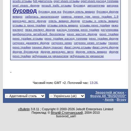
scudo отзывы
hdi двигатель
opel vivaro отзывы
opel vivaro расход топлива
opel vivaro форум
renault trafic отзывы
Бусовод
автоаптечка
авториа
бусовод
бусовод ком юа
бусовод опель виваро
бусовод форум
виваро
забилась канализация
замена ремня грм рено трафик 1.9
мерседес вито форум
опель виваро форум
отзывы о опель виваро
отзывы о рено трафик
отзывы опель виваро
отзывы рено трафик
пежо
експерт
пежо експерт форум
расход топлива рено трафик
регулировка
карбюратора китайской бензопилы
рено мастер форум
рено трафик
рено трафик отзывы
рено трафик расход топлива
рено трафик форум
ситроен джампер форум
ситроен немо
ситроен немо отзывы
тюнинг
рено трафик
тюнинг форд транзит
фиат скудо отзывы
фиат скудо форум
форум бусоводов
форум мерседес вито
форум опель виваро
форум
рено трафик
чебурашка на украинском
чебурашка по украински
Часовий пояс GMT +2. Поточний час:
13:26
.
Зворотній зв'язок
-
Форум АК "BUSOVOD"
-
Архів
-
Вгору
vBulletin
3.8.11 ; Copyright © 2000-2026 Jelsoft Enterprises Limited
Переклад: ©
Віталій Стопчанський
, 2004-2010
busovod_ua©