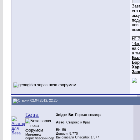
Зав
его 
акк
под
нов
пом
___
Н1 2
"Вз
на 
а т
Был
Бор
Хар
Зап
02.04.2012, 22:25
Беза
Звідки Ви
: Первая столица
Авто
: Старекс и Краз
Вік: 59
Дописи: 8.770
Мигеанец
Вы сказали Спасибо: 1.577
бориславский,бер