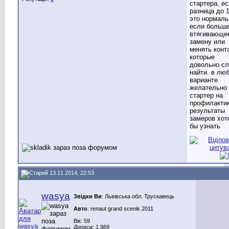
стартера, е
разница до 1
это нормаль
если больше
втягивающе
замену или
менять конт
которые
довольно с
найти. в лю
варианте
желательно
стартер на
профилактик
результаты
замеров хот
бы узнать
13.11.2014, 22:53
wasya
Звідки Ви
: Львівська обл. Трускавець
Авто
: renaut grand scenik 2011
Вік: 59
Дописи: 1.969