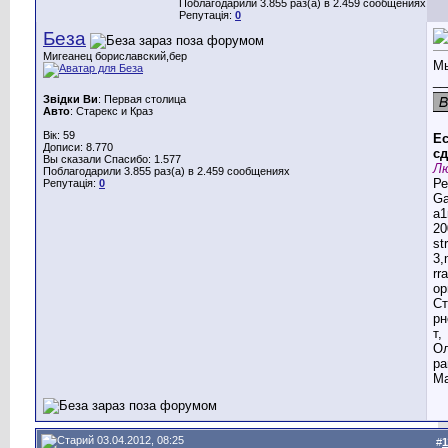
Поблагодарили 3.855 раз(а) в 2.459 сообщениях
Репутація:
0
Беза
Мигеанец бориславский,бер
Мы
__
Звідки Ви
: Первая столица
Авто
: Старекс и Краз
Вік: 59
Ес
Дописи: 8.770
сд
Вы сказали Спасибо: 1.577
Лю
Поблагодарили 3.855 раз(а) в 2.459 сообщениях
Ре
Репутація:
0
G
a1
20
st
3,
rr
ор
Ст
рн
т,
Ол
ра
Ма
03.04.2012, 08:25
#
1