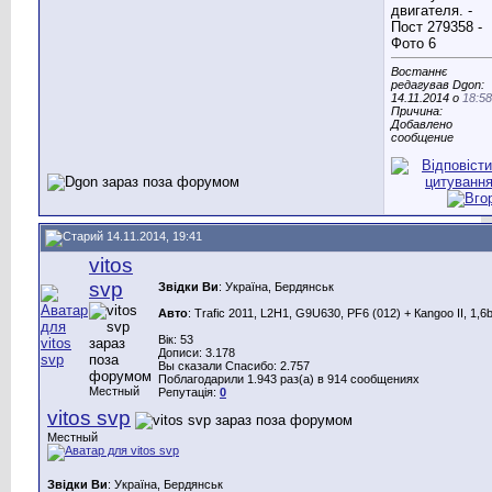
Востаннє
редагував Dgon:
14.11.2014 о
18:58
Причина:
Добавлено
сообщение
14.11.2014, 19:41
vitos
svp
Звідки Ви
: Україна, Бердянськ
Авто
: Trafic 2011, L2H1, G9U630, PF6 (012) + Каngoo II, 1,6
Вік: 53
Дописи: 3.178
Вы сказали Спасибо: 2.757
Поблагодарили 1.943 раз(а) в 914 сообщениях
Местный
Репутація:
0
vitos svp
Местный
Звідки Ви
: Україна, Бердянськ