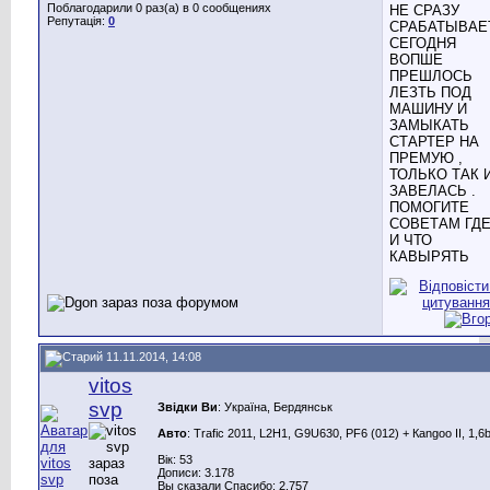
Поблагодарили 0 раз(а) в 0 сообщениях
НЕ СРАЗУ
Репутація:
0
СРАБАТЫВАЕ
СЕГОДНЯ
ВОПШЕ
ПРЕШЛОСЬ
ЛЕЗТЬ ПОД
МАШИНУ И
ЗАМЫКАТЬ
СТАРТЕР НА
ПРЕМУЮ ,
ТОЛЬКО ТАК 
ЗАВЕЛАСЬ .
ПОМОГИТЕ
СОВЕТАМ ГД
И ЧТО
КАВЫРЯТЬ
11.11.2014, 14:08
vitos
svp
Звідки Ви
: Україна, Бердянськ
Авто
: Trafic 2011, L2H1, G9U630, PF6 (012) + Каngoo II, 1,6
Вік: 53
Дописи: 3.178
Вы сказали Спасибо: 2.757