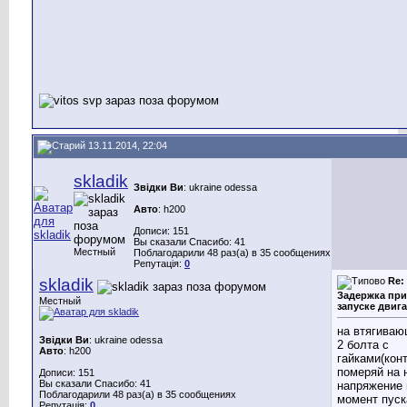
13.11.2014, 22:04
skladik
Звідки Ви
: ukraine odessa
Авто
: h200
Дописи: 151
Вы сказали Спасибо: 41
Местный
Поблагодарили 48 раз(а) в 35 сообщениях
Репутація:
0
skladik
Re:
Задержка при
Местный
запуске двига
на втягива
Звідки Ви
: ukraine odessa
2 болта с
Авто
: h200
гайками(кон
померяй на 
Дописи: 151
Вы сказали Спасибо: 41
напряжение 
Поблагодарили 48 раз(а) в 35 сообщениях
момент пуск
Репутація:
0