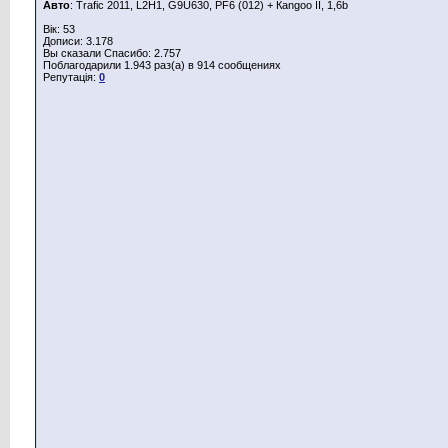
Авто
: Trafic 2011, L2H1, G9U630, PF6 (012) + Каngoo II, 1,6b
Вік: 53
Дописи: 3.178
Вы сказали Спасибо: 2.757
Поблагодарили 1.943 раз(а) в 914 сообщениях
Репутація:
0