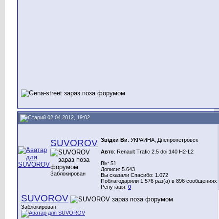
02.04.2012, 19:02
Звідки Ви
: УКРАИНА, Днепропетровск
SUVOROV
Авто
: Renault Trafic 2.5 dci 140 H2-L2
Вік: 51
Дописи: 5.643
Заблокирован
Вы сказали Спасибо: 1.072
Поблагодарили 1.576 раз(а) в 896 сообщениях
Репутація:
0
SUVOROV
Заблокирован