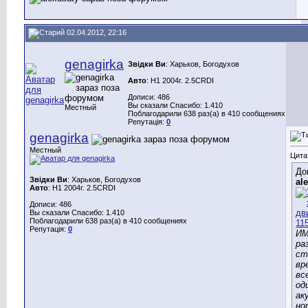
02.04.2012, 22:16
genagirka
Звідки Ви
: Харьков, Богодухов
Авто
: H1 2004г. 2.5CRDI
Дописи: 486
Вы сказали Спасибо: 1.410
Местный
Поблагодарили 638 раз(а) в 410 сообщениях
Репутація:
0
genagirka
Местный
Цита
До
Звідки Ви
: Харьков, Богодухов
al
Авто
: H1 2004г. 2.5CRDI
Дописи: 486
Вы сказали Спасибо: 1.410
Поблагодарили 638 раз(а) в 410 сообщениях
Репутація:
0
ИМ
ра
ст
вр
вс
од
ак
но