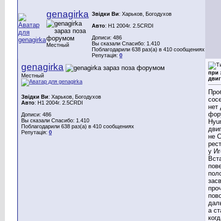
genagirka
Звідки Ви
: Харьков, Богодухов
Авто
: H1 2004г. 2.5CRDI
Дописи: 486
Вы сказали Спасибо: 1.410
Местный
Поблагодарили 638 раз(а) в 410 сообщениях
Репутація:
0
genagirka
при 
Местный
двиг
Про
Звідки Ви
: Харьков, Богодухов
сосе
Авто
: H1 2004г. 2.5CRDI
нет
фор
Дописи: 486
Вы сказали Спасибо: 1.410
Hyun
Поблагодарили 638 раз(а) в 410 сообщениях
дви
Репутація:
0
не C
рес
у Иг
Вст
пов
пол
зас
про
пов
дал
а ст
когд