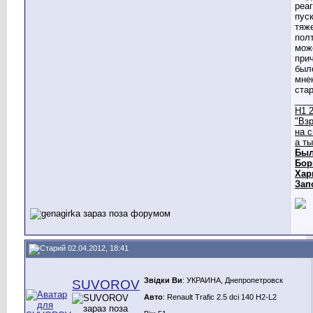
реаг
пуск
тяж
пол
мож
прич
был
мне
стар
___
Н1 2
"Вз
на 
а т
Был
Бор
Хар
Зап
02.04.2012, 18:41
Звідки Ви
: УКРАИНА, Днепропетровск
SUVOROV
Авто
: Renault Trafic 2.5 dci 140 H2-L2