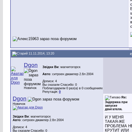
11.11.2014, 13:20
#
Dgon
Звідки Ви
: магнитогорск
Авто
: ситроен джампер 2.8л 2004
Дописи: 4
Вы сказали Спасибо: 0
Новичок
Поблагодарили 0 раз(а) в 0 сообщениях
Репутація:
0
Dgon
Re:
Задержка при
Новичок
запуске
двигателя.
Звідки Ви
: магнитогорск
И У МЕНЯ
Авто
: ситроен джампер 2.8л 2004
ТАКАЯ-ЖЕ
ПРОБЛЕМА Н
Дописи: 4
КРУТИТ ИЛИ
Вы сказали Спасибо: 0