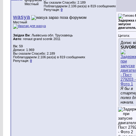
Вы сказали Спасибо: 2.189
Местный
Поблагодарили 2.106 раз(а) в 819 сообщениях
Репутація:
0
wasya
Задержка 
Местный
запуске
двигателя.
Звідки Ви
: Львівська обл. Трускавець
Цитата:
Авто
: renaut grand scenik 2011
Допис в
Вік: 59
SUVOR
Дописи: 1.969
Вы сказали Спасибо: 2.189
Поблагодарили 2.106 раз(а) в 819 сообщениях
Репутація:
0
Я бы в
старте
полез д
начала.