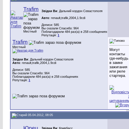
Trafim
Звідки Ви
: Дальний кордон Севастополя
Авто
: renault,trafik,2004,1.9cdi
Дописи: 585
Вы сказали Спасибо: 964
Местный
Поблагодарили 484 раз(а) в 258 сообщениях
Репутація:
1
Trafim
Местный
Могут
контакты
где-нибудь
Звідки Ви
: Дальний кордон Севастополя
в замке
Авто
: renault,trafik,2004,1.9cdi
зажигания
Дописи: 585
или реле
Вы сказали Спасибо: 964
стартера.
Поблагодарили 484 раз(а) в 258 сообщениях
Репутація:
1
05.04.2012, 08:05
Юрец
Звідки Ви
: Кривбасс