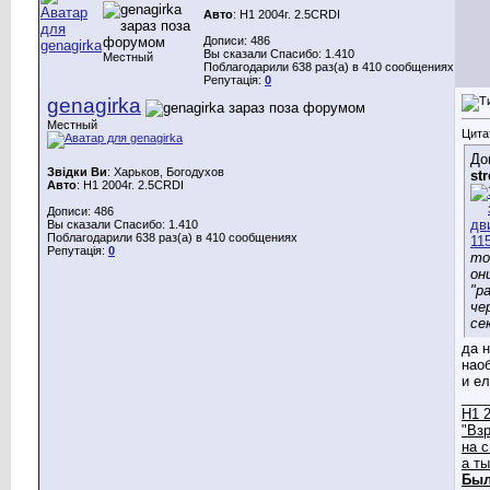
Авто
: H1 2004г. 2.5CRDI
Дописи: 486
Вы сказали Спасибо: 1.410
Местный
Поблагодарили 638 раз(а) в 410 сообщениях
Репутація:
0
genagirka
Местный
Цита
До
Звідки Ви
: Харьков, Богодухов
str
Авто
: H1 2004г. 2.5CRDI
Дописи: 486
Вы сказали Спасибо: 1.410
Поблагодарили 638 раз(а) в 410 сообщениях
Репутація:
0
то
он
"р
че
се
да 
нао
и ел
___
Н1 2
"Вз
на 
а т
Был