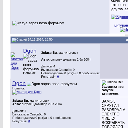
было точ
такое на
другом а
14.11.2014, 18:50
#
Dgon
Звідки Ви
: магнитогорск
Авто
: ситроен джампер 2.8л 2004
Дописи: 4
Вы сказали Спасибо: 0
Новичок
Поблагодарили 0 раз(а) в 0 сообщениях
Репутація:
0
Dgon
Re:
Задержка при
Новичок
запуске
двигателя.
Звідки Ви
: магнитогорск
ЗАМОК
Авто
: ситроен джампер 2.8л 2004
СКРУТИЛ
РАЗОБРАЛ А
Дописи: 4
ЭЛЕКТРО
Вы сказали Спасибо: 0
Поблагодарили 0 раз(а) в 0 сообщениях
ФИШКУ
Репутація:
0
ВСКРЫВАТЬ
ПОБОЯЛСЯ