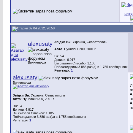
02.04.2012, 20:58
Звідки Ви
: Украина, Севастополь
alexusaty
Авто
: Hyundai H200, 2001 г.
Вік: 54
Дописи: 6.917
Виннипанда
Вы сказали Спасибо: 1.105
Поблагодарили 3.886 раз(а) в 1.755 сообщениях
Репутація:
1
alexusaty
Виннипанда
И
р
А
Звідки Ви
: Украина, Севастополь
в
Авто
: Hyundai H200, 2001 г.
А
Вік: 54
н
Дописи: 6.917
_
Вы сказали Спасибо: 1.105
Поблагодарили 3.886 раз(а) в 1.755 сообщениях
Репутація:
1