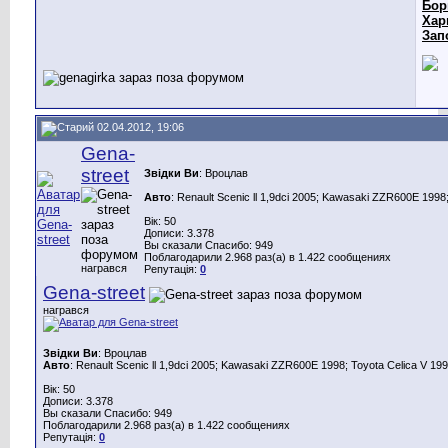
Бор
Хар
Зап
02.04.2012, 19:06
Gena-
street
Звідки Ви
: Вроцлав
Авто
: Renault Scenic ll 1,9dci 2005; Kawasaki ZZR600E 1998;
Вік: 50
Дописи: 3.378
Вы сказали Спасибо: 949
Поблагодарили 2.968 раз(а) в 1.422 сообщениях
награвся
Репутація:
0
Gena-street
награвся
Звідки Ви
: Вроцлав
Авто
: Renault Scenic ll 1,9dci 2005; Kawasaki ZZR600E 1998; Toyota Celica V 199
Вік: 50
Дописи: 3.378
Вы сказали Спасибо: 949
Поблагодарили 2.968 раз(а) в 1.422 сообщениях
Репутація:
0