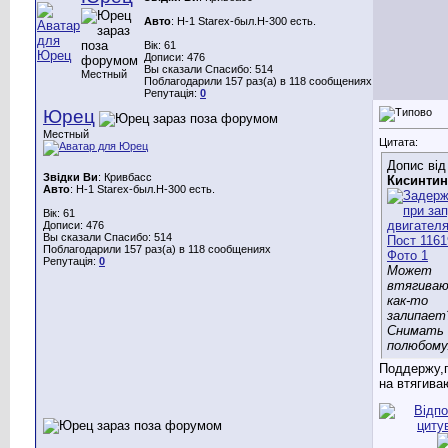
Авто
: H-1 Starex-был.Н-300 есть.
Вік: 61
Дописи: 476
Вы сказали Спасибо: 514
Местный
Поблагодарили 157 раз(а) в 118 сообщениях
Репутація:
0
Юрец
Местный
Цитата:
Допис від
Звідки Ви
: Кривбасс
Кисинтин
Авто
: H-1 Starex-был.Н-300 есть.
Вік: 61
Дописи: 476
Вы сказали Спасибо: 514
Поблагодарили 157 раз(а) в 118 сообщениях
Репутація:
0
Может
втягива
как-то
залипает
Снимать
полюбому
Поддержу,
на втягива