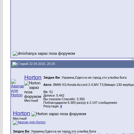
22.04.2015, 20:25
Horton
Звідки Ви
: Украина,Одесса-не город,это улыбка Бога
Авто
: BMW X3,Honda Aссord 2.4,WV T3,Виваро 130 жербцо
Вік: 51
Дописи: 5.442
Вы сказали Спасибо: 3.350
Местный
Поблагодарили 6.383 раз(а) в 2.147 сообщениях
Репутація:
4
Horton
Местный
Звідки Ви
: Украина,Одесса-не город,это улыбка Бога