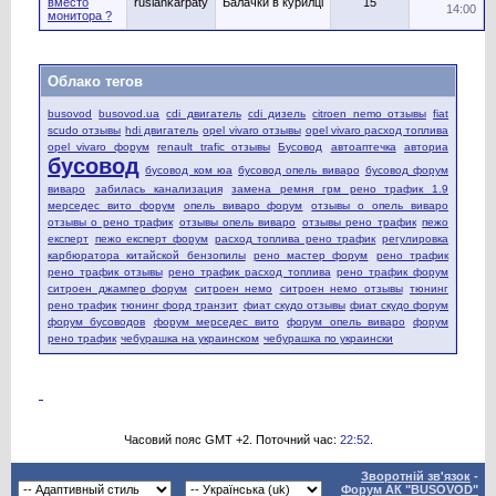
вместо
ruslankarpaty
Балачки в курилці
15
14:00
монитора ?
Облако тегов
busovod
busovod.ua
cdi двигатель
cdi дизель
citroen nemo отзывы
fiat
scudo отзывы
hdi двигатель
opel vivaro отзывы
opel vivaro расход топлива
opel vivaro форум
renault trafic отзывы
Бусовод
автоаптечка
авториа
бусовод
бусовод ком юа
бусовод опель виваро
бусовод форум
виваро
забилась канализация
замена ремня грм рено трафик 1.9
мерседес вито форум
опель виваро форум
отзывы о опель виваро
отзывы о рено трафик
отзывы опель виваро
отзывы рено трафик
пежо
експерт
пежо експерт форум
расход топлива рено трафик
регулировка
карбюратора китайской бензопилы
рено мастер форум
рено трафик
рено трафик отзывы
рено трафик расход топлива
рено трафик форум
ситроен джампер форум
ситроен немо
ситроен немо отзывы
тюнинг
рено трафик
тюнинг форд транзит
фиат скудо отзывы
фиат скудо форум
форум бусоводов
форум мерседес вито
форум опель виваро
форум
рено трафик
чебурашка на украинском
чебурашка по украински
Часовий пояс GMT +2. Поточний час:
22:52
.
Зворотній зв'язок
-
Форум АК "BUSOVOD"