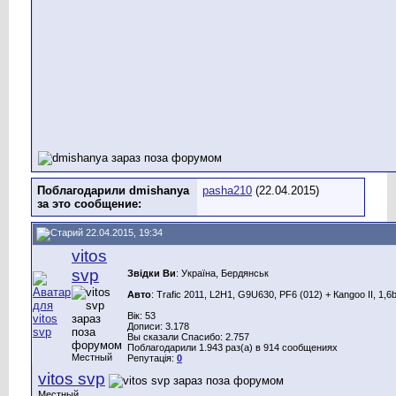
Поблагодарили dmishanya
pasha210
(22.04.2015)
за это сообщение:
22.04.2015, 19:34
vitos
svp
Звідки Ви
: Україна, Бердянськ
Авто
: Trafic 2011, L2H1, G9U630, PF6 (012) + Каngoo II, 1,6
Вік: 53
Дописи: 3.178
Вы сказали Спасибо: 2.757
Поблагодарили 1.943 раз(а) в 914 сообщениях
Местный
Репутація:
0
vitos svp
Местный