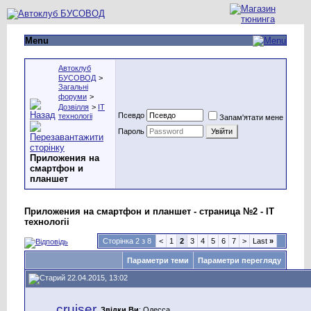
Menu
Автоклуб
БУСОВОД
>
Загальні
форуми
>
Дозвілля
>
IT
Псевдо
технологіі
Запам'ятати мене
Пароль
Приложения на
смартфон и
планшет
Приложения на смартфон и планшет - страница №2 - IT
технологіі
Сторінка 2 з 8
<
1
2
3
4
5
6
7
>
Last
»
Параметри теми
Параметри перегляду
22.04.2015, 13:02
cruiser
Звідки Ви
: Одесса