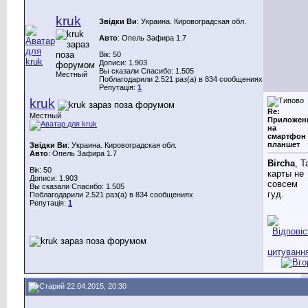
kruk
Звідки Ви
: Украина. Кировоградская обл.
Авто
: Опель Зафира 1.7
Вік: 50
Дописи: 1.903
Вы сказали Спасибо: 1.505
Местный
Поблагодарили 2.521 раз(а) в 834 сообщениях
Репутація:
1
kruk
Re:
Местный
Приложен
на
смартфон
планшет
Звідки Ви
: Украина. Кировоградская обл.
Авто
: Опель Зафира 1.7
Bircha
, Т
Вік: 50
карты не
Дописи: 1.903
совсем
Вы сказали Спасибо: 1.505
гуд.
Поблагодарили 2.521 раз(а) в 834 сообщениях
Репутація:
1
22.04.2015, 20:30