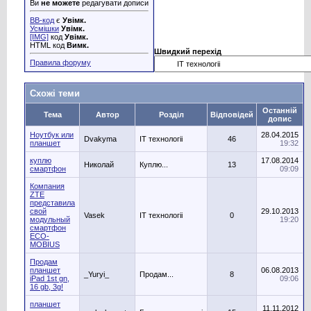
Ви
не можете
редагувати дописи
BB-код
є
Увімк.
Усмішки
Увімк.
[IMG]
код
Увімк.
HTML код
Вимк.
Швидкий перехід
Правила форуму
Схожі теми
Останній
Тема
Автор
Розділ
Відповідей
допис
Ноутбук или
28.04.2015
Dvakyma
IT технологіі
46
планшет
19:32
куплю
17.08.2014
Николай
Куплю...
13
смартфон
09:09
Компания
ZTE
представила
свой
29.10.2013
Vasek
IT технологіі
0
модульный
19:20
смартфон
ECO-
MOBIUS
Продам
планшет
06.08.2013
_Yuryi_
Продам...
8
iPad 1st gn,
09:06
16 gb, 3g!
планшет
11.11.2012