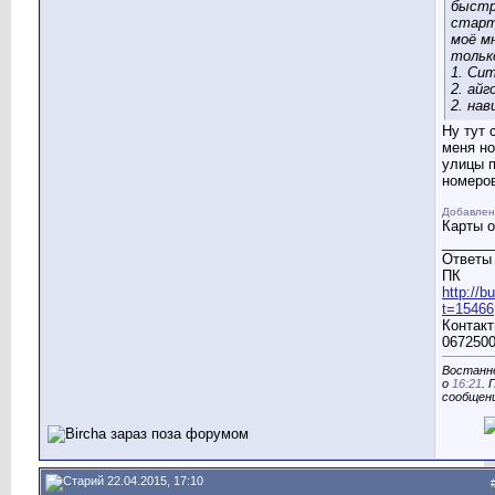
быстр
старт
моё м
тольк
1. Сит
2. айг
2. на
Ну тут 
меня н
улицы п
номеро
Добавлен
Карты о
______
Ответы 
ПК
http://
t=15466
Контакт
0672500
Востаннє
о
16:21
. 
сообщен
22.04.2015, 17:10