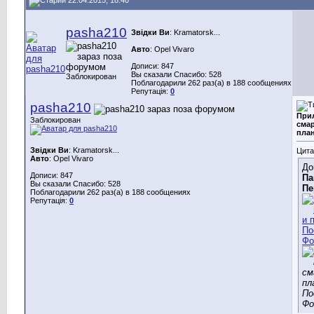
pasha210
Звідки Ви
: Kramatorsk...
Авто
: Opel Vivaro
Дописи: 847
Вы сказали Спасибо: 528
Заблокирован
Поблагодарили 262 раз(а) в 188 сообщениях
Репутація:
0
pasha210
При
Заблокирован
сма
пла
Звідки Ви
: Kramatorsk...
Цита
Авто
: Opel Vivaro
До
Дописи: 847
Па
Вы сказали Спасибо: 528
Пе
Поблагодарили 262 раз(а) в 188 сообщениях
Репутація:
0