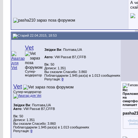
А ч
ска
22.04.2015, 18:53
Vet
Звідки Ви
: Полтава,UA
Авто
: VW Passat B7,CFFB
Вік: 50
Дописи: 1.351
Супер-
Вы сказали Спасибо: 3.860
модератор
Поблагодарили 1.945 раз(а) в 1.013 сообщениях
Репутація:
0
Vet
Re:
Супер-модератор
Приложе
на
смартфо
планшет
Звідки Ви
: Полтава,UA
Авто
: VW Passat B7,CFFB
pasha2
Вік: 50
Дописи: 1.351
vBullet
Вы сказали Спасибо: 3.860
[media
Поблагодарили 1.945 раз(а) в 1.013 сообщениях
Репутація:
0