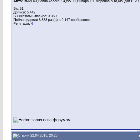
Авто
: BMW X3,Honda Aссord 2.4,WV T3,Виваро 130 жербцов был,Хюндай Н-200
Вік: 51
Дописи: 5.442
Вы сказали Спасибо: 3.350
Поблагодарили 6.383 раз(а) в 2.147 сообщениях
Репутація:
4
22.04.2015, 20:25