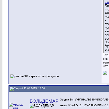
По
то
Ян
на
-
по
пр
ве
об
вс
до
Ну
ин
Это
тех
тел
нет
22.04.2015, 14:06
Звідки Ви
: УКРАЇНА.ЛЬВІВ-МИКОЛАЇВ
ВОЛЬДЕМАР
Авто
: VIVARO L2H1/"ЧОРНО-БІЛИЙ" 1.9