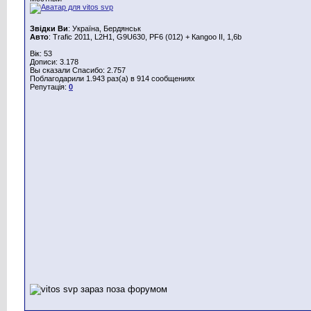
Звідки Ви
: Україна, Бердянськ
Авто
: Trafic 2011, L2H1, G9U630, PF6 (012) + Каngoo II, 1,6b
Вік: 53
Дописи: 3.178
Вы сказали Спасибо: 2.757
Поблагодарили 1.943 раз(а) в 914 сообщениях
Репутація:
0