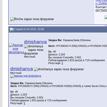
t=15466
Контакт
0672500
22.04.2015, 20:06
Звідки Ви
: Украина,Киев,Оболонь
dmishanya
Авто
: HYUNDAI H-200(LONG6) и HYUNDAI H200(
Вік: 45
Дописи: 2.203
Местный
Вы сказали Спасибо: 2.601
Поблагодарили 1.815 раз(а) в 719 сообщениях
Репутація:
1
dmishanya
Местный
Звідки Ви
: Украина,Киев,Оболонь
Авто
: HYUNDAI H-200(LONG6) и HYUNDAI H200(LONG8),а также были Chery A
Вік: 45
Дописи: 2.203
Вы сказали Спасибо: 2.601
Поблагодарили 1.815 раз(а) в 719 сообщениях
Репутація:
1