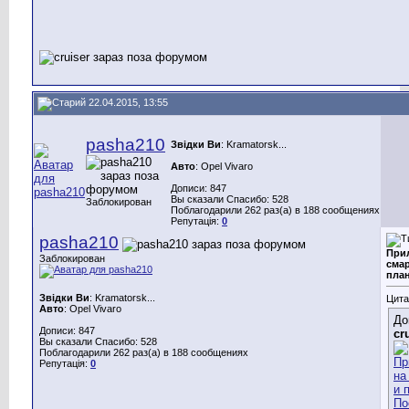
22.04.2015, 13:55
pasha210
Звідки Ви
: Kramatorsk...
Авто
: Opel Vivaro
Дописи: 847
Вы сказали Спасибо: 528
Заблокирован
Поблагодарили 262 раз(а) в 188 сообщениях
Репутація:
0
pasha210
При
Заблокирован
сма
пла
Звідки Ви
: Kramatorsk...
Цита
Авто
: Opel Vivaro
До
Дописи: 847
cr
Вы сказали Спасибо: 528
Поблагодарили 262 раз(а) в 188 сообщениях
Репутація:
0