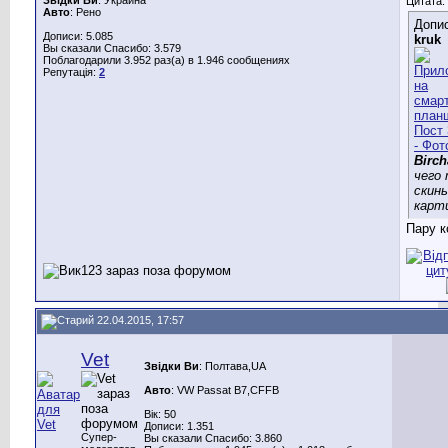
Цитата:
Авто
: Рено
Допис
Дописи: 5.085
kruk
Вы сказали Спасибо: 3.579
Поблагодарили 3.952 раз(а) в 1.946 сообщениях
Репутація:
2
Birch
чего
скинь
карт
Пару к
22.04.2015, 17:57
Vet
Звідки Ви
: Полтава,UA
Авто
: VW Passat B7,CFFB
Вік: 50
Дописи: 1.351
Супер-
Вы сказали Спасибо: 3.860