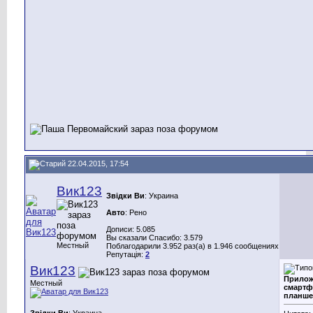
22.04.2015, 17:54
Вик123
Звідки Ви
: Украина
Авто
: Рено
Дописи: 5.085
Вы сказали Спасибо: 3.579
Местный
Поблагодарили 3.952 раз(а) в 1.946 сообщениях
Репутація:
2
Вик123
Прилож
Местный
смартф
планше
Звідки Ви
: Украина