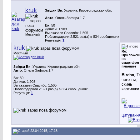
kruk
Звідки Ви
: Украина. Кировоградская обл.
Авто
: Опель Зафира 1.7
Вік: 50
Дописи: 1.903
Вы сказали Спасибо: 1.505
Местный
Поблагодарили 2.521 раз(а) в 834 сообщениях
Репутація:
1
kruk
Re:
Местный
Приложен
на
смартфон
планшет
Звідки Ви
: Украина. Кировоградская обл.
Авто
: Опель Зафира 1.7
Bircha
, Т
Вік: 50
чего ты,
Дописи: 1.903
скинь
Вы сказали Спасибо: 1.505
картишки
Поблагодарили 2.521 раз(а) в 834 сообщениях
Репутація:
1
22.04.2015, 17:18