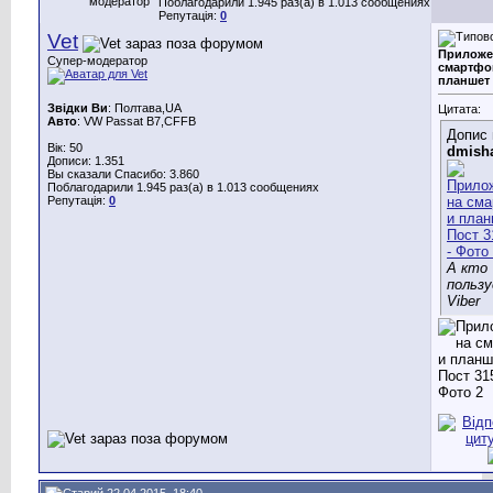
модератор
Поблагодарили 1.945 раз(а) в 1.013 сообщениях
Репутація:
0
Vet
Приложе
Супер-модератор
смартфо
планшет
Звідки Ви
: Полтава,UA
Цитата:
Авто
: VW Passat B7,CFFB
Допис 
Вік: 50
dmish
Дописи: 1.351
Вы сказали Спасибо: 3.860
Поблагодарили 1.945 раз(а) в 1.013 сообщениях
Репутація:
0
А кто
польз
Viber
22.04.2015, 18:40