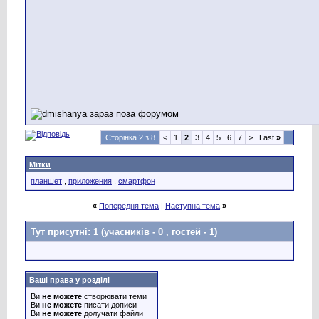
Сторінка 2 з 8
<
1
2
3
4
5
6
7
>
Last
»
Мітки
планшет
,
приложения
,
смартфон
«
Попередня тема
|
Наступна тема
»
Тут присутні: 1
(учасників - 0 , гостей - 1)
Ваші права у розділі
Ви
не можете
створювати теми
Ви
не можете
писати дописи
Ви
не можете
долучати файли