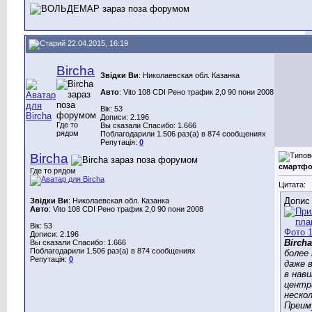
22.04.2015, 16:19
Bircha
Звідки Ви
: Николаевская обл. Казанка
Авто
: Vito 108 CDI Рено трафик 2,0 90 пони 2008
Вік: 53
Дописи: 2.196
Где то
Вы сказали Спасибо: 1.666
рядом
Поблагодарили 1.506 раз(а) в 874 сообщениях
Репутація:
0
Bircha
смартфо
Где то рядом
Цитата:
Допис
Звідки Ви
: Николаевская обл. Казанка
Авто
: Vito 108 CDI Рено трафик 2,0 90 пони 2008
Вік: 53
Дописи: 2.196
Bircha
Вы сказали Спасибо: 1.666
Поблагодарили 1.506 раз(а) в 874 сообщениях
более
Репутація:
0
даже в
в нав
центр
нескол
Преим