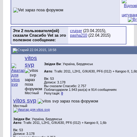
Эти 2 пользователя(ей)
cruiser
(23.04.2015),
сказали Спасибо Vet за это
pasha210
(22.04.2015)
полезное сообщение:
22.04.2015, 18:58
vitos
svp
Звідки Ви
: Україна, Бердянськ
Авто
: Trafic 2011, L2H1, G9U630, PF6 (012) + Каngoo II, 1,6
Вік: 53
Дописи: 3.178
Вы сказали Спасибо: 2.757
Поблагодарили 1.943 раз(а) в 914 сообщениях
Местный
Репутація:
0
vitos svp
Местный
Звідки Ви
: Україна, Бердянськ
Авто
: Trafic 2011, L2H1, G9U630, PF6 (012) + Каngoo II, 1,6b
Вік: 53
Дописи: 3.178