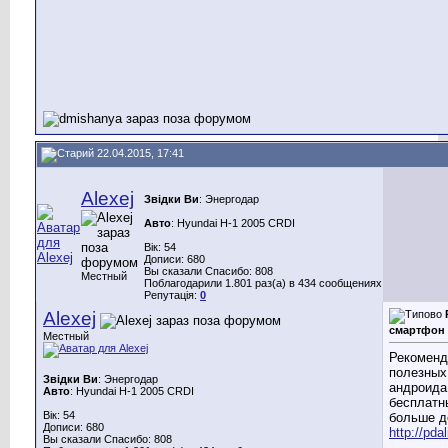
22.04.2015, 17:41
Alexej
Звідки Ви
: Энергодар
Авто
: Hyundai H-1 2005 CRDI
Вік: 54
Дописи: 680
Вы сказали Спасибо: 808
Местный
Поблагодарили 1.801 раз(а) в 434 сообщениях
Репутація:
0
Alexej
смартфон 
Местный
Рекоменд
полезных
Звідки Ви
: Энергодар
андроида
Авто
: Hyundai H-1 2005 CRDI
бесплатн
Вік: 54
больше д
Дописи: 680
http://pda
Вы сказали Спасибо: 808
________