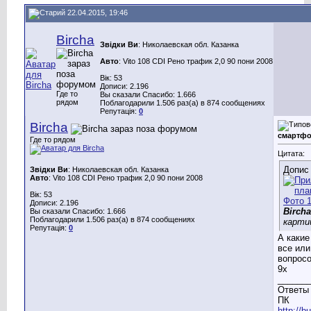
22.04.2015, 19:46
Bircha
Звідки Ви
: Николаевская обл. Казанка
Авто
: Vito 108 CDI Рено трафик 2,0 90 пони 2008
Вік: 53
Дописи: 2.196
Где то
Вы сказали Спасибо: 1.666
рядом
Поблагодарили 1.506 раз(а) в 874 сообщениях
Репутація:
0
Bircha
смартфо
Где то рядом
Цитата:
Допис
Звідки Ви
: Николаевская обл. Казанка
Авто
: Vito 108 CDI Рено трафик 2,0 90 пони 2008
Вік: 53
Дописи: 2.196
Bircha
Вы сказали Спасибо: 1.666
Поблагодарили 1.506 раз(а) в 874 сообщениях
карти
Репутація:
0
А какие
все или
вопросо
9х
______
Ответы 
ПК
http://