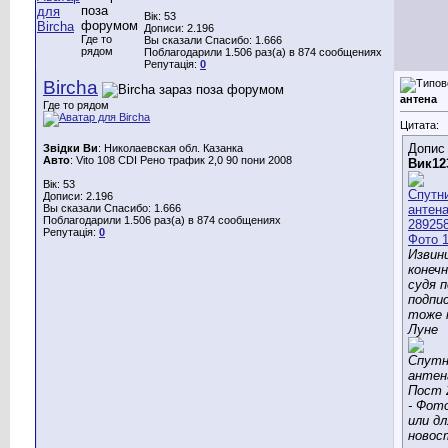
Вік: 53
Дописи: 2.196
Где то
Вы сказали Спасибо: 1.666
рядом
Поблагодарили 1.506 раз(а) в 874 сообщениях
Репутація:
0
Bircha
антена
Где то рядом
Цитата:
Допис 
Звідки Ви
: Николаевская обл. Казанка
Авто
: Vito 108 CDI Рено трафик 2,0 90 пони 2008
Вик12
Вік: 53
Дописи: 2.196
Вы сказали Спасибо: 1.666
Поблагодарили 1.506 раз(а) в 874 сообщениях
Репутація:
0
Извин
конечн
судя п
подпи
тоже 
Луне
или д
новос