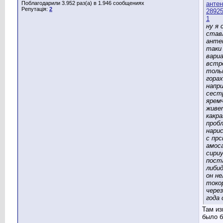
Поблагодарили 3.952 раз(а) в 1.946 сообщениях
Репутація:
2
ну я 
став
анте
таки
вари
встр
толь
горах
напр
сест
ярем
живе
какра
проб
нари
с пр
амос
сири
пост
либид
он не
токо
через
года 
Там из
было б