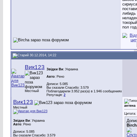
сириус
постави
либидь 
неладе
токорый
пол год
30.12.2014, 14:22
Вик123
Звідки Ви
: Украина
Авто
: Рено
Дописи: 5.085
Вы сказали Спасибо: 3.579
Местный
Поблагодарили 3.952 раз(а) в 1.946 сообщениях
Репутація:
2
Вик123
антена
Местный
Цитата:
Допис
Звідки Ви
: Украина
Авто
: Рено
Birch
Дописи: 5.085
Вы сказали Спасибо: 3.579