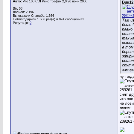
Авто
: Vito 108 CDI Рено трафик 2,0 90 пони 2008
Вик12
Вік: 53
Дописи: 2.196
Вы сказали Спасибо: 1.666
Поблагодарили 1.506 раз(а) в 874 сообщениях
Там и
Репутація:
0
было 
равно
стави
так к
выясн
в том
берет
эфирн
решил
спутн
замор
ну тогд
снят др
что оно
не лови
ляжет