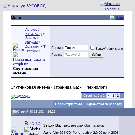
Menu
Автоклуб
БУСОВОД
>
Загальні
форуми
>
Дозвілля
>
IT
Псевдо
Запам'ятати мене
технологіі
Пароль
Спутниковая
антена
Спутниковая антена - страница №2 - IT технологіі
Сторінка 2 з 2
<
1
2
Параметри теми
Параметри перегляду
30.12.2014, 14:17
Bircha
Звідки Ви
: Николаевская обл. Казанка
Авто
: Vito 108 CDI Рено трафик 2,0 90 пони 2008