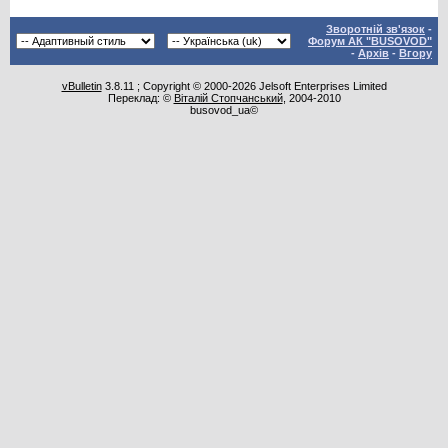
Зворотній зв'язок
-
Форум АК "BUSOVOD"
-
Архів
-
Вгору
vBulletin
3.8.11 ; Copyright © 2000-2026 Jelsoft Enterprises Limited
Переклад: ©
Віталій Стопчанський
, 2004-2010
busovod_ua©