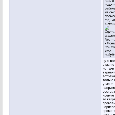
что в
некот
район
не см
посмо
то, ч
хочеш
или х
что-
нибудь
ну я са
ставлю
но таки
вариан
встреч
только 
у меня
наприм
сестра 
яремче
то какр
пробле
нарисов
прсмот
амоса и