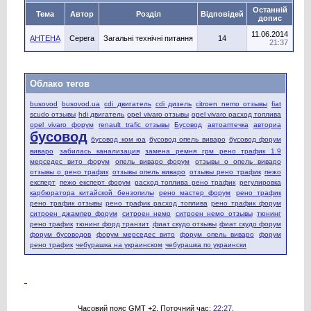
Останній
Тема
Автор
Розділ
Відповідей
допис
11.06.2014
АНТЕНА
Серега
Загальні технічні питання
14
21:37
Облако тегов
busovod
busovod.ua
cdi двигатель
cdi дизель
citroen nemo отзывы
fiat
scudo отзывы
hdi двигатель
opel vivaro отзывы
opel vivaro расход топлива
opel vivaro форум
renault trafic отзывы
Бусовод
автоаптечка
авториа
бусовод
бусовод ком юа
бусовод опель виваро
бусовод форум
виваро
забилась канализация
замена ремня грм рено трафик 1.9
мерседес вито форум
опель виваро форум
отзывы о опель виваро
отзывы о рено трафик
отзывы опель виваро
отзывы рено трафик
пежо
експерт
пежо експерт форум
расход топлива рено трафик
регулировка
карбюратора китайской бензопилы
рено мастер форум
рено трафик
рено трафик отзывы
рено трафик расход топлива
рено трафик форум
ситроен джампер форум
ситроен немо
ситроен немо отзывы
тюнинг
рено трафик
тюнинг форд транзит
фиат скудо отзывы
фиат скудо форум
форум бусоводов
форум мерседес вито
форум опель виваро
форум
рено трафик
чебурашка на украинском
чебурашка по украински
Часовий пояс GMT +2. Поточний час:
22:27
.