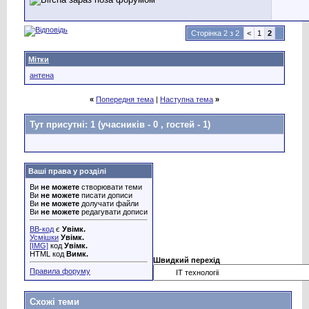
Сторінка 2 з 2
<
1
2
Мітки
антена
«
Попередня тема
|
Наступна тема
»
Тут присутні: 1
(учасників - 0 , гостей - 1)
Ваші права у розділі
Ви
не можете
створювати теми
Ви
не можете
писати дописи
Ви
не можете
долучати файли
Ви
не можете
редагувати дописи
BB-код
є
Увімк.
Усмішки
Увімк.
[IMG]
код
Увімк.
HTML код
Вимк.
Швидкий перехід
Правила форуму
Схожі теми