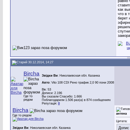
равно 
ставит
как вы
что в 
берет 
эфирно
решил
спутни
замора
30.12.2014, 14:27
Bircha
Звідки Ви
: Николаевская обл. Казанка
Авто
: Vito 108 CDI Рено трафик 2,0 90 пони 2008
Вік: 53
Дописи: 2.196
Где то
Вы сказали Спасибо: 1.666
рядом
Поблагодарили 1.506 раз(а) в 874 сообщениях
Репутація:
0
Bircha
антена
Где то рядом
Цитата:
Допис 
Звідки Ви
: Николаевская обл. Казанка