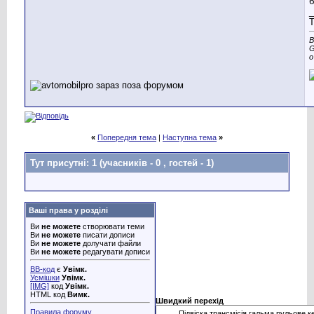
б
_
T
В
G
«
Попередня тема
|
Наступна тема
»
Тут присутні: 1
(учасників - 0 , гостей - 1)
Ваші права у розділі
Ви
не можете
створювати теми
Ви
не можете
писати дописи
Ви
не можете
долучати файли
Ви
не можете
редагувати дописи
BB-код
є
Увімк.
Усмішки
Увімк.
[IMG]
код
Увімк.
HTML код
Вимк.
Швидкий перехід
Правила форуму