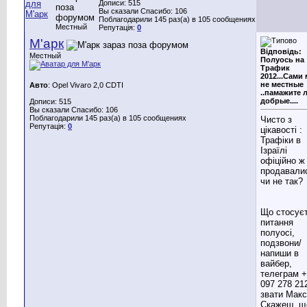
Дописи: 515
Вы сказали Спасибо: 106
Поблагодарили 145 раз(а) в 105 сообщениях
Местный
Репутація:
0
М'арк
Відповідь:
Местный
Полуось на
Трафик
2012...Сами
не местные
Авто
: Opel Vivaro 2,0 CDTI
..памажите 
добрые....
Дописи: 515
Вы сказали Спасибо: 106
Поблагодарили 145 раз(а) в 105 сообщениях
Чисто з
Репутація:
0
цікавості :
Трафіки в
Ізраїлі
офіційно ж
продавали
чи не так?
Що стосує
питання
полуосі,
подзвони/
напиши в
вайбер,
телеграм 
097 278 21
звати Макс
Скажеш, щ