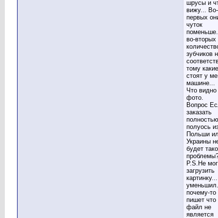
шрусы и ч
вижу... Во-
первых он
чуток
поменьше.
во-вторых
количеств
зубчиков 
соответст
тому каки
стоят у ме
машине...
Что видно
фото.
Вопрос Ес
заказать
полность
полуось и
Польши ил
Украины н
будет так
проблемы?
P.S.Не мо
загрузить
картинку..
уменьшил.
почему-то
пишет что 
файл не
является