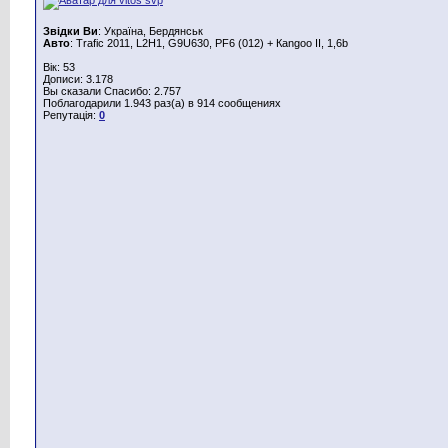
Звідки Ви
: Україна, Бердянськ
Авто
: Trafic 2011, L2H1, G9U630, PF6 (012) + Каngoo II, 1,6b
Вік: 53
Дописи: 3.178
Вы сказали Спасибо: 2.757
Поблагодарили 1.943 раз(а) в 914 сообщениях
Репутація:
0