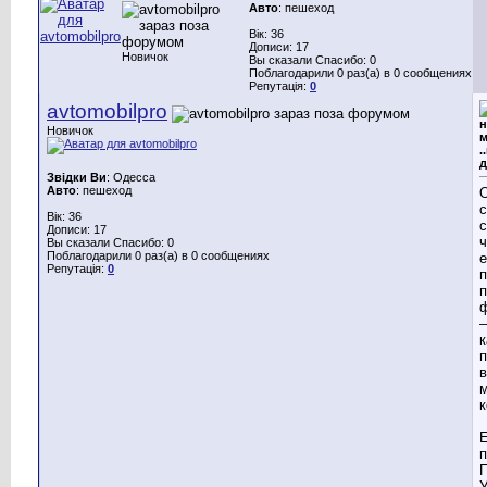
Авто
: пешеход
Вік: 36
Дописи: 17
Новичок
Вы сказали Спасибо: 0
Поблагодарили 0 раз(а) в 0 сообщениях
Репутація:
0
avtomobilpro
н
Новичок
м
.
д
Звідки Ви
: Одесса
Авто
: пешеход
О
с
Вік: 36
с
Дописи: 17
ч
Вы сказали Спасибо: 0
Поблагодарили 0 раз(а) в 0 сообщениях
e
Репутація:
0
п
п
—
п
к
Е
п
У