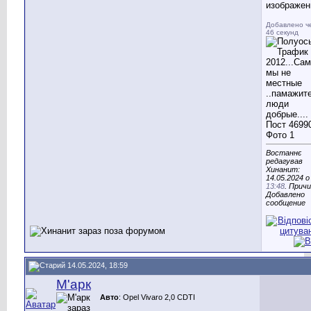
изображен
Добавлено ч
46 секунд
Востаннє
редагував
Хинанит:
14.05.2024 о
13:48
. Причи
Добавлено
сообщение
14.05.2024, 18:59
М'арк
Авто
: Opel Vivaro 2,0 CDTI