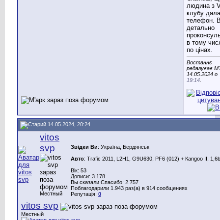
людина з 
клубу дал
телефон. В
детально
проконсуль
в тому числ
по цінах.
Востаннє
редагував М'
14.05.2024 о
19:14
.
14.05.2024, 20:24
vitos
svp
Звідки Ви
: Україна, Бердянськ
Авто
: Trafic 2011, L2H1, G9U630, PF6 (012) + Каngoo II, 1,6
Вік: 53
Дописи: 3.178
Вы сказали Спасибо: 2.757
Поблагодарили 1.943 раз(а) в 914 сообщениях
Местный
Репутація:
0
vitos svp
Местный