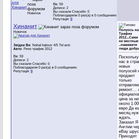
Вік: 59
Дописи: 2
Вы сказали Спасибо: 0
Новичок
Поблагодарили 0 раз(а) в 0 сообщениях
Репутація:
0
Хинанит
Полуось на
Новичок
Трафик
2012...Сами
не местные
..памажите
Звідки Ви
: Nahal habsor 4/5 Tel aviv
люди добрые
Авто
: Рено трафик 2012
Вік: 59
Поскольку
Дописи: 2
нас в стра
Вы сказали Спасибо: 0
новых
Поблагодарили 0 раз(а) в 0 сообщениях
полуосей 
Репутація:
0
продают
только
отправляю
ремонт.... 
официало
цена за ни
около 1.00
евро Да е
месяц нуж
ждать.
Заказал Я
Англии че
eBay шрус
Приходят