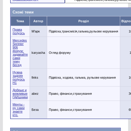
Схожі теми
Тема
Автор
Розділ
Відпо
Права
М'арк
Підвіска,трансмісія,гальма,рульове керування
1
полуось
Mercedes
Sprinter
906
форум:
karyasha
Огляд форуму
задавайте
сами
тему
бесед
Нужна
задняя
finks
Підвіска, ходова, гальма, рульове керування
1
полуось
Н1
Добрые и
вежливые
abez
Право, фінанси,страхування
3
ГАИшники
Менты -
ну сами
Беза
Право, фінанси,страхування
6
знаете
кто.