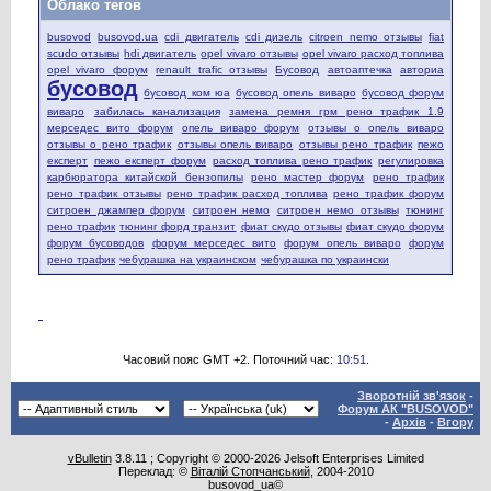
Облако тегов
busovod
busovod.ua
cdi двигатель
cdi дизель
citroen nemo отзывы
fiat
scudo отзывы
hdi двигатель
opel vivaro отзывы
opel vivaro расход топлива
opel vivaro форум
renault trafic отзывы
Бусовод
автоаптечка
авториа
бусовод
бусовод ком юа
бусовод опель виваро
бусовод форум
виваро
забилась канализация
замена ремня грм рено трафик 1.9
мерседес вито форум
опель виваро форум
отзывы о опель виваро
отзывы о рено трафик
отзывы опель виваро
отзывы рено трафик
пежо
експерт
пежо експерт форум
расход топлива рено трафик
регулировка
карбюратора китайской бензопилы
рено мастер форум
рено трафик
рено трафик отзывы
рено трафик расход топлива
рено трафик форум
ситроен джампер форум
ситроен немо
ситроен немо отзывы
тюнинг
рено трафик
тюнинг форд транзит
фиат скудо отзывы
фиат скудо форум
форум бусоводов
форум мерседес вито
форум опель виваро
форум
рено трафик
чебурашка на украинском
чебурашка по украински
Часовий пояс GMT +2. Поточний час:
10:51
.
Зворотній зв'язок
-
Форум АК "BUSOVOD"
-
Архів
-
Вгору
vBulletin
3.8.11 ; Copyright © 2000-2026 Jelsoft Enterprises Limited
Переклад: ©
Віталій Стопчанський
, 2004-2010
busovod_ua©