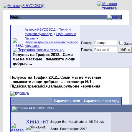
Menu
Автоклуб БУСОВОД
>
Технічні
форуми бусоводів
>
Opel, Renault,
Nissan
>
Підвіска,трансмісія,гальма,рульове
Псевдо
Запа
керування
Пароль
Полуось на Трафик 2012...Сами
мы не местные ..памажите люди
добрые....
Полуось на Трафик 2012...Сами мы не местные
..памажите люди добрые.... - страница №1 -
Підвіска,трансмісія,гальма,рульове керування
Параметри теми
Параметри перегляду
14.05.2024, 13:47
Хинанит
Звідки Ви
: Nahal habsor 4/5 Tel aviv
Авто
: Рено трафик 2012