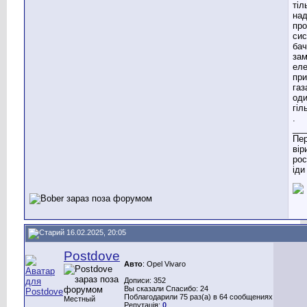
тіл
над
про
сис
бач
зам
еле
при
газ
оди
гіл
.
___
Пер
вір
рос
іди
16.02.2025, 20:05
Postdove
Авто
: Opel Vivaro
Дописи: 352
Вы сказали Спасибо: 24
Поблагодарили 75 раз(а) в 64 сообщениях
Местный
Репутація:
0