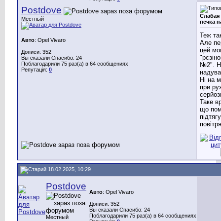
Postdove
Слабая
Местный
печка н
Теж та
Авто
: Opel Vivaro
Але пе
цей мо
Дописи: 352
"рєзін
Вы сказали Спасибо: 24
Поблагодарили 75 раз(а) в 64 сообщениях
№2". Н
Репутація:
0
надува
Ні на м
при рух
серйозн
Таке в
що по
підтяг
повітря
18.02.2025, 10:29
Postdove
Авто
: Opel Vivaro
Дописи: 352
Вы сказали Спасибо: 24
Поблагодарили 75 раз(а) в 64 сообщениях
Местный