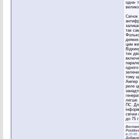
одна- т
велико
Свічок 
антиф
залиши
так са
Фолькс
деяких
цим же
Відкин
тих дв
включе
парале
одного
зелений
тому щ
Ампер 
реле ц
занадт
генера
легше.
ПС. Дл
інформ
свічки
до 75 г
Востанн
Postdove
о
20:48
.
Добавл