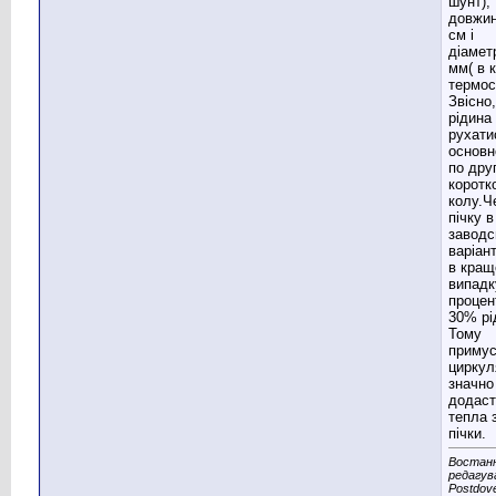
шунт),
довжи
см і
діамет
мм( в 
термос
Звісно
рідина
рухати
основ
по дру
коротк
колу.Ч
пічку в
заводс
варіант
в кра
випадк
процен
30% рі
Тому
приму
циркул
значно
додаст
тепла 
пічки.
Востан
редагув
Postdov