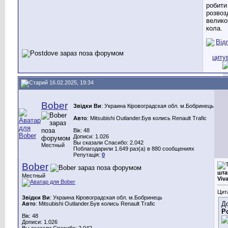
робити
розвоз
велико
кола.
16.02.2025, 19:34
Bober
Звідки Ви
: Украина Кіровоградская обл. м.Бобринець
Авто
: Mitsubishi Outlander.Був колись Renault Trafic
Вік: 48
Дописи: 1.026
Вы сказали Спасибо: 2.042
Местный
Поблагодарили 1.649 раз(а) в 880 сообщениях
Репутація:
0
Bober
шта
Местный
Viv
Цит
Звідки Ви
: Украина Кіровоградская обл. м.Бобринець
Д
Авто
: Mitsubishi Outlander.Був колись Renault Trafic
P
Вік: 48
Дописи: 1.026
Вы сказали Спасибо: 2.042