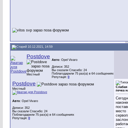
10.12.2021, 14:59
Postdove
Авто
: Opel Vivaro
Дописи: 352
Вы сказали Спасибо: 24
Поблагодарили 75 раз(а) в 64 сообщениях
Местный
Репутація:
0
Postdove
Слабая
Местный
печка н
Сегодн
Авто
: Opel Vivaro
наконе
постав
Дописи: 352
место
Вы сказали Спасибо: 24
Поблагодарили 75 раз(а) в 64 сообщениях
сервоп
Репутація:
0
заслон
работа