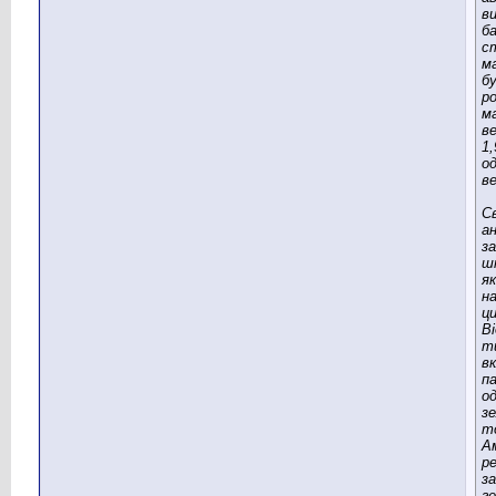
в
ба
с
м
бу
р
м
ве
1
од
ве
Св
а
з
ш
як
на
ц
Ві
т
в
п
од
зе
т
А
р
з
г