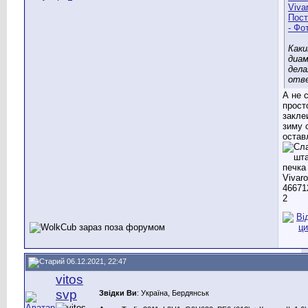
Как
диа
дела
отв
А не 
прост
закле
зиму 
остав
06.12.2021, 22:47
vitos
svp
Звідки Ви
: Україна, Бердянськ