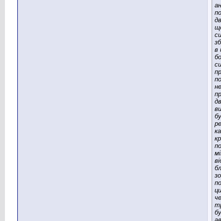
а
п
дв
щ
с
з
в 
бо
с
п
п
не
п
д
в
б
р
ка
к
п
м
ві
бл
зо
по
ци
ч
т
б
а