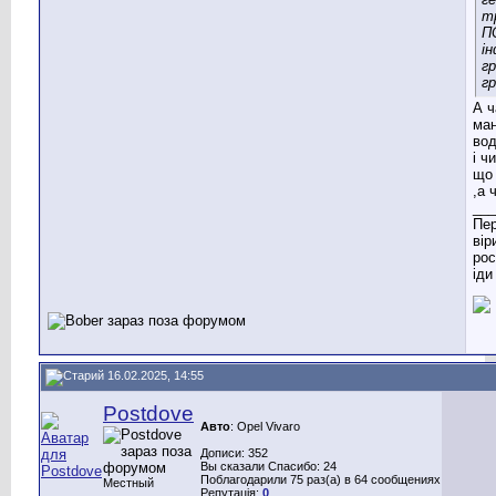
т
П
ін
г
гр
А ч
ман
вод
і ч
що 
,а 
___
Пер
вір
рос
іди
16.02.2025, 14:55
Postdove
Авто
: Opel Vivaro
Дописи: 352
Вы сказали Спасибо: 24
Поблагодарили 75 раз(а) в 64 сообщениях
Местный
Репутація:
0