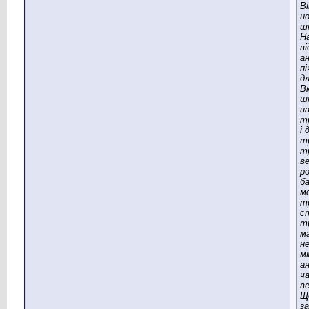
В
н
ш
Н
ві
а
пі
д
В
ш
н
т
і 
т
т
в
р
б
м
тр
с
т
м
не
м
а
ч
ве
Щ
за