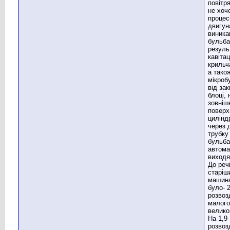
повітря
не хоч
процес
двигун
виника
бульба
резуль
кавітац
крильч
а тако
мікроб
від за
блоці, 
зовніш
поверх
цилінд
через 
трубку 
бульб
автома
виходя
До речі
старіш
машина
було- 
розвоз
малого
велико
На 1,9
розвоз