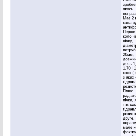
зробле
якось
неправ
Має 2 
кола р
антифр
Перше
коло ч
пічку,
діамет
патруб
20мм,
довжи
десь 1
1,70 і 1
колін(
з яких 
гідрав
резист
Плюс
радіат
пічки, 
так са
гідрав
резист
друге,
парал
мале к
факти