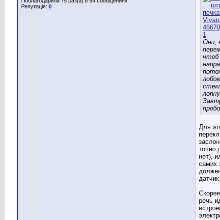
Поблагодарили 75 раз(а) в 64 сообщениях
Репутація:
0
Они, 
пере
чтоб
напра
поток
лобов
стекл
лопну
Завт
проб
Для эт
перек
заслон
точно 
нет), и
самих 
долже
датчик
Скорее
речь и
встрое
электр