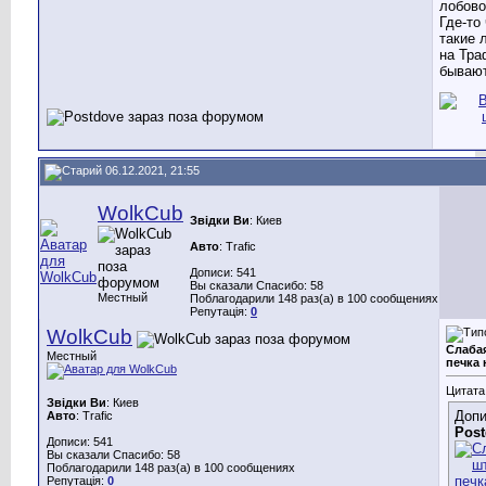
лобово
Где-то
такие 
на Тра
бывают
06.12.2021, 21:55
WolkCub
Звідки Ви
: Киев
Авто
: Trafic
Дописи: 541
Вы сказали Спасибо: 58
Местный
Поблагодарили 148 раз(а) в 100 сообщениях
Репутація:
0
WolkCub
Слаба
Местный
печка 
Цитата
Звідки Ви
: Киев
Допи
Авто
: Trafic
Post
Дописи: 541
Вы сказали Спасибо: 58
Поблагодарили 148 раз(а) в 100 сообщениях
Репутація:
0