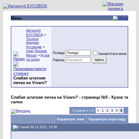
Menu
Автоклуб
БУСОВОД
>
Технічні
форуми
бусоводів
>
Opel, Renault,
Псевдо
Запам'ятати мене
Nissan
>
Кузов
та салон
Пароль
Слабая штатная
печка на Vivaro?
Слабая штатная печка на Vivaro? - страница №5 - Кузов та
салон
Сторінка 5 з 5
<
1
2
3
4
5
Параметри теми
Параметри перегляду
06.12.2021, 19:38