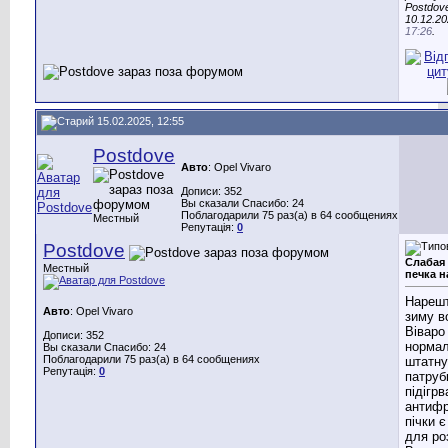
Postdov
10.12.20
17:26
.
15.02.2025, 12:55
Postdove
Авто
: Opel Vivaro
Дописи: 352
Вы сказали Спасибо: 24
Поблагодарили 75 раз(а) в 64 сообщениях
Местный
Репутація:
0
Postdove
Слабая
Местный
печка н
Нарешт
Авто
: Opel Vivaro
зиму в
Віваро
Дописи: 352
нормал
Вы сказали Спасибо: 24
Поблагодарили 75 раз(а) в 64 сообщениях
штатну
Репутація:
0
патруб
підігрв
антифр
пічки 
для ро