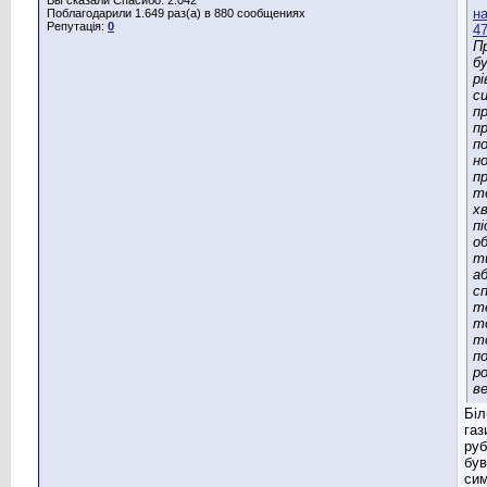
Поблагодарили 1.649 раз(а) в 880 сообщениях
Репутація:
0
П
бу
рі
си
пр
пр
п
н
п
то
х
п
о
ти
аб
с
т
т
то
п
р
ве
Біл
газ
руб
був
сим