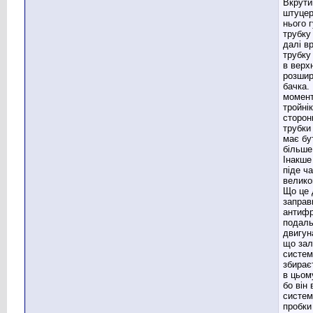
Вкрути
штуцер
нього 
трубку 
далі в
трубку
в верх
розши
бачка.
момент
тройнік
сторон
трубки
має бу
більше
Інакше
піде ч
велико
Що це 
заправ
антифр
подаль
двигуна
що зал
систем
збирає
в цьом
бо він 
систем
пробки