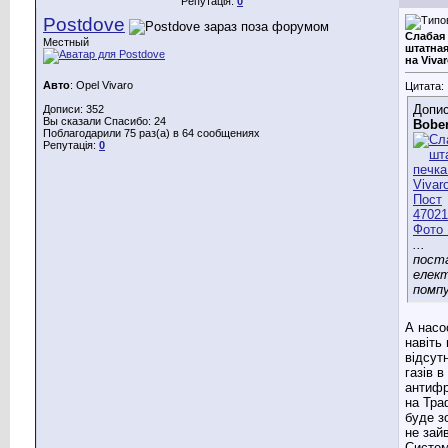
Репутація:
0
Postdove
Слабая
Местный
штатная
на Viva
Авто
: Opel Vivaro
Цитата:
Допис
Дописи: 352
Вы сказали Спасибо: 24
Bobe
Поблагодарили 75 раз(а) в 64 сообщениях
Репутація:
0
...
пост
елек
помпу
А насо
навіть
відсут
газів в
антифр
на Тра
буде з
не зай
Систе