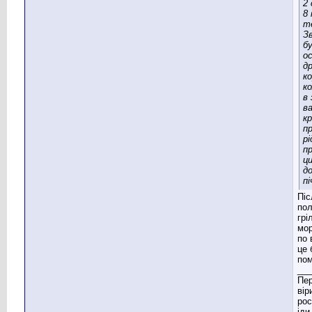
2
8 
т
Зв
б
о
д
к
ко
в
ва
к
п
рі
п
ци
д
пі
Піс
пол
грі
мор
по 
це 
пом
___
Пер
вір
рос
іди