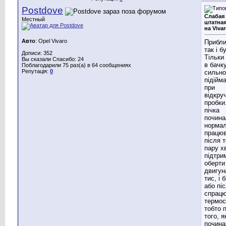
Postdove
Слабая
Местный
штатная
на Viva
Авто
: Opel Vivaro
Прибли
так і б
Дописи: 352
Тільки
Вы сказали Спасибо: 24
в бачк
Поблагодарили 75 раз(а) в 64 сообщениях
Репутація:
0
сильно
підійм
при
відкру
пробки
пічка
почина
норма
працю
після т
пару х
підтри
оберти
двигун
тис, і 
або пі
спрац
термос
тобто 
того, я
почина