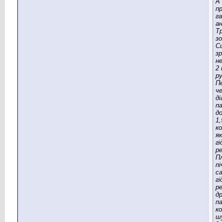
А
п
га
а
Т
зо
С
з
н
2
р
П
че
д
п
д
1,
ко
як
гі
р
П
пі
с
гі
р
др
п
к
ш