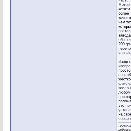
часы.
Моторч
кстати
более
качест
чем тот
которы
постав
завода
обошел
200 гр
перепр
червяк
Заодн
изобре
просто
способ
жестко
фикси
заслон
любом
приотк
положе
это пр
устано
на сво
сервоп
Востан
редагув