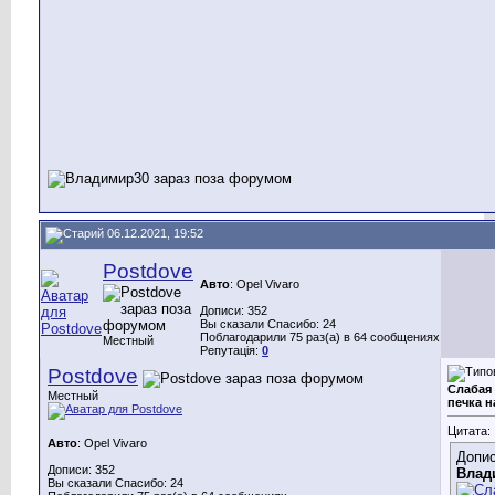
06.12.2021, 19:52
Postdove
Авто
: Opel Vivaro
Дописи: 352
Вы сказали Спасибо: 24
Поблагодарили 75 раз(а) в 64 сообщениях
Местный
Репутація:
0
Postdove
Слабая
Местный
печка н
Цитата:
Авто
: Opel Vivaro
Допис
Дописи: 352
Влад
Вы сказали Спасибо: 24