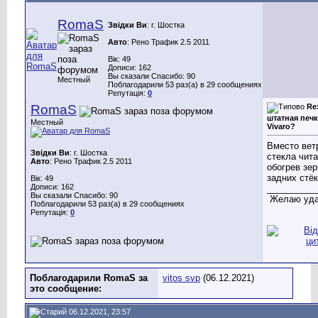
RomaS
Звідки Ви
: г. Шостка
Авто
: Рено Трафик 2.5 2011
Вік: 49
Дописи: 162
Вы сказали Спасибо: 90
Местный
Поблагодарили 53 раз(а) в 29 сообщениях
Репутація:
0
RomaS
Re
штатная печк
Местный
Vivaro?
Вместо вет
Звідки Ви
: г. Шостка
стекла чита
Авто
: Рено Трафик 2.5 2011
обогрев зер
задних стёк
Вік: 49
Дописи: 162
__________
Вы сказали Спасибо: 90
Желаю уда
Поблагодарили 53 раз(а) в 29 сообщениях
Репутація:
0
Поблагодарили RomaS за
vitos svp
(06.12.2021)
это сообщение:
06.12.2021, 23:57