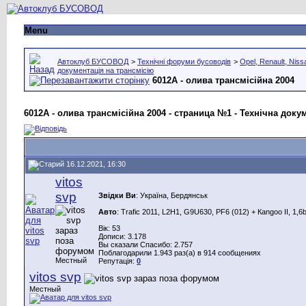
Menu
Автоклуб БУСОВОД
>
Технічні форуми бусоводів
>
Opel, Renault, Niss
документація на трансмісію
6012A - олива трансмісійна 2004
6012A - олива трансмісійна 2004 - страница №1 - Технічна доку
16.12.2021, 16:30
vitos
svp
Звідки Ви
: Україна, Бердянськ
Авто
: Trafic 2011, L2H1, G9U630, PF6 (012) + Каngoo II, 1,6
Вік: 53
Дописи: 3.178
Вы сказали Спасибо: 2.757
Поблагодарили 1.943 раз(а) в 914 сообщениях
Местный
Репутація:
0
vitos svp
Местный