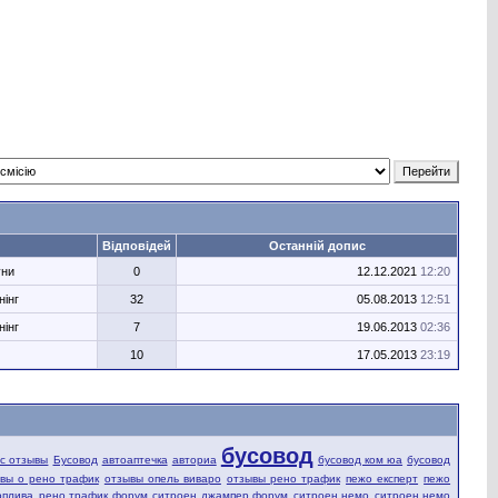
Відповідей
Останній допис
уни
0
12.12.2021
12:20
нінг
32
05.08.2013
12:51
нінг
7
19.06.2013
02:36
10
17.05.2013
23:19
бусовод
fic отзывы
Бусовод
автоаптечка
авториа
бусовод ком юа
бусовод
вы о рено трафик
отзывы опель виваро
отзывы рено трафик
пежо експерт
пежо
оплива
рено трафик форум
ситроен джампер форум
ситроен немо
ситроен немо