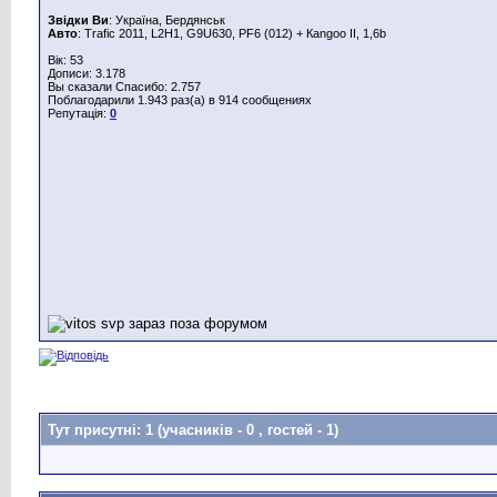
Звідки Ви
: Україна, Бердянськ
Авто
: Trafic 2011, L2H1, G9U630, PF6 (012) + Каngoo II, 1,6b
Вік: 53
Дописи: 3.178
Вы сказали Спасибо: 2.757
Поблагодарили 1.943 раз(а) в 914 сообщениях
Репутація:
0
Тут присутні: 1
(учасників - 0 , гостей - 1)