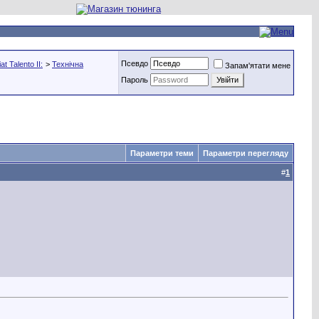
Псевдо
t Talento II:
>
Технічна
Запам'ятати мене
Пароль
Параметри теми
Параметри перегляду
#
1