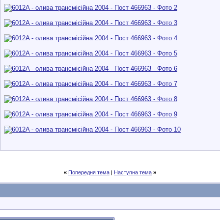
«
Попередня тема
|
Наступна тема
»