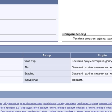
Швидкий перехід
Автор
Розділ
vitos svp
Технічна документація на двиг
Alexo
Загальні технічні питання та тю
Bravling
Загальні технічні питання та тю
Владислав
Продам...
вы
hdi двигатель
opel vivaro отзывы
opel vivaro расход топлива
opel vivaro форум
renault tra
рено трафик 1.9
мерседес вито форум
опель виваро форум
отзывы о опель виваро
отзы
й бензопилы
рено мастер форум
рено трафик
рено трафик отзывы
рено трафик расход т