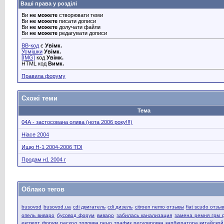
Ваші права у розділі
Ви
не можете
створювати теми
Ви
не можете
писати дописи
Ви
не можете
долучати файли
Ви
не можете
редагувати дописи
BB-код
є
Увімк.
Усмішки
Увімк.
[IMG]
код
Увімк.
HTML код
Вимк.
Правила форуму
Схожі теми
Тема
04А - застосована олива (нота 2006 року!!!)
Hiace 2004
Ищю H-1 2004-2006 TDI
Продам н1 2004 г
Облако тегов
busovod
busovod.ua
cdi двигатель
cdi дизель
citroen nemo отзывы
fiat scudo отзы
опель виваро
бусовод форум
виваро
забилась канализация
замена ремня грм 
експерт форум
расход топлива рено трафик
регулировка карбюратора китайско