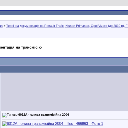
an
>
Технічна документація на Renault Trafic, Nissan Primastar, Оpel Vivaro (до 2019 р), Fia
ментація на трансмісію
b
6012A - олива трансмісійна 2004