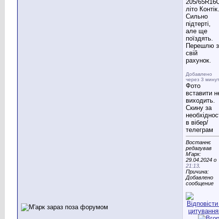
205/65R16
літо Контік
Сильно
підтерті,
але ще
поїздять.
Перешлю з
свій
рахунок.
Добавлено
через 3 мину
Фото
вставити н
виходить.
Скину за
необхіднос
в вібер/
телеграм
Востаннє
редагував
М'арк:
29.04.2024 о
21:13
.
Причина:
Добавлено
сообщение