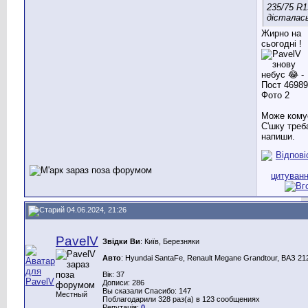
235/75 R1
дісталас
Жирно на
сьогодні !
Може кому
С'шку треба
напиши.
04.06.2024, 21:26
PavelV
Звідки Ви
: Київ, Березняки
Авто
: Hyundai SantaFe, Renault Megane Grandtour, ВАЗ 212
Вік: 37
Дописи: 286
Вы сказали Спасибо: 147
Местный
Поблагодарили 328 раз(а) в 123 сообщениях
Репутація:
0