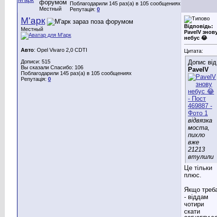
Поблагодарили 145 раз(а) в 105 сообщениях
Местный
Репутація:
0
М'арк
Відповідь:
Местный
PavelV знов
небус 😂
Авто
: Opel Vivaro 2,0 CDTI
Цитата:
Дописи: 515
Допис від
Вы сказали Спасибо: 106
PavelV
Поблагодарили 145 раз(а) в 105 сообщениях
Репутація:
0
відвязка
моста,
пихло
вже
21213
втулили
Це тільки
плюс.
Якщо треб
- віддам
чотири
скати