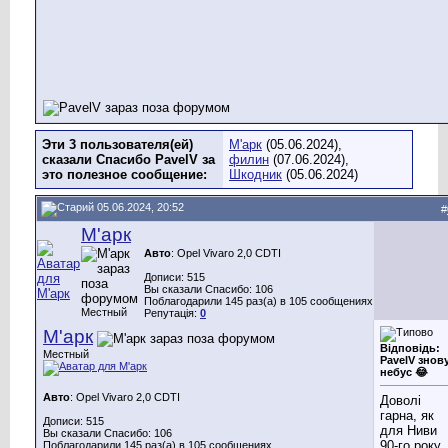
Эти 3 пользователя(ей)
М'арк
(05.06.2024),
сказали Спасибо PavelV за
филин
(07.06.2024),
это полезное сообщение:
Шкодник
(05.06.2024)
05.06.2024, 20:52
#
М'арк
Авто
: Opel Vivaro 2,0 CDTI
Дописи: 515
Вы сказали Спасибо: 106
Поблагодарили 145 раз(а) в 105 сообщениях
Местный
Репутація:
0
М'арк
Відповідь:
Местный
PavelV знов
небус 😂
Авто
: Opel Vivaro 2,0 CDTI
Доволі
гарна, як
Дописи: 515
для Ниви
Вы сказали Спасибо: 106
90-го року
Поблагодарили 145 раз(а) в 105 сообщениях