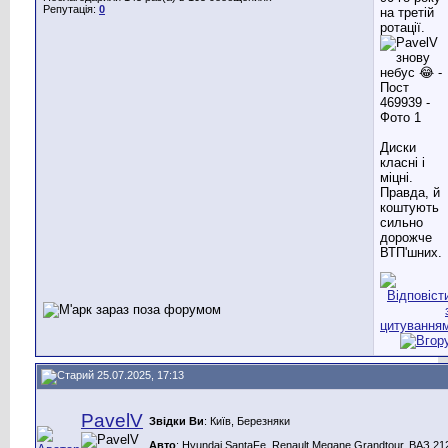
Репутація:
0
на третій
ротації.
Диски
класні і
міцні.
Правда, й
коштують
сильно
дорожче
ВТП'шних.
25.07.2025, 17:13
PavelV
Звідки Ви
: Київ, Березняки
Авто
: Hyundai SantaFe, Renault Megane Grandtour, ВАЗ 212