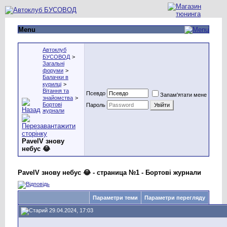
Menu
Автоклуб
БУСОВОД
>
Загальні
форуми
>
Балачки в
курилці
>
Вітання та
Псевдо
Запам'ятати мене
знайомства
>
Бортові
Пароль
журнали
PavelV знову
небус 😂
PavelV знову небус 😂 - страница №1 - Бортові журнали
Параметри теми
Параметри перегляду
29.04.2024, 17:03