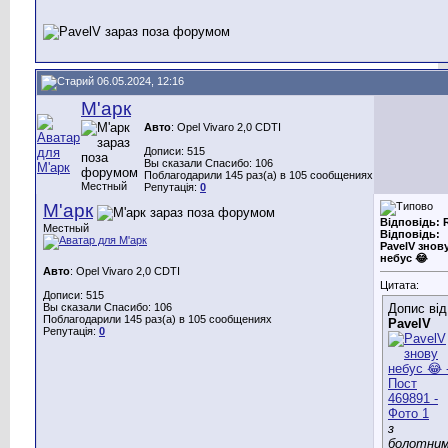
06.05.2024, 12:16
М'арк
Авто
: Opel Vivaro 2,0 CDTI
Дописи: 515
Вы сказали Спасибо: 106
Поблагодарили 145 раз(а) в 105 сообщениях
Местный
Репутація:
0
М'арк
Відповідь: 
Местный
Відповідь:
PavelV знов
небус 😂
Авто
: Opel Vivaro 2,0 CDTI
Цитата:
Дописи: 515
Вы сказали Спасибо: 106
Допис від
Поблагодарили 145 раз(а) в 105 сообщениях
PavelV
Репутація:
0
з
болотни