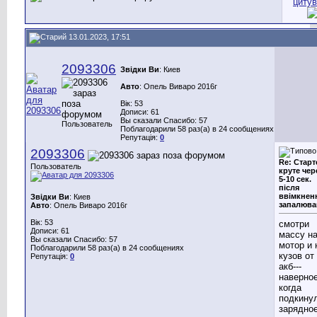
13.01.2023, 17:51
2093306
Звідки Ви
: Киев
Авто
: Опель Виваро 2016г
Вік: 53
Дописи: 61
Вы сказали Спасибо: 57
Пользователь
Поблагодарили 58 раз(а) в 24 сообщениях
Репутація:
0
2093306
Re: Старт
Пользователь
круте чер
5-10 сек.
після
ввімкнен
Звідки Ви
: Киев
запалюва
Авто
: Опель Виваро 2016г
Вік: 53
смотри
Дописи: 61
массу н
Вы сказали Спасибо: 57
мотор и 
Поблагодарили 58 раз(а) в 24 сообщениях
кузов от
Репутація:
0
акб---
наверно
когда
подкину
зарядное