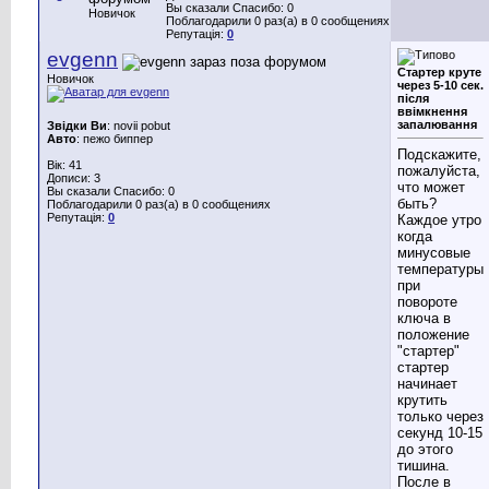
Вы сказали Спасибо: 0
Новичок
Поблагодарили 0 раз(а) в 0 сообщениях
Репутація:
0
evgenn
Стартер круте
Новичок
через 5-10 сек.
після
ввімкнення
запалювання
Звідки Ви
: novii pobut
Авто
: пежо биппер
Подскажите,
Вік: 41
пожалуйста,
Дописи: 3
что может
Вы сказали Спасибо: 0
быть?
Поблагодарили 0 раз(а) в 0 сообщениях
Репутація:
0
Каждое утро
когда
минусовые
температуры
при
повороте
ключа в
положение
"стартер"
стартер
начинает
крутить
только через
секунд 10-15
до этого
тишина.
После в