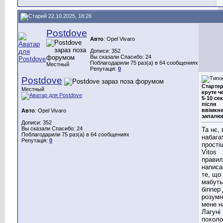
22.10.2025, 18:26
Postdove
Авто
: Opel Vivaro
Дописи: 352
Вы сказали Спасибо: 24
Поблагодарили 75 раз(а) в 64 сообщениях
Местный
Репутація:
0
Postdove
Старте
Местный
круте ч
5-10 сек
після
ввімкн
Авто
: Opel Vivaro
запалю
Дописи: 352
Вы сказали Спасибо: 24
Та нє, 
Поблагодарили 75 раз(а) в 64 сообщениях
набага
Репутація:
0
прості
Vitos
правил
написа
те, що
мабуть
біппер
розумн
мене н
Лагуні
похоло