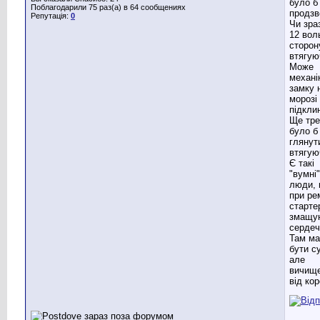
було б
Поблагодарили 75 раз(а) в 64 сообщениях
продзв
Репутація:
0
Чи зра
12 вол
сторон
втягую
Може
механі
замку 
морозі
підкли
Ще тре
було б
глянут
втягую
Є такі
"вумні"
люди,
при ре
старте
змащу
сердеч
Там ма
бути с
але
вичищ
від кор