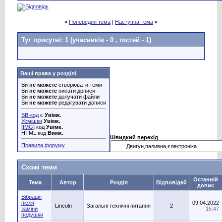
«
Попередня тема
|
Наступна тема
»
Тут присутні: 1
(учасників - 0 , гостей - 1)
Ваші права у розділі
Ви
не можете
створювати теми
Ви
не можете
писати дописи
Ви
не можете
долучати файли
Ви
не можете
редагувати дописи
BB-код
є
Увімк.
Усмішки
Увімк.
[IMG]
код
Увімк.
HTML код
Вимк.
Швидкий перехід
Правила форуму
Схожі теми
Останній
Тема
Автор
Розділ
Відповідей
допис
Вібрація
після
09.04.2022
Lincoln
Загальні технічні питання
2
заміни
15:47
подушки