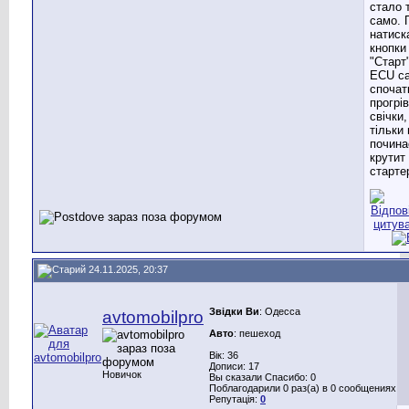
стало 
само. 
натиск
кнопки
"Старт
ECU с
спочат
прогрі
свічки,
тільки 
почина
крутит
старте
24.11.2025, 20:37
Звідки Ви
: Одесса
avtomobilpro
Авто
: пешеход
Вік: 36
Дописи: 17
Новичок
Вы сказали Спасибо: 0
Поблагодарили 0 раз(а) в 0 сообщениях
Репутація:
0