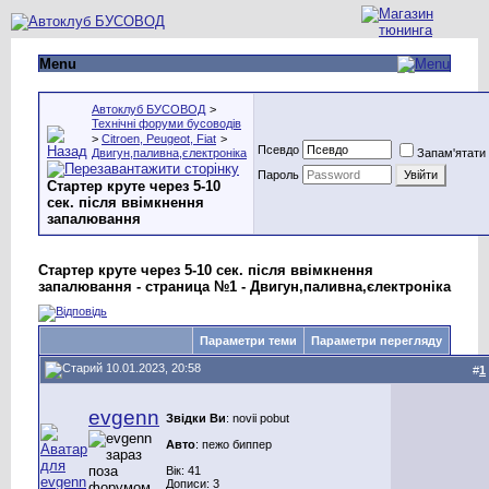
Menu
Автоклуб БУСОВОД
>
Технічні форуми бусоводів
>
Citroen, Peugeot, Fiat
>
Псевдо
Двигун,паливна,єлектроніка
Запам'ятати
Пароль
Стартер круте через 5-10
сек. після ввімкнення
запалювання
Стартер круте через 5-10 сек. після ввімкнення
запалювання - страница №1 - Двигун,паливна,єлектроніка
Параметри теми
Параметри перегляду
10.01.2023, 20:58
#
1
evgenn
Звідки Ви
: novii pobut
Авто
: пежо биппер
Вік: 41
Дописи: 3