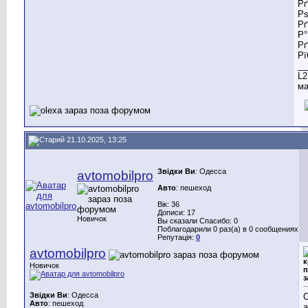
Р
Р
Р
Р
Р
Р
__
L2
ма
21.10.2025, 13:25
Звідки Ви
: Одесса
avtomobilpro
Авто
: пешеход
Вік: 36
Дописи: 17
Новичок
Вы сказали Спасибо: 0
Поблагодарили 0 раз(а) в 0 сообщениях
Репутація:
0
avtomobilpro
к
Новичок
п
з
Звідки Ви
: Одесса
С
Авто
: пешеход
а