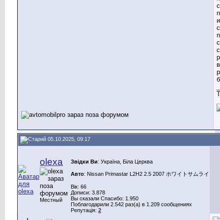
с
п
и
с
п
с
с
р
р
_
T
05.10.2025, 09:17
olexa
Звідки Ви
: Україна, Біла Церква
Авто
: Nissan Primastar L2H2 2.5 2007 ホワイトサムライ
Вік: 66
Дописи: 3.878
Вы сказали Спасибо: 1.950
Местный
Поблагодарили 2.542 раз(а) в 1.209 сообщениях
Репутація:
2