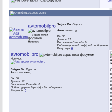
01.10.2025, 20:56
Звідки Ви
: Одесса
avtomobilpro
Авто
: пешеход
Вік: 36
Дописи: 17
Новичок
Вы сказали Спасибо: 0
Поблагодарили 0 раз(а) в 0 сообщениях
Репутація:
0
avtomobilpro
к
Новичок
п
з
Звідки Ви
: Одесса
П
Авто
: пешеход
н
а
Вік: 36
Дописи: 17
Вы сказали Спасибо: 0
ц
Поблагодарили 0 раз(а) в 0 сообщениях
б
Репутація:
0
п
в
и
к
х
п