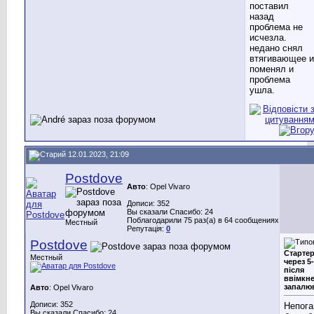
поставил
назад
проблема не
исчезла.
недано снял
втягивающее и
поменял и
проблема
ушла.
12.01.2023, 21:09
Postdove
Авто
: Opel Vivaro
Дописи: 352
Вы сказали Спасибо: 24
Поблагодарили 75 раз(а) в 64 сообщениях
Местный
Репутація:
0
Postdove
Стартер
Местный
через 5-
після
ввімкн
запалю
Авто
: Opel Vivaro
Дописи: 352
Непога
Вы сказали Спасибо: 24