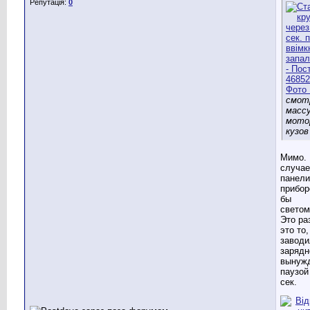
Репутація:
0
смот
массу
мотор
кузов
Мимо. 
случае
панели
прибор
бы
светом
Это раз
это то,
заводи
зарядн
вынуж
паузой
сек.