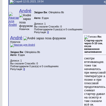
12.01.2023, 19:54
#
André
Звідки Ви
: Olimpiiska 8b
Авто
: Ездок
Дописи: 1
Вы сказали Спасибо: 0
Новичок
Поблагодарили 0 раз(а) в 0 сообщениях
Репутація:
0
André
Re:
Стартер круте
Новичок
через 5-10 сек.
після
ввімкнення
запалювання
Звідки Ви
: Olimpiiska 8b
Авто
: Ездок
смотри
Дописи: 1
втягивающее.
Вы сказали Спасибо: 0
тоже так
Поблагодарили 0 раз(а) в 0 сообщениях
начиналось
Репутація:
0
при минусовой
температуре а
позже и при
плюсовой
продолжалось
снимал
стартер давал
на осмотр и
там сказали
всё ок.