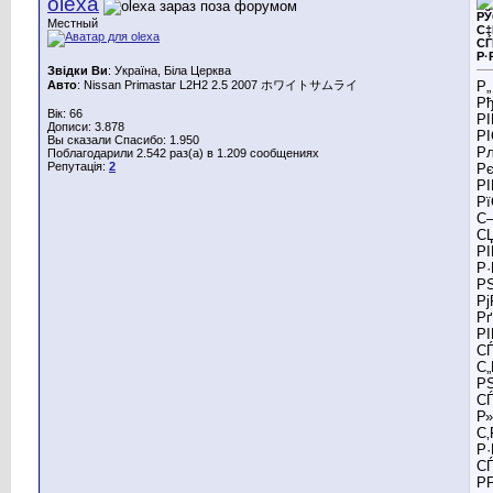
olexa
РЎ
Местный
С‡
СЃ
Р·
Звідки Ви
: Україна, Біла Церква
Авто
: Nissan Primastar L2H2 2.5 2007 ホワイトサムライ
Р„
Р
Вік: 66
Р
Дописи: 3.878
РІ
Вы сказали Спасибо: 1.950
Р
Поблагодарили 2.542 раз(а) в 1.209 сообщениях
Репутація:
2
Р
Р
Р
С–
СЏ
Р
Р
РЅ
Р
Рґ
Р
СЃ
С„
РЅ
СЃ
Р
С‚
Р·
С
РР