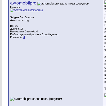
avtomobilpro
к
Новичок
п
з
Звідки Ви
: Одесса
Ц
Авто
: пешеход
щ
Вік: 36
з
Дописи: 17
Вы сказали Спасибо: 0
к
Поблагодарили 0 раз(а) в 0 сообщениях
д
Репутація:
0
в
п
с
ч
т
с
з
н
с
п
ш
н
в
_
T