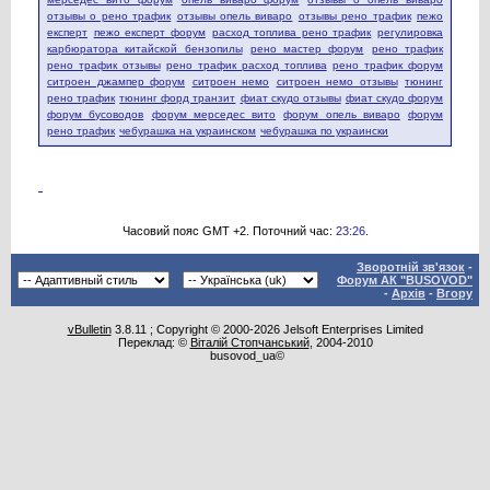
отзывы о рено трафик
отзывы опель виваро
отзывы рено трафик
пежо
експерт
пежо експерт форум
расход топлива рено трафик
регулировка
карбюратора китайской бензопилы
рено мастер форум
рено трафик
рено трафик отзывы
рено трафик расход топлива
рено трафик форум
ситроен джампер форум
ситроен немо
ситроен немо отзывы
тюнинг
рено трафик
тюнинг форд транзит
фиат скудо отзывы
фиат скудо форум
форум бусоводов
форум мерседес вито
форум опель виваро
форум
рено трафик
чебурашка на украинском
чебурашка по украински
Часовий пояс GMT +2. Поточний час:
23:26
.
Зворотній зв'язок
-
Форум АК "BUSOVOD"
-
Архів
-
Вгору
vBulletin
3.8.11 ; Copyright © 2000-2026 Jelsoft Enterprises Limited
Переклад: ©
Віталій Стопчанський
, 2004-2010
busovod_ua©