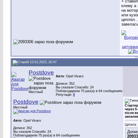
+ ставил
клему а 
на мотор
или кузо
цеплял...
завелас
13.01.2023, 20:47
Postdove
Авто
: Opel Vivaro
Дописи: 352
Вы сказали Спасибо: 24
Поблагодарили 75 раз(а) в 64 сообщениях
Местный
Репутація:
0
Postdove
Стартер
Местный
через 5-
після в
запалю
Авто
: Opel Vivaro
Цитата:
Дописи: 352
Допис
Вы сказали Спасибо: 24
Поблагодарили 75 раз(а) в 64 сообщениях
20933