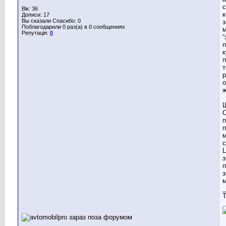
с
Вік: 36
к
Дописи: 17
Вы сказали Спасибо: 0
Поблагодарили 0 раз(а) в 0 сообщениях
м
Репутація:
0
“
п
к
п
т
р
о
ж
Щ
п
п
м
с
з
п
з
м
_
T