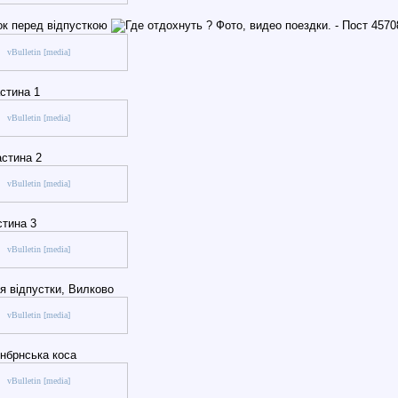
ок перед відпусткою
vBulletin [media]
астина 1
vBulletin [media]
астина 2
vBulletin [media]
стина 3
vBulletin [media]
я відпустки, Вилково
vBulletin [media]
інбрнська коса
vBulletin [media]