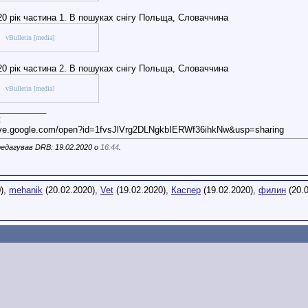
0 рік частина 1. В пошуках снігу Польща, Словаччина
vBulletin [media]
0 рік частина 2. В пошуках снігу Польща, Словаччина
vBulletin [media]
__________
:
rive.google.com/open?id=1fvsJlVrg2DLNgkbIERWf36ihkNw&usp=sharing
едагував DRB: 19.02.2020 о
16:44
.
0),
mehanik
(20.02.2020),
Vet
(19.02.2020),
Каспер
(19.02.2020),
филин
(20.