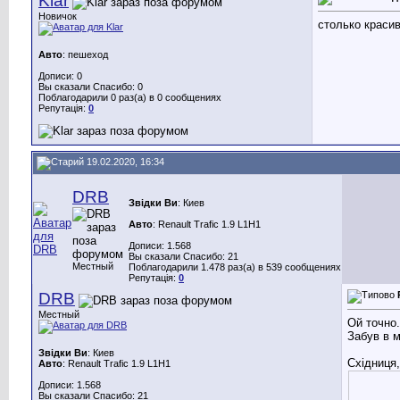
Klar
Новичок
столько краси
Авто
: пешеход
Дописи: 0
Вы сказали Спасибо: 0
Поблагодарили 0 раз(а) в 0 сообщениях
Репутація:
0
19.02.2020, 16:34
DRB
Звідки Ви
: Киев
Авто
: Renault Trafic 1.9 L1H1
Дописи: 1.568
Вы сказали Спасибо: 21
Местный
Поблагодарили 1.478 раз(а) в 539 сообщениях
Репутація:
0
DRB
Местный
Ой точно.
Забув в 
Звідки Ви
: Киев
Східниця,
Авто
: Renault Trafic 1.9 L1H1
Дописи: 1.568
Вы сказали Спасибо: 21