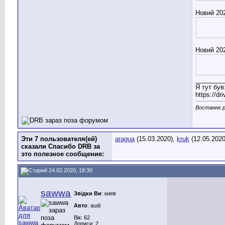
Новий 202
Новий 202
________
Я тут був
https://d
Востаннє р
Эти 7 пользователя(ей)
aragua
(15.03.2020),
kruk
(12.05.202
сказали Спасибо DRB за
это полезное сообщение:
24.02.2020, 18:30
sawwa
Звідки Ви
: киев
Авто
: audi
Вік: 62
Дописи: 2