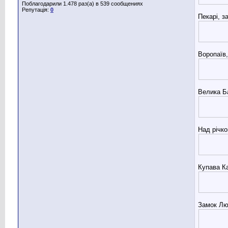
Поблагодарили 1.478 раз(а) в 539 сообщениях
Репутація:
0
Пекарі, з
Воропаїв,
Велика Б
Над річк
Купава Ка
Замок Лю