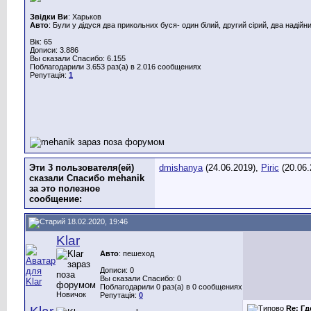
Звідки Ви
: Харьков
Авто
: Були у дідуся два прикольних буся- один білий, другий сірий, два надійн
Вік: 65
Дописи: 3.886
Вы сказали Спасибо: 6.155
Поблагодарили 3.653 раз(а) в 2.016 сообщениях
Репутація:
1
Эти 3 пользователя(ей)
dmishanya
(24.06.2019),
Piric
(20.06.
сказали Спасибо mehanik
за это полезное
сообщение:
18.02.2020, 19:46
Klar
Авто
: пешеход
Дописи: 0
Вы сказали Спасибо: 0
Поблагодарили 0 раз(а) в 0 сообщениях
Новичок
Репутація:
0
Re: Гд