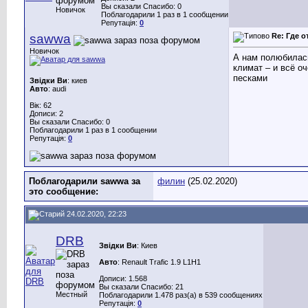
Вы сказали Спасибо: 0
Новичок
Поблагодарили 1 раз в 1 сообщении
Репутація:
0
sawwa
Re: Где о
Новичок
А нам полюбилась
климат – и всё о
песками
Звідки Ви
: киев
Авто
: audi
Вік: 62
Дописи: 2
Вы сказали Спасибо: 0
Поблагодарили 1 раз в 1 сообщении
Репутація:
0
Поблагодарили sawwa за
филин
(25.02.2020)
это сообщение:
24.02.2020, 22:23
DRB
Звідки Ви
: Киев
Авто
: Renault Trafic 1.9 L1H1
Дописи: 1.568
Вы сказали Спасибо: 21
Местный
Поблагодарили 1.478 раз(а) в 539 сообщениях
Репутація:
0