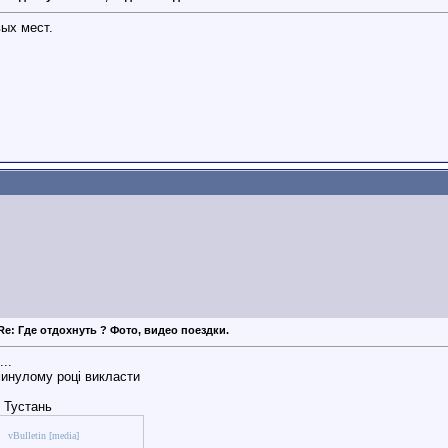
вых мест.
Re: Где отдохнуть ? Фото, видео поездки.
...
минулому році викласти
 Тустань
vBulletin [media]