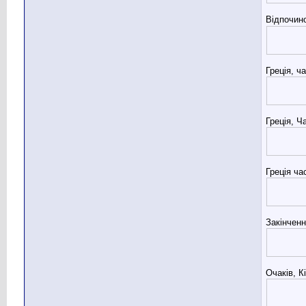
Відпочин
Греція, ч
Греція, Ч
Греція ча
Закінченн
Очаків, К