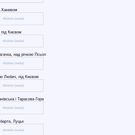
а Каневом
vBulletin [media]
 під Києвом
vBulletin [media]
агачка, над річкою Псьол
vBulletin [media]
ою Любич, під Києвом
vBulletin [media]
нівська і Тарасова Гора
vBulletin [media]
барта, Луцьк
vBulletin [media]