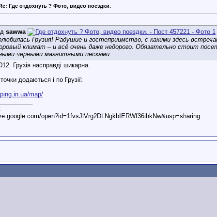
Re: Где отдохнуть ? Фото, видео поездки.
ід
sawwa
олюбилась Грузия! Радушие и гостеприимство, с какими здесь встреч
доровый климат – и всё очень даже недорого. Обязательно стоит пос
ьными черными магнитными песками
012. Грузія насправді шикарна.
точки додаються і по Грузії:
mping.in.ua/map/
__________
:
rive.google.com/open?id=1fvsJlVrg2DLNgkbIERWf36ihkNw&usp=sharing