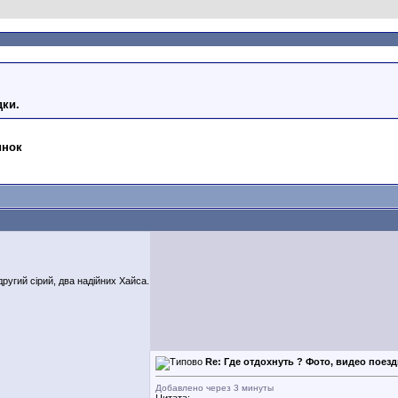
дки.
инок
другий сірий, два надійних Хайса.
Re: Где отдохнуть ? Фото, видео поезд
Добавлено через 3 минуты
Цитата: