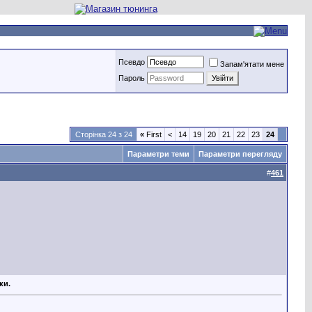
Псевдо
Запам'ятати мене
Пароль
Сторінка 24 з 24
«
First
<
14
19
20
21
22
23
24
Параметри теми
Параметри перегляду
#
461
ки.