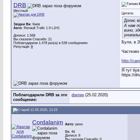
DRB
Местный
Цитата:
Допис в
Звідки Ви
: Киев
А нам п
Авто
: Renault Trafic 1.9 L1H1
вино, з
уникал
Дописи: 1.568
Вы сказали Спасибо: 21
Були, в 2
Поблагодарили 1.478 раз(а) в 539 сообщениях
Репутація:
0
Частково 
http://ca
________
Я тут був
https://d
Поблагодарили DRB за это
филин
(25.02.2020)
сообщение:
12.05.2020, 13:23
Cordalanim
Авто
: рено
Вік: 46
Дописи: 8
Вы сказали Спасибо: 0