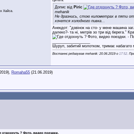
Допис від
Piric
их Хайса.
mehanik
Не дразнись, стою километрах в пяти от 
хочется холодного пивка...
Анекдот: "дзвінок на сто- у мене машина за
далеко?- та ні, метрів зо три від берега." Кр
__________________
Шуруп, забитий молотком, тримає набагато м
Востаннє редагував mehanik: 20.06.2019 о
17:52
. Пр
2019),
Romaha55
(21.06.2019)
е отдохнуть ? Фото, видео поездки.