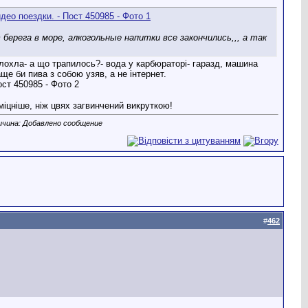
берега в море, алкогольные напитки все закончились,,, а так
глохла- а що трапилось?- вода у карбюраторі- гаразд, машина
аще би пива з собою узяв, а не інтернет.
іцніше, ніж цвях загвинчений викруткою!
ичина: Добавлено сообщение
#
462