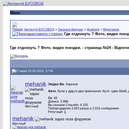
Menu
Автоклуб БУСОВОД
>
Загальні форуми
>
Дозвілля
>
Відпочинок
Где отдохнуть ? Фото, видео поез
Где отдохнуть ? Фото, видео поездки. - страница №24 - Відпоч
20.06.2019, 17:46
mehanik
Звідки Ви
: Харьков
Авто
: Були у дідуся два прикольних буся- один білий, 
Вік: 65
Дописи: 3.886
Вы сказали Спасибо: 6.155
Местный
Поблагодарили 3.653 раз(а) в 2.016 сообщениях
Репутація:
1
mehanik
Местный