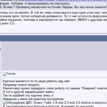
форум. Читаем. А фильтровать не научились.
й Эспейс? Продавец запчастей на Рынке Перова. Вы его лично знаете?
ртины это не меняет. В той же теме отписывался еще один участник, че
ескоком цепи, потом четвертый добавился. Тут у нас кстати по форсунк
айне неудачно, поэтому и извлекаются так геморно. ИМХО с другими мо
 взял 2,5.
iy
Картина меняется по по мере работы над ней.
Продавцу нужно продать.
Ремонтнику нужно оправдать свою роботу по замене "Вовремя" компл
И тот и другой зарабатывает бабло.
Так по крайней эту картину вижу я.
Наверное у меня абстрактное восприятие.
А двухлитровых все больше и больше. И почему то они ездят.