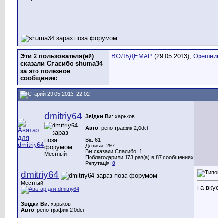
Эти 2 пользователя(ей)
ВОЛЬДЕМАР
(29.05.2013),
Орешни
сказали Спасибо shuma34
за это полезное
сообщение:
29.05.2013, 22:02
dmitriy64
Звідки Ви
: харьков
Авто
: рено трафик 2,0dci
Вік: 61
Дописи: 297
Вы сказали Спасибо: 1
Местный
Поблагодарили 173 раз(а) в 87 сообщениях
Репутація:
0
dmitriy64
Местный
на вку
Звідки Ви
: харьков
Авто
: рено трафик 2,0dci