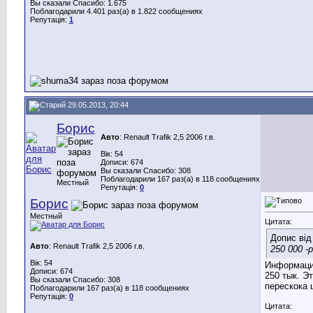
Вы сказали Спасибо: 1.675
Поблагодарили 4.401 раз(а) в 1.822 сообщениях
Репутація:
1
29.05.2013, 20:44
Борис
Авто
: Renault Trafik 2,5 2006 г.в.
Вік: 54
Дописи: 674
Вы сказали Спасибо: 308
Поблагодарили 167 раз(а) в 118 сообщениях
Местный
Репутація:
0
Борис
Местный
Цитата:
Допис ві
Авто
: Renault Trafik 2,5 2006 г.в.
250 000 
Вік: 54
Информация
Дописи: 674
250 тык. Э
Вы сказали Спасибо: 308
перескока 
Поблагодарили 167 раз(а) в 118 сообщениях
Репутація:
0
Цитата: