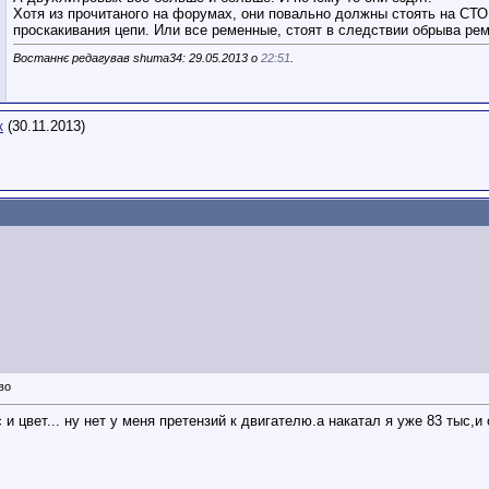
Хотя из прочитаного на форумах, они повально должны стоять на СТО
проскакивания цепи. Или все ременные, стоят в следствии обрыва ре
Востаннє редагував shuma34: 29.05.2013 о
22:51
.
к
(30.11.2013)
с и цвет... ну нет у меня претензий к двигателю.а накатал я уже 83 тыс,и