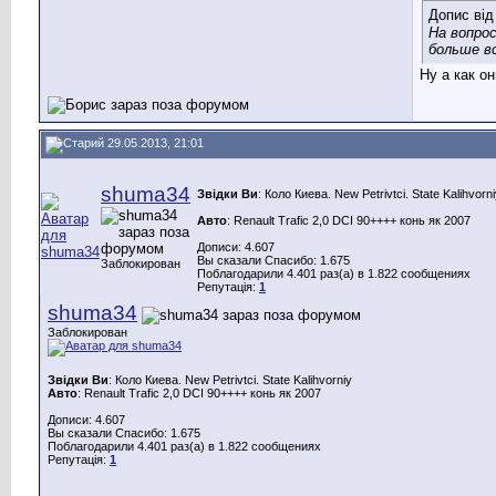
Допис ві
На вопро
больше в
Ну а как о
29.05.2013, 21:01
shuma34
Звідки Ви
: Коло Киева. New Petrivtci. State Kalihvorn
Авто
: Renault Trafiс 2,0 DCI 90++++ конь як 2007
Дописи: 4.607
Вы сказали Спасибо: 1.675
Заблокирован
Поблагодарили 4.401 раз(а) в 1.822 сообщениях
Репутація:
1
shuma34
Заблокирован
Звідки Ви
: Коло Киева. New Petrivtci. State Kalihvorniy
Авто
: Renault Trafiс 2,0 DCI 90++++ конь як 2007
Дописи: 4.607
Вы сказали Спасибо: 1.675
Поблагодарили 4.401 раз(а) в 1.822 сообщениях
Репутація:
1