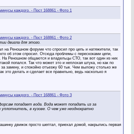
тии двигла для этого.
сал на Реношном форуме что спросил про цепь и натяжители, так
 кто об этом спросил. Отсюда проблемы с перескоками цепи,
в. На Реношном общаются и владельцы СТО, так вот один из них
такой попался. Так что может это и неплохая штука, но как по
 за замену, и спокойно отъезжу 60 тык. Чем выложу столько же
как это делать и сделает все правильно, ведь насколько я
форсам попадает вода. Вода может попадать из за
 уплотнитель, в кузове. О чем уже неоднократно
 машинку движок просто шептал, приехал домой, накрылись первая