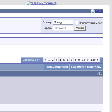
Псевдо
Запам'ятати мене
Пароль
Сторінка 4 з 47
<
1
2
3
4
5
6
7
8
9
14
>
Last
»
Параметри теми
Параметри перегляду
#
61