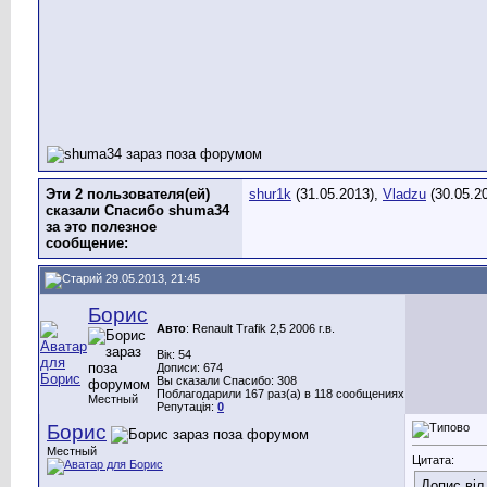
Эти 2 пользователя(ей)
shur1k
(31.05.2013),
Vladzu
(30.05.2
сказали Спасибо shuma34
за это полезное
сообщение:
29.05.2013, 21:45
Борис
Авто
: Renault Trafik 2,5 2006 г.в.
Вік: 54
Дописи: 674
Вы сказали Спасибо: 308
Поблагодарили 167 раз(а) в 118 сообщениях
Местный
Репутація:
0
Борис
Местный
Цитата:
Допис ві