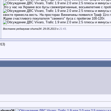
Это у нас на Украине все бусы свежепригнанные, восьмилетние с проб
хвосте принесла весть: На просторах Винничины появился Траф 11го го
Ждем счастливого покупателя "свежего" буса с пробегом 100-120т.
Востаннє редагував shuma34: 29.05.2013 о
21:43
.
013)
д
shuma34