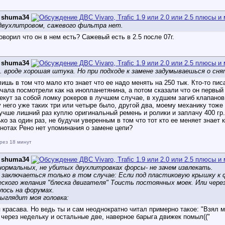
д
shuma34
 двухлитровом, сажевого фильтра нет.
говорил что он в нем есть? Сажевый есть в 2.5 после 07г.
д
shuma34
. вроде хорошая штука. Но при подходе к замене задумываешься о сня
ишь в том что мало кто знает что ее надо менять на 250 тык. Кто-то пи
ачала посмотрели как на инопланетянина, а потом сказали что он первый
екут за собой ломку рокеров в лучшем случае, в худшем загиб клапано
у него уже таких три или четыре было, другой два, моему механику тоже 
лучше лишний раз куплю оригинальный ремень и ролики и заплачу 400 гр.
ько за один раз, не будучи уверенным в том что тот кто ее меняет знает 
нотах Рено нет упоминания о замене цепи?
рез 18 минут
д
shuma34
 нормальных, не убитых двухлитровках форсы- не зачем извлекать.
 заключаеться только в том случае: Если под пластиковую крышку к 
ского желания "блеска двигателя" Тоисть постоянных моек. Или через
лось на форумах.
выглядит моя головка:
я красава. Но ведь ты и сам неоднократно читал примерно такое: "Взял
а через недельку и остальные две, наверное барыга движек помыл(("