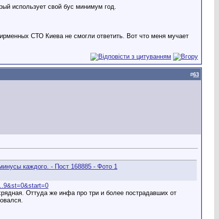
орый использует свой бус минимум год.
ирменных СТО Киева не смогли ответить. Вот что меня мучает
#
63
u...9&st=0&start=0
ухрядная. Оттуда же инфа про три и более пострадавших от
совался.