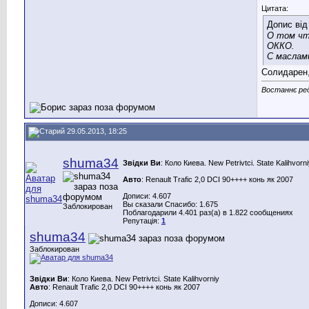
Цитата:
Допис ві
О том чт
ОККО.
С маслам
Солидарен,
Востаннє ред
29.05.2013, 18:25
shuma34
Звідки Ви
: Коло Киева. New Petrivtci. State Kalihvorn
Авто
: Renault Trafiс 2,0 DCI 90++++ конь як 2007
Дописи: 4.607
Вы сказали Спасибо: 1.675
Заблокирован
Поблагодарили 4.401 раз(а) в 1.822 сообщениях
Репутація:
1
shuma34
Заблокирован
Звідки Ви
: Коло Киева. New Petrivtci. State Kalihvorniy
Авто
: Renault Trafiс 2,0 DCI 90++++ конь як 2007
Дописи: 4.607