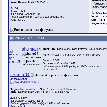
Авто
: Renault Trafik 2,5 2006 г.в.
Читаем, 
Кто тако
Вік: 54
Дописи: 674
Но ведь ка
Вы сказали Спасибо: 308
было с пер
Поблагодарили 167 раз(а) в 118 сообщениях
сделаны кр
Репутація:
0
поздний год
29.05.2013, 21:58
shuma34
Звідки Ви
: Коло Киева. New Petrivtci. State Kalihvorn
Авто
: Renault Trafiс 2,0 DCI 90++++ конь як 2007
Дописи: 4.607
Вы сказали Спасибо: 1.675
Заблокирован
Поблагодарили 4.401 раз(а) в 1.822 сообщениях
Репутація:
1
shuma34
Заблокирован
Звідки Ви
: Коло Киева. New Petrivtci. State Kalihvorniy
Авто
: Renault Trafiс 2,0 DCI 90++++ конь як 2007
Дописи: 4.607
Вы сказали Спасибо: 1.675
Поблагодарили 4.401 раз(а) в 1.822 сообщениях
Репутація:
1