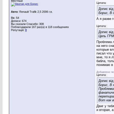
Местный
Цитата:
Допис ві
Авто
: Renault Trafik 2,5 2006 г.в.
Борис, В
Вік: 54
А я разве 
Дописи: 674
Вы сказали Спасибо: 308
Цитата:
Поблагодарили 167 раз(а) в 118 сообщениях
Репутація:
0
Допис ві
Цепь ГРМ
Проблема л
на него сн
которые вл
писал что 
мне, то я 
бабла, тол
понимаю в 
Добавлено че
Цитата:
Допис ві
Борис, В
Проблема
фанатиче
перетира
Вот как 
Двиг у теб
и вторая, 