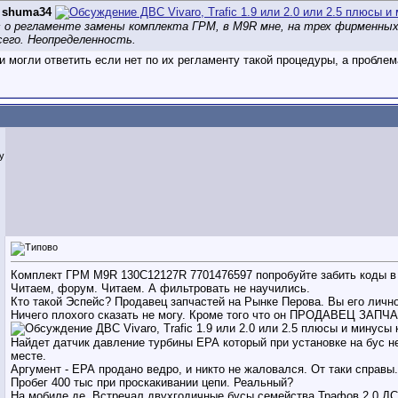
д
shuma34
с о регламенте замены комплекта ГРМ, в М9R мне, на трех фирменны
сего. Неопределенность.
ни могли ответить если нет по их регламенту такой процедуры, а пробл
iy
Комплект ГРМ М9R 130C12127R 7701476597 попробуйте забить коды в 
Читаем, форум. Читаем. А фильтровать не научились.
Кто такой Эспейс? Продавец запчастей на Рынке Перова. Вы его лично
Ничего плохого сказать не могу. Кроме того что он ПРОДАВЕЦ ЗАПЧА
Найдет датчик давление турбины ЕРА который при установке на бус н
месте.
Аргумент - ЕРА продано ведро, и никто не жаловался. От таки справы.
Пробег 400 тыс при проскакивании цепи. Реальный?
На мобиле де. Встречал двухгодичные бусы семейства Трафов 2,0 ДСИ