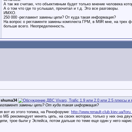
А так же считаю, что объективным будет только мнение человека кот
А о том что где то услышал, прочитал и т.д. Это все разговоры.
ИМХО.
250 000 -регламент замены цепи? От куда такая информация?
На вопрос о регламенте замены комплекта ГРМ, в М9R мне, на трех ф
больше всего. Неопределенность.
д
shuma34
-регламент замены цепи? От куда такая информация?
 вот из этого топика, на Ренофоруме:
http://www.renault-club.kiev.ua/for
то МБ рекомендует менять цепь, на своих моторах, только у них она дв
цепи, трое были у Эспейса, потом дальше по теме еще один у него нари