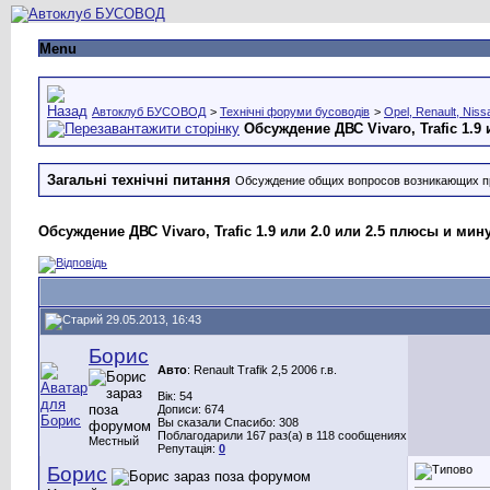
Menu
Автоклуб БУСОВОД
>
Технічні форуми бусоводів
>
Opel, Renault, Niss
Обсуждение ДВС Vivaro, Trafic 1.9
Загальні технічні питання
Обсуждение общих вопросов возникающих п
Обсуждение ДВС Vivaro, Trafic 1.9 или 2.0 или 2.5 плюсы и мин
29.05.2013, 16:43
Борис
Авто
: Renault Trafik 2,5 2006 г.в.
Вік: 54
Дописи: 674
Вы сказали Спасибо: 308
Поблагодарили 167 раз(а) в 118 сообщениях
Местный
Репутація:
0
Борис