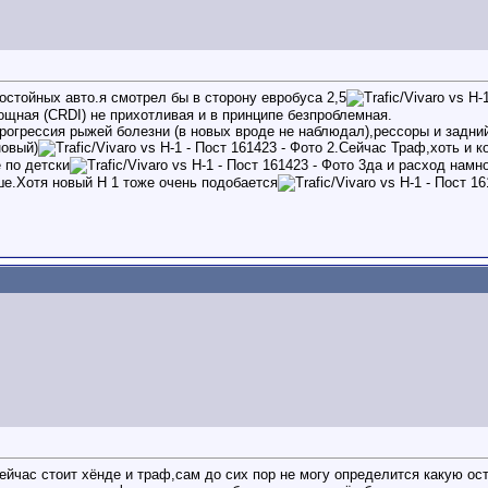
остойных авто.я смотрел бы в сторону евробуса 2,5
щная (CRDI) не прихотливая и в принципе безпроблемная.
рогрессия рыжей болезни (в новых вроде не наблюдал),рессоры и задни
новый)
.Сейчас Траф,хоть и к
 по детски
да и расход намно
е.Хотя новый Н 1 тоже очень подобается
сейчас стоит хёнде и траф,сам до сих пор не могу определится какую ос