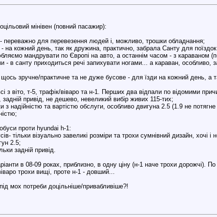
тоцільовий мінівен (повний пасажир):
 - переважно для перевезення людей і, можливо, трошки обладнання;
д - на кожний день, так як дружина, практично, забрала Санту для поїздок
юбляємо мандрувати по Європі на авто, а останнім часом - з караваном (по
ми - в санту приходиться речі запихувати ногами... а караван, особливо,
 щось зручне/практичне та не дуже бусове - для їзди на кожний день, а 
всі з віто, т-5, трафік/віваро та н-1. Перших два відпали по відомими при
ь, задній привід, не дешево, невеликий вибір живих 115-тих;
ки з надійністю та вартістю обслуги, особливо двигуна 2.5 (1.9 не потягне
ністю;
буси проти hyundai h-1:
сів- тільки візуально завеликі розміри та трохи сумнівний дизайн, хочі і
гун 2.5;
ільки задній привід.
ріанти в 08-09 роках, приблизно, в одну ціну (н-1 наче трохи дорожчі). По
іваро трохи вищі, проте н-1 - довший...
 під мох потреби доцільніше/привабливіше?!