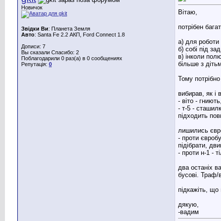
Новичок
Вітаю,
потрібен бага
Звідки Ви
: Планета Земля
Авто
: Santa Fe 2.2 АКП, Ford Connect 1.8
а) для роботи
Дописи: 7
б) собі під за
Вы сказали Спасибо: 2
в) інколи пол
Поблагодарили 0 раз(а) в 0 сообщениях
більше з діть
Репутація:
0
Тому потрібно
вибирав, як і 
- віто - гниют
- т-5 - сташил
підходить пов
лишились євро
- проти євробу
підібрати, дви
- проти н-1 - т
два останіх ва
бусові. Траф/в
підкажіть, що
дякую,
-вадим