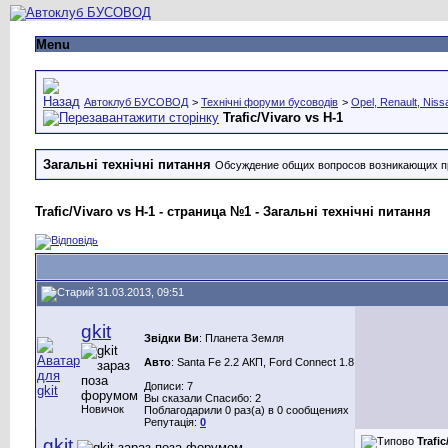
Menu
Автоклуб БУСОВОД
>
Технічні форуми бусоводів
>
Opel, Renault, Niss
Trafic/Vivaro vs H-1
Загальні технічні питання
Обсуждение общих вопросов возникающих п
Trafic/Vivaro vs H-1 - страница №1 - Загальні технічні питання
31.03.2013, 09:51
gkit
Звідки Ви
: Планета Земля
Авто
: Santa Fe 2.2 АКП, Ford Connect 1.8
Дописи: 7
Вы сказали Спасибо: 2
Новичок
Поблагодарили 0 раз(а) в 0 сообщениях
Репутація:
0
gkit
Trafic