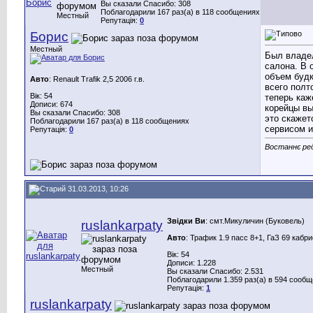
Вы сказали Спасибо: 308
Поблагодарили 167 раз(а) в 118 сообщениях
Местный
Репутація:
0
Борис
Местный
Был владел
салона. В 
объем будк
Авто
: Renault Trafik 2,5 2006 г.в.
всего полт
Вік: 54
теперь каж
Дописи: 674
корейцы вы
Вы сказали Спасибо: 308
это скажет
Поблагодарили 167 раз(а) в 118 сообщениях
сервисом и
Репутація:
0
Востаннє ред
31.03.2013, 10:26
Звідки Ви
: смт.Микуличин (Буковель)
ruslankarpaty
Авто
: Трафик 1.9 пасс 8+1, ГаЗ 69 кабр
Вік: 54
Дописи: 1.228
Местный
Вы сказали Спасибо: 2.531
Поблагодарили 1.359 раз(а) в 594 сооб
Репутація:
1
ruslankarpaty