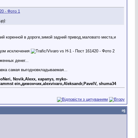
ир):
й коренной в дороге,зимой задний привод,маловато места,и
одом исключения
женных денег...
ктавка самая выгодновкладываемая...
oNeri, Novik,Alexx, карапуз, myko-
rammst ein,димончик,alexvivaro,Aleksandr,PavelV, shuma34
#
6