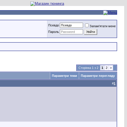
Псевдо
Запам'ятати мене
Пароль
Сторінка 1 з 2
1
2
>
Параметри теми
Параметри перегляду
#
1