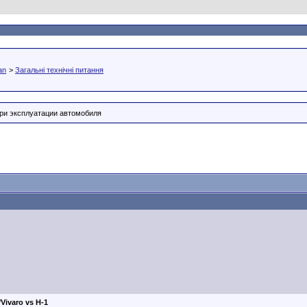
an
>
Загальні технічні питання
ри эксплуатации автомобиля
/Vivaro vs H-1