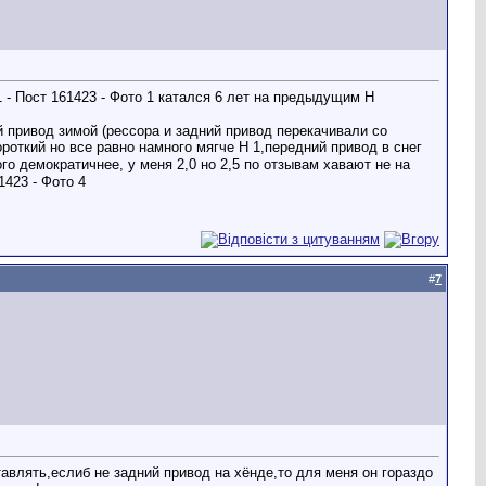
катался 6 лет на предыдущим Н
й привод зимой (рессора и задний привод перекачивали со
ороткий но все равно намного мягче Н 1,передний привод в снег
го демократичнее, у меня 2,0 но 2,5 по отзывам хавают не на
#
7
тавлять,еслиб не задний привод на хёнде,то для меня он гораздо