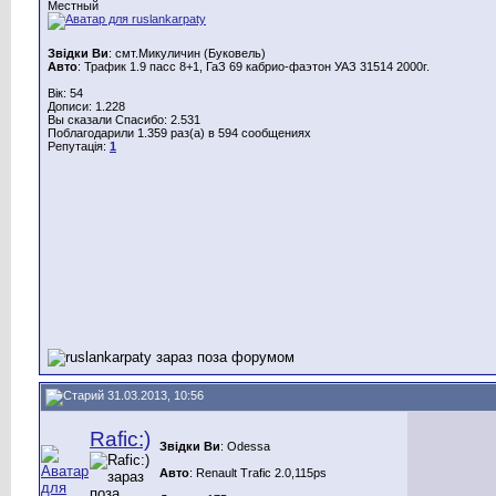
Местный
Звідки Ви
: смт.Микуличин (Буковель)
Авто
: Трафик 1.9 пасс 8+1, ГаЗ 69 кабрио-фаэтон УАЗ 31514 2000г.
Вік: 54
Дописи: 1.228
Вы сказали Спасибо: 2.531
Поблагодарили 1.359 раз(а) в 594 сообщениях
Репутація:
1
31.03.2013, 10:56
Rafic:)
Звідки Ви
: Odessa
Авто
: Renault Trafic 2.0,115ps