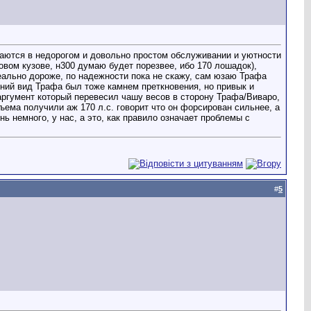
аются в недорогом и довольно простом обслуживании и уютности
вом кузове, н300 думаю будет порезвее, ибо 170 лошадок),
еально дороже, по надежности пока не скажу, сам юзаю Трафа
шний вид Трафа был тоже камнем преткновения, но привык и
аргумент который перевесил чашу весов в сторону Трафа/Виваро,
объема получили аж 170 л.с. говорит что он форсирован сильнее, а
ь немного, у нас, а это, как правило означает проблемы с
#
5