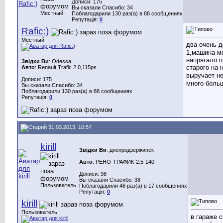
Дописи: 175
Вы сказали Спасибо: 34
Местный
Поблагодарили 130 раз(а) в 88 сообщениях
Репутація:
0
Rafic:)
Местный
два очень д
1,машина мо
напрягало п
Звідки Ви
: Odessa
старого на 
Авто
: Renault Trafic 2.0,115ps
выручает не
Дописи: 175
много больш
Вы сказали Спасибо: 34
Поблагодарили 130 раз(а) в 88 сообщениях
Репутація:
0
31.03.2013, 10:57
kirill
Звідки Ви
: днепродзержинск
Авто
: РЕНО-ТРАФИК-2.5-140
Дописи: 98
Вы сказали Спасибо: 38
Пользователь
Поблагодарили 46 раз(а) в 17 сообщениях
Репутація:
0
kirill
Пользователь
в гараже 