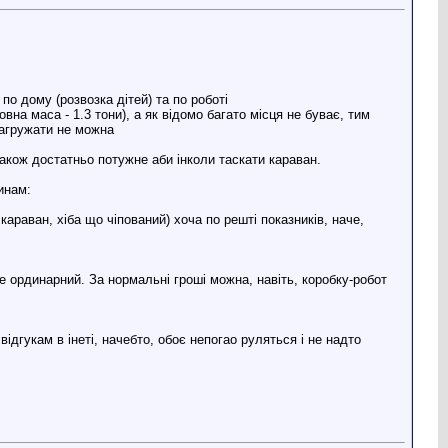
 по дому (розвозка дітей) та по роботі
вна маса - 1.3 тони), а як відомо багато місця не буває, тим
 загружати не можна
також достатньо потужне аби інколи таскати караван.
чинам:
 караван, хіба що чіпований) хоча по решті показників, наче,
 не ординарний. За нормальні гроші можна, навіть, коробку-робот
 відгукам в інеті, начебто, обоє непогао руляться і не надто