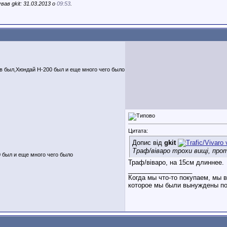
ав gkit: 31.03.2013 о
09:53
.
в был,Хюндай Н-200 был и еще много чего было
Цитата:
Допис від
gkit
Траф/віваро трохи вищі, проте
 был и еще много чего было
Траф/віваро, на 15см длиннее.
__________________
Когда мы что-то покупаем, мы 
которое мы были вынуждены пот