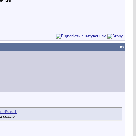
остью!
#
8
на новый