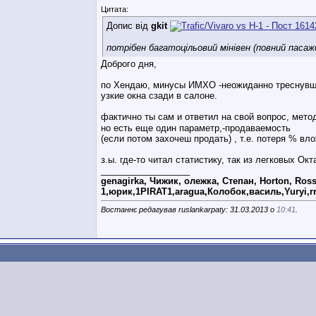
Цитата:
Допис від
gkit
потрібен багатоцільовий мінівен (повний пасаж
Доброго дня,
по Хендаю, минусы ИМХО -неожиданно треснувши
узкие окна сзади в салоне.
фактично ты сам и ответил на свой вопрос, мет
но есть еще один параметр,-продаваемость
(если потом захочеш продать) , т.е. потеря % вло
з.ы. где-то читал статистику, так из легковых О
__________________
genagirka, Чижик, олежка, Степан, Horton, Ross
1,юрик,1PIRAT1,aragua,Колобок,василь,Yuryi,r
Востаннє редагував ruslankarpaty: 31.03.2013 о
10:41
.