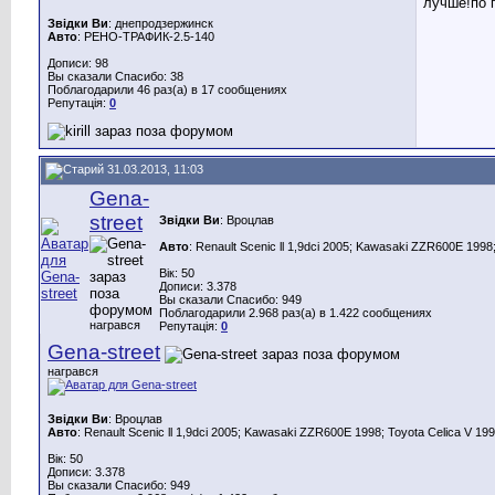
лучше!по 
Звідки Ви
: днепродзержинск
Авто
: РЕНО-ТРАФИК-2.5-140
Дописи: 98
Вы сказали Спасибо: 38
Поблагодарили 46 раз(а) в 17 сообщениях
Репутація:
0
31.03.2013, 11:03
Gena-
street
Звідки Ви
: Вроцлав
Авто
: Renault Scenic ll 1,9dci 2005; Kawasaki ZZR600E 1998;
Вік: 50
Дописи: 3.378
Вы сказали Спасибо: 949
Поблагодарили 2.968 раз(а) в 1.422 сообщениях
награвся
Репутація:
0
Gena-street
награвся
Звідки Ви
: Вроцлав
Авто
: Renault Scenic ll 1,9dci 2005; Kawasaki ZZR600E 1998; Toyota Celica V 199
Вік: 50
Дописи: 3.378
Вы сказали Спасибо: 949