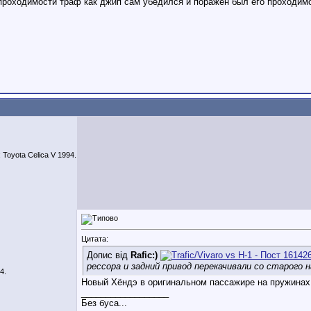
проходимости траф как джип сам убедился и поражён был его проходим
 Toyota Celica V 1994.
Цитата:
Допис від
Rafic:)
рессора и задний привод перекачивали со старого 
4.
Новый Хёндэ в оригинальном пассажире на пружинах
__________________
Без буса...