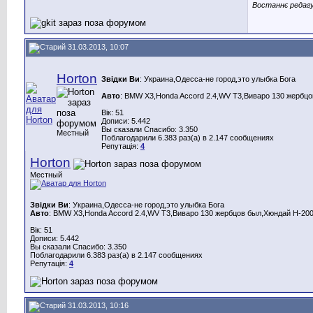
Востаннє редагув
31.03.2013, 10:07
Horton
Звідки Ви
: Украина,Одесса-не город,это улыбка Бога
Авто
: BMW X3,Honda Aссord 2.4,WV T3,Виваро 130 жербцо
Вік: 51
Дописи: 5.442
Вы сказали Спасибо: 3.350
Местный
Поблагодарили 6.383 раз(а) в 2.147 сообщениях
Репутація:
4
Horton
Местный
Звідки Ви
: Украина,Одесса-не город,это улыбка Бога
Авто
: BMW X3,Honda Aссord 2.4,WV T3,Виваро 130 жербцов был,Хюндай Н-200
Вік: 51
Дописи: 5.442
Вы сказали Спасибо: 3.350
Поблагодарили 6.383 раз(а) в 2.147 сообщениях
Репутація:
4
31.03.2013, 10:16