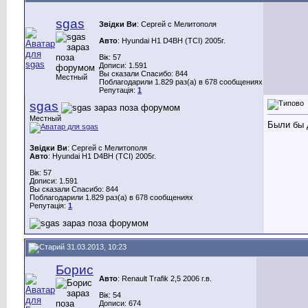
sgas
Звідки Ви
: Сергей с Мелитополя
Авто
: Hyundai H1 D4BH (TCI) 2005г.
Вік: 57
Дописи: 1.591
Вы сказали Спасибо: 844
Местный
Поблагодарили 1.829 раз(а) в 678 сообщениях
Репутація:
1
sgas
Местный
Были бы д
Звідки Ви
: Сергей с Мелитополя
Авто
: Hyundai H1 D4BH (TCI) 2005г.
Вік: 57
Дописи: 1.591
Вы сказали Спасибо: 844
Поблагодарили 1.829 раз(а) в 678 сообщениях
Репутація:
1
31.03.2013, 10:23
Борис
Авто
: Renault Trafik 2,5 2006 г.в.
Вік: 54
Дописи: 674