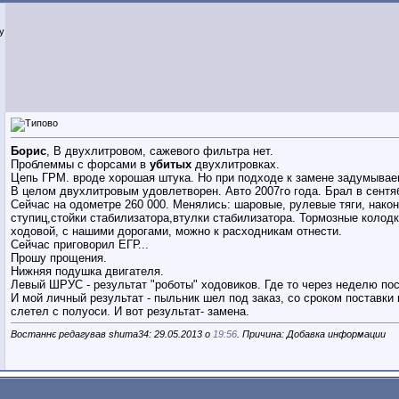
iy
Борис
, В двухлитровом, сажевого фильтра нет.
Проблеммы с форсами в
убитых
двухлитровках.
Цепь ГРМ. вроде хорошая штука. Но при подходе к замене задумываеш
В целом двухлитровым удовлетворен. Авто 2007го года. Брал в сентяб
Сейчас на одометре 260 000. Менялись: шаровые, рулевые тяги, након
ступиц,стойки стабилизатора,втулки стабилизатора. Тормозные колодки
ходовой, с нашими дорогами, можно к расходникам отнести.
Сейчас приговорил ЕГР...
Прошу прощения.
Нижняя подушка двигателя.
Левый ШРУС - результат "роботы" ходовиков. Где то через неделю п
И мой личный результат - пыльник шел под заказ, со сроком поставки
слетел с полуоси. И вот результат- замена.
Востаннє редагував shuma34: 29.05.2013 о
19:56
. Причина: Добавка информации