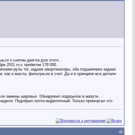
ься о снятии двигла для этого.
ре 2011 го.с пробегом 178 000.
ечники руль тяг, задние амортизаторы, оба подшипника задних
, как и масла, фильтра,не в счет. Да и в принципе все детали
осле замены шаровых. Обнаружил подкрылок в мазуте.
 неделя. Подобрал почти индентичный. Только проморгал что
#
7