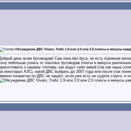
Обсуждение ДВС Vivaro, Trafic 1.9 или 2.0 или 2.5 плюсы и минусы кажд
Добрый день всем бусоводам! Сам пока без буса, но есть огромное желан
хочу побольше узнать от опытных бусоводав плюсы и минусы различных
прихотливить к нашему топливу, как ведут себя зимой (так как наша сол
на некоторых АЗС), какой ДВС выбрать до 2007 года или после (так поня
имеено конкретно по ДВС не нащёл, если уже есть не судите строго, я н