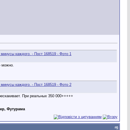
о можно.
ерескакивает. При реальных 350 000+++++
дер, Футурама
#
6