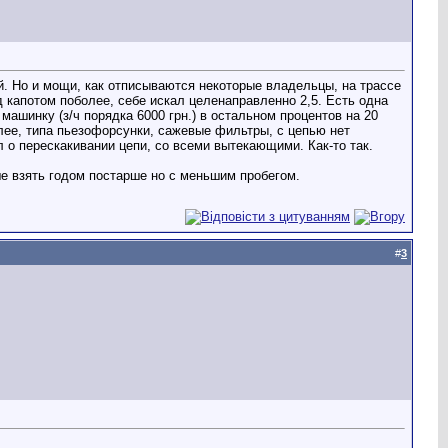
й. Но и мощи, как отписываются некоторые владельцы, на трассе
од капотом поболее, себе искал целенаправленно 2,5. Есть одна
машинку (з/ч порядка 6000 грн.) в остальном процентов на 20
более, типа пьезофорсунки, сажевые фильтры, с цепью нет
 о перескакивании цепи, со всеми вытекающими. Как-то так.
е взять годом постарше но с меньшим пробегом.
#
3