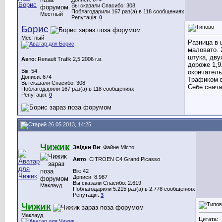
Вы сказали Спасибо: 308
Поблагодарили 167 раз(а) в 118 сообщениях
Местный
Репутація:
0
Борис
Местный
Разница в 
маловато. 
штука, дву
Авто
: Renault Trafik 2,5 2006 г.в.
дороже 1,9
Вік: 54
окончатель
Дописи: 674
Трафиком в
Вы сказали Спасибо: 308
Себе снача
Поблагодарили 167 раз(а) в 118 сообщениях
Репутація:
0
26.05.2013, 14:25
Чижик
Звідки Ви
: Файне Місто
Авто
: CITROEN C4 Grand Picasso
Вік: 42
Дописи: 8.987
Вы сказали Спасибо: 2.619
Маклауд
Поблагодарили 5.215 раз(а) в 2.778 сообщениях
Репутація:
3
Чижик
Маклауд
Цитата: