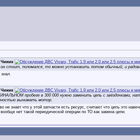
д
Чижик
и он стоит, поломался, то можно установить потом обычный, и радов
 знал.
д
Чижик
ИНАЛЬНОМ пробеге в 300 000 нужно заменить цепь с звёздочками, на
лностью вынимать мотор.
о не знает что у этой запчасти есть ресурс, считают что цепь это наве
 вообще нет такой периодической оперции по ТО как замена цепи.