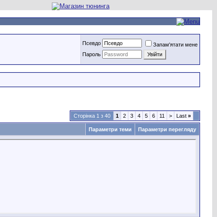
Псевдо
Запам'ятати мене
Пароль
Сторінка 1 з 40
1
2
3
4
5
6
11
>
Last
»
Параметри теми
Параметри перегляду