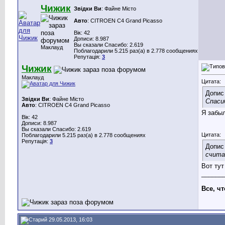
Чижик
Звідки Ви
: Файне Місто
Авто
: CITROEN C4 Grand Picasso
Вік: 42
Дописи: 8.987
Вы сказали Спасибо: 2.619
Маклауд
Поблагодарили 5.215 раз(а) в 2.778 сообщениях
Репутація:
3
Чижик
Маклауд
Цитата:
Допис
Звідки Ви
: Файне Місто
Спасиб
Авто
: CITROEN C4 Grand Picasso
Я забыл
Вік: 42
Дописи: 8.987
Вы сказали Спасибо: 2.619
Цитата:
Поблагодарили 5.215 раз(а) в 2.778 сообщениях
Репутація:
3
Допис
счита
Вот тут
______
Все, ч
29.05.2013, 16:03