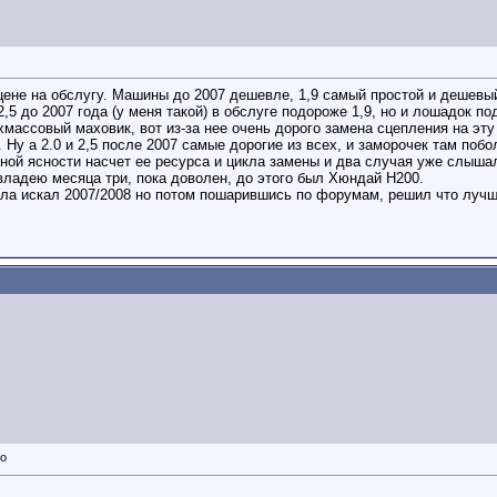
цене на обслугу. Машины до 2007 дешевле, 1,9 самый простой и дешевы
2,5 до 2007 года (у меня такой) в обслуге подороже 1,9, но и лошадок п
хмассовый маховик, вот из-за нее очень дорого замена сцепления на эту 
. Ну а 2.0 и 2,5 после 2007 самые дорогие из всех, и заморочек там по
ной ясности насчет ее ресурса и цикла замены и два случая уже слышал
ладею месяца три, пока доволен, до этого был Хюндай Н200.
ла искал 2007/2008 но потом пошарившись по форумам, решил что лучш