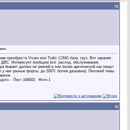
#
1
ого.
ие преобрести Vivaro или Trafic LONG база, груз. Вот заранее
 ДВС. Интересует вообщем всё: расход, обслуживание,
яра бывает далеко не зимней и тем более арктической как пишут
л у них разные форсы, до 2007г. более дешовые). Похожей темы
овичок
#
2