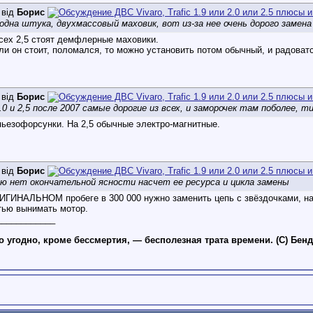
 від
Борис
одна штука, двухмассовый маховик, вот из-за нее очень дорого замена 
сех 2,5 стоят демфлерные маховики.
ли он стоит, поломался, то можно установить потом обычный, и радоват
 від
Борис
.0 и 2,5 после 2007 самые дорогие из всех, и заморочек там поболее, т
пьезофорсунки. На 2,5 обычные электро-магнитные.
 від
Борис
ью нет окончательной ясности насчет ее ресурса и цикла замены
ИГИНАЛЬНОМ пробеге в 300 000 нужно заменить цепь с звёздочками, на
тью вынимать мотор.
____________
то угодно, кроме бессмертия, — бесполезная трата времени. (С) Бен