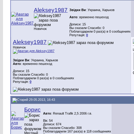
Aleksey1987
Звідки Ви
: Украина, Харьков
Авто
: временно пешеход
Дописи: 15
Вы сказали Спасибо: 0
Новичок
Поблагодарили 0 раз(а) в 0 сообщениях
Репутація:
0
Aleksey1987
Новичок
Звідки Ви
: Украина, Харьков
Авто
: временно пешеход
Дописи: 15
Вы сказали Спасибо: 0
Поблагодарили 0 раз(а) в 0 сообщениях
Репутація:
0
29.05.2013, 16:43
Борис
Авто
: Renault Trafik 2,5 2006 г.в.
Вік: 54
Дописи: 674
Вы сказали Спасибо: 308
Поблагодарили 167 раз(а) в 118 сообщениях
Местный