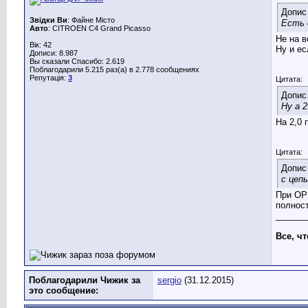
Допис
Звідки Ви
: Файне Місто
Есть 
Авто
: CITROEN C4 Grand Picasso
Не на в
Вік: 42
Ну и ес
Дописи: 8.987
Вы сказали Спасибо: 2.619
Поблагодарили 5.215 раз(а) в 2.778 сообщениях
Репутація:
3
Цитата:
Допис
Ну а 2
На 2,0 
Цитата:
Допис
с цеп
При ОР
полнос
______
Все, ч
Поблагодарили Чижик за
sergio
(31.12.2015)
это сообщение: