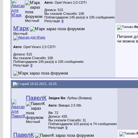
Авто
: Opel Vivaro 2,0 CDTI
Дописи: 515
Вы сказали Спасибо: 106
Поблагодарили 145 раз(а) в 105 сообщениях
Местный
Репутація:
0
М'арк
R
Местный
Питання дл
чи можна в
Авто
: Opel Vivaro 2,0 CDTI
Дописи: 515
Вы сказали Спасибо: 106
Поблагодарили 145 раз(а) в 105 сообщениях
Репутація:
0
19.02.2021, 19:25
ПавелК
Звідки Ви
: Лубны (Боярка)
Авто
: Виваро 2.5 09г.
Вік: 72
Дописи: 435
Вы сказали Спасибо: 11
Местный
Поблагодарили 103 раз(а) в 74 сообщениях
Репутація:
0
ПавелК