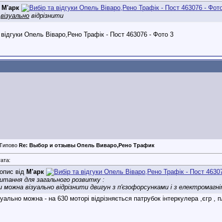
д
М'арк
а
візуально
відрізнити
Re: Выбор и отзывы Опель Виваро,Рено Трафик
ата:
опис від
М'арк
итання для загального розвитку :
и можна візуально відрізнити двигун з п'єзофорсунками і з електромагн
зуально можна - на 630 моторі відрізняється патрубок інтеркулера ,єгр , 