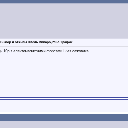
 Выбор и отзывы Опель Виваро,Рено Трафик
ць 10р з електомагнитними форсами і без сажовика