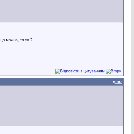
що можна, то як ?
#
3287