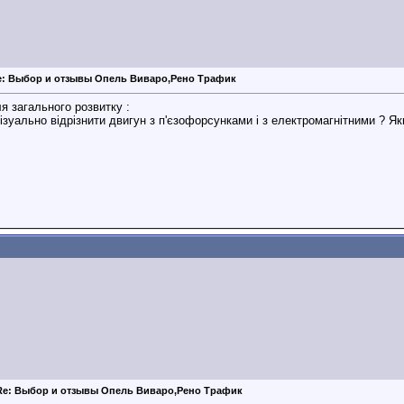
e: Выбор и отзывы Опель Виваро,Рено Трафик
я загального розвитку :
ізуально відрізнити двигун з п'єзофорсунками і з електромагнітними ? Як
Re: Выбор и отзывы Опель Виваро,Рено Трафик