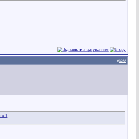
#
3288