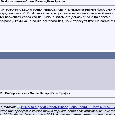
: Выбор и отзывы Опель Виваро,Рено Трафик
интересует с какого точно периода пошли электромагнитные форсунки н
о другим что с 2012. А также интересует на всех ли таких автомобиля
ых вариантах евро4 его не было, а затем его добавили уже на евро5?
езофорсунками как я понял сажевого нет, но интересует именно вариант
Re: Выбор и отзывы Опель Виваро,Рено Трафик
ід
avtovoz
ите интересует с какого точно периода пошли электромагнитные фор
ы 2010года, по другим что с 2012. А также интересует на всех ли 