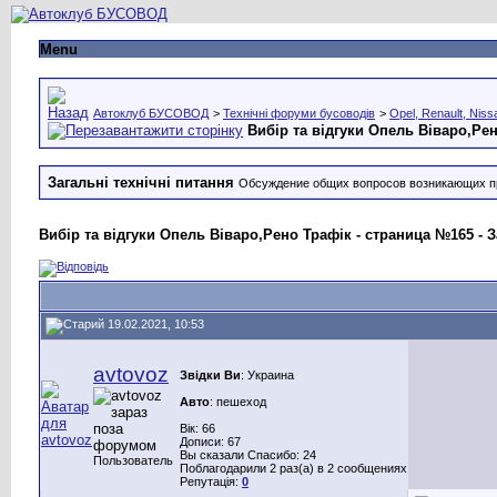
Menu
Автоклуб БУСОВОД
>
Технічні форуми бусоводів
>
Opel, Renault, Niss
Вибір та відгуки Опель Віваро,Ре
Загальні технічні питання
Обсуждение общих вопросов возникающих п
Вибір та відгуки Опель Віваро,Рено Трафік - страница №165 - З
19.02.2021, 10:53
avtovoz
Звідки Ви
: Украина
Авто
: пешеход
Вік: 66
Дописи: 67
Вы сказали Спасибо: 24
Пользователь
Поблагодарили 2 раз(а) в 2 сообщениях
Репутація:
0