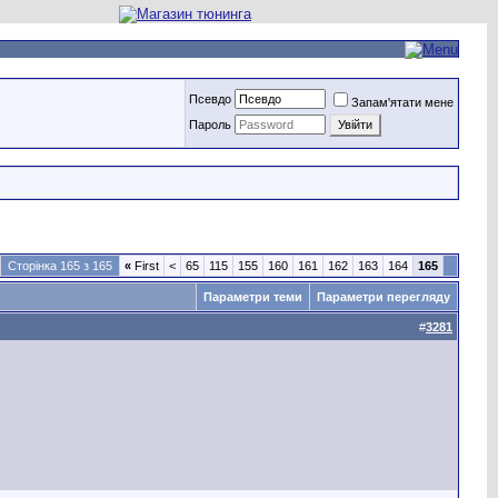
Псевдо
Запам'ятати мене
Пароль
Сторінка 165 з 165
«
First
<
65
115
155
160
161
162
163
164
165
Параметри теми
Параметри перегляду
#
3281