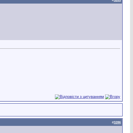
#
3286