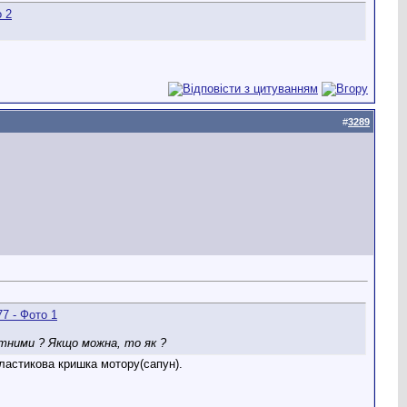
#
3289
ітними ? Якщо можна, то як ?
пластикова кришка мотору(сапун).