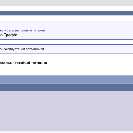
an
>
Загальні технічні питання
но Трафік
ри эксплуатации автомобиля
агальні технічні питання