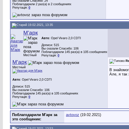
Вы сказали Спасибо: 24
Поблагодарили 2 раз(а) в 2 сообщениях
Репутація:
0
19.02.2021, 13:35
М'арк
Авто
: Opel Vivaro 2,0 CDTI
Дописи: 515
Вы сказали Спасибо: 106
Поблагодарили 145 раз(а) в 105 сообщениях
Местный
Репутація:
0
М'арк
R
Местный
В знайомог
Але, я так
Авто
: Opel Vivaro 2,0 CDTI
Дописи: 515
Вы сказали Спасибо: 106
Поблагодарили 145 раз(а) в 105 сообщениях
Репутація:
0
Поблагодарили М'арк за
avtovoz
(19.02.2021)
это сообщение:
19.02.2021, 13:53