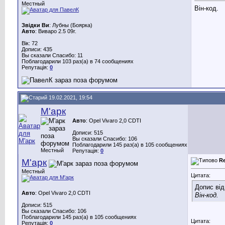
Местный
Він-код.
Звідки Ви
: Лубны (Боярка)
Авто
: Виваро 2.5 09г.
Вік: 72
Дописи: 435
Вы сказали Спасибо: 11
Поблагодарили 103 раз(а) в 74 сообщениях
Репутація:
0
19.02.2021, 19:54
М'арк
Авто
: Opel Vivaro 2,0 CDTI
Дописи: 515
Вы сказали Спасибо: 106
Поблагодарили 145 раз(а) в 105 сообщениях
Местный
Репутація:
0
М'арк
R
Местный
Цитата:
Допис ві
Авто
: Opel Vivaro 2,0 CDTI
Він-код.
Дописи: 515
Вы сказали Спасибо: 106
Поблагодарили 145 раз(а) в 105 сообщениях
Цитата:
Репутація:
0