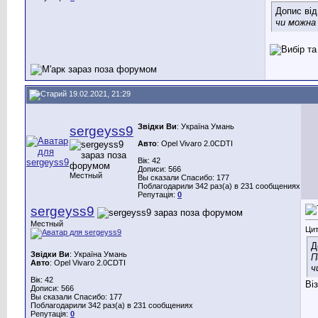
Допис ві
чи можн
19.02.2021, 21:29
Звідки Ви
: Україна Умань
sergeyss9
Авто
: Opel Vivaro 2.0CDTI
Вік: 42
Дописи: 566
Местный
Вы сказали Спасибо: 177
Поблагодарили 342 раз(а) в 231 сообщениях
Репутація:
0
sergeyss9
Местный
Цит
Д
Звідки Ви
: Україна Умань
П
Авто
: Opel Vivaro 2.0CDTI
ч
Вік: 42
Ві
Дописи: 566
Вы сказали Спасибо: 177
Поблагодарили 342 раз(а) в 231 сообщениях
Репутація:
0