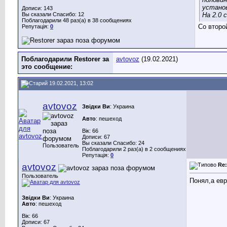
установ
Дописи: 143
Вы сказали Спасибо: 12
На 2.0 
Поблагодарили 48 раз(а) в 38 сообщениях
Со второ
Репутація:
0
Поблагодарили Restorer за
avtovoz
(19.02.2021)
это сообщение:
19.02.2021, 13:02
avtovoz
Звідки Ви
: Украина
Авто
: пешеход
Вік: 66
Дописи: 67
Вы сказали Спасибо: 24
Пользователь
Поблагодарили 2 раз(а) в 2 сообщениях
Репутація:
0
avtovoz
Re
Пользователь
Понял,а евр
Звідки Ви
: Украина
Авто
: пешеход
Вік: 66
Дописи: 67