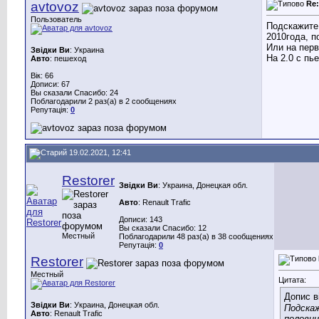
avtovoz
Re
Пользователь
Подскажите 
2010года, п
Или на перв
Звідки Ви
: Украина
На 2.0 с пь
Авто
: пешеход
Вік: 66
Дописи: 67
Вы сказали Спасибо: 24
Поблагодарили 2 раз(а) в 2 сообщениях
Репутація:
0
19.02.2021, 12:41
Restorer
Звідки Ви
: Украина, Донецкая обл.
Авто
: Renault Trafic
Дописи: 143
Вы сказали Спасибо: 12
Местный
Поблагодарили 48 раз(а) в 38 сообщениях
Репутація:
0
Restorer
Местный
Цитата:
Допис в
Звідки Ви
: Украина, Донецкая обл.
Подскаж
Авто
: Renault Trafic
половин