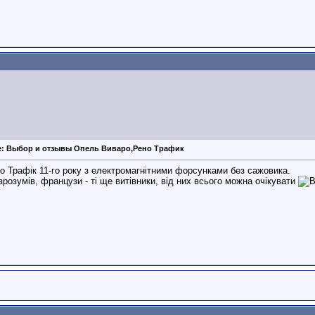
e: Выбор и отзывы Опель Виваро,Рено Трафик
о Трафік 11-го року з електромагнітними форсунками без сажовика.
 зрозумів, французи - ті ще витівники, від них всього можна очікувати