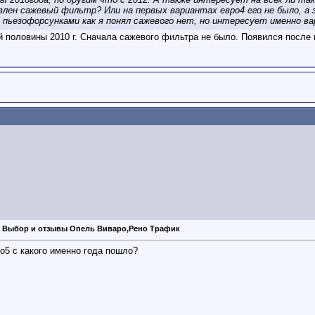
лен сажевый фильтр? Или на первых вариантах евро4 его не было, а з
с пьезофорсунками как я понял сажевого нет, но интересует именно 
й половины 2010 г. Сначала сажевого фильтра не было. Появился после 
: Выбор и отзывы Опель Виваро,Рено Трафик
о5 с какого именно года пошло?