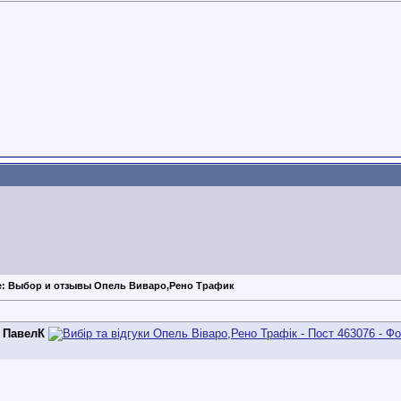
e: Выбор и отзывы Опель Виваро,Рено Трафик
д
ПавелК