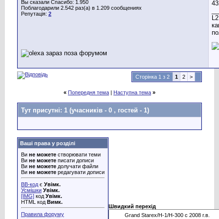
Вы сказали Спасибо: 1.950
Поблагодарили 2.542 раз(а) в 1.209 сообщениях
__
Репутація:
2
L2
ка
по
Сторінка 1 з 2
1
2
>
«
Попередня тема
|
Наступна тема
»
Тут присутні: 1
(учасників - 0 , гостей - 1)
Ваші права у розділі
Ви
не можете
створювати теми
Ви
не можете
писати дописи
Ви
не можете
долучати файли
Ви
не можете
редагувати дописи
BB-код
є
Увімк.
Усмішки
Увімк.
[IMG]
код
Увімк.
HTML код
Вимк.
Швидкий перехід
Правила форуму