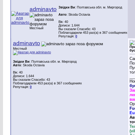
Звідки Ви
: Полтавська обл. м. Миргород
adminavto
Авто
: Skoda Octavia
Вік: 40
Дописи: 1.644
Местный
Вы сказали Спасибо: 43
Поблагодарили 453 раз(а) в 367 сообщениях
Репутація:
0
adminavto
Пр
Местный
бу
Са
Звідки Ви
: Полтавська обл. м. Миргород
По
Авто
: Skoda Octavia
Пу
то
Вік: 40
Дописи: 1.644
__
Вы сказали Спасибо: 43
Но
Поблагодарили 453 раз(а) в 367 сообщениях
бу
Репутація:
0
За
ле
ва
Ор
Fu
Eu
Ав
то
Те
(v