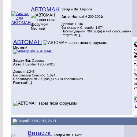
АВТОМАН
Звідки Ви
: Одесса
Авто
: Huyndai H 200-2001г
Дописи: 1.246
Вы сказали Спасибо: 1.074
Местный
Поблагодарили 799 раз(а) в 474 сообщениях
Репутація:
1
АВТОМАН
П
Местный
ю
б
H
Звідки Ви
: Одесса
Авто
: Huyndai H 200-2001г
П
к
Дописи: 1.246
п
Вы сказали Спасибо: 1.074
с
Поблагодарили 799 раз(а) в 474 сообщениях
Репутація:
1
р
х
27.04.2018, 23:41
Витасик.
Звідки Ви
: г. Киев