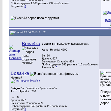
Вы сказали Спасибо: 845
Поблагодарили 1.068 раз(а) в 434 сообщениях
Репутація:
0
27.04.2018, 11:32
Вова4ка
Звідки Ви
: Белозёрск Донецкая обл.
Авто
: Hyundai H200
Вік: 50
Дописи: 627
Вы сказали Спасибо: 469
Местный
Поблагодарили 542 раз(а) в 415 сообщениях
Репутація:
0
Вова4ка
Приним
Местный
юного
бусово
Hyundai
Звідки Ви
: Белозёрск Донецкая обл.
Авто
: Hyundai H200
Поздр
с поку
Вік: 50
Ровны
Дописи: 627
дорог.
Вы сказали Спасибо: 469
Поблагодарили 542 раз(а) в 415 сообщениях
Репутація:
0