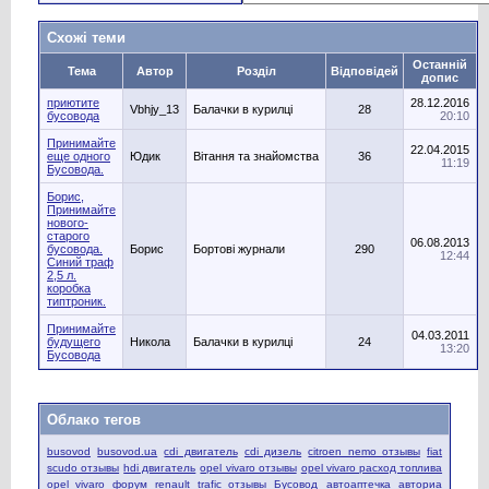
Схожі теми
Останній
Тема
Автор
Розділ
Відповідей
допис
приютите
28.12.2016
Vbhjy_13
Балачки в курилці
28
бусовода
20:10
Принимайте
22.04.2015
еще одного
Юдик
Вітання та знайомства
36
11:19
Бусовода.
Борис,
Принимайте
нового-
старого
06.08.2013
бусовода.
Борис
Бортові журнали
290
12:44
Синий траф
2,5 л.
коробка
типтроник.
Принимайте
04.03.2011
будущего
Никола
Балачки в курилці
24
13:20
Бусовода
Облако тегов
busovod
busovod.ua
cdi двигатель
cdi дизель
citroen nemo отзывы
fiat
scudo отзывы
hdi двигатель
opel vivaro отзывы
opel vivaro расход топлива
opel vivaro форум
renault trafic отзывы
Бусовод
автоаптечка
авториа