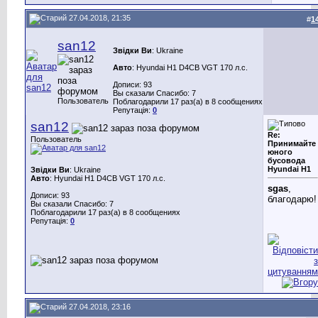
27.04.2018, 21:35
#
1
san12
Звідки Ви
: Ukraine
Авто
: Hyundai H1 D4CB VGT 170 л.с.
Дописи: 93
Вы сказали Спасибо: 7
Пользователь
Поблагодарили 17 раз(а) в 8 сообщениях
Репутація:
0
san12
Re:
Пользователь
Принимайте
юного
бусовода
Hyundai H1
Звідки Ви
: Ukraine
Авто
: Hyundai H1 D4CB VGT 170 л.с.
sgas
,
Дописи: 93
благодарю!
Вы сказали Спасибо: 7
Поблагодарили 17 раз(а) в 8 сообщениях
Репутація:
0
27.04.2018, 23:16