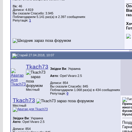
__
Оп
Вік: 46
Дописи: 4.819
Вів
Вы сказали Спасибо: 3.945
газ
Поблагодарили 5.141 раз(а) в 2.397 сообщениях
Репутація:
1
Хо
Го
27.04.2018, 10:07
Tkach73
Звідки Ви
: Украина
Авто
: Opel Vivaro 2.5
Дописи: 854
Вы сказали Спасибо: 845
Местный
Поблагодарили 1.068 раз(а) в 434 сообщениях
Репутація:
0
Tkach73
Прин
Местный
юног
бусо
Hyund
Звідки Ви
: Украина
Авто
: Opel Vivaro 2.5
Позд
Гарн
Дописи: 854
цяцьк