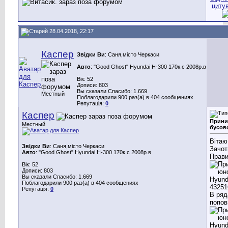
28.04.2018, 22:17
Каспер
Звідки Ви
: Саня,місто Черкаси
Авто
: "Good Ghost" Hyundai H-300 170к.с 2008р.в
Вік: 52
Дописи: 803
Вы сказали Спасибо: 1.669
Местный
Поблагодарили 900 раз(а) в 404 сообщениях
Репутація:
0
Каспер
Прини
Местный
бусов
Вітаю
Звідки Ви
: Саня,місто Черкаси
Зачот
Авто
: "Good Ghost" Hyundai H-300 170к.с 2008р.в
Прави
Вік: 52
Дописи: 803
Вы сказали Спасибо: 1.669
Поблагодарили 900 раз(а) в 404 сообщениях
Репутація:
0
В ряд
попов