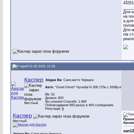
_____
Для к
на по
а для
полов
Для м
пів с
реаліс
01.05.2018, 21:09
Каспер
Звідки Ви
: Саня,місто Черкаси
Авто
: "Good Ghost" Hyundai H-300 170к.с 2008р.в
Вік: 52
Дописи: 803
Вы сказали Спасибо: 1.669
Местный
Поблагодарили 900 раз(а) в 404 сообщениях
Репутація:
0
Каспер
Прини
Местный
бусов
san12
Звідки Ви
: Саня,місто Черкаси