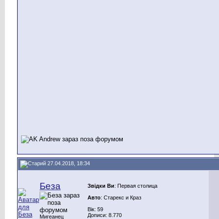
27.04.2018, 18:34
Беза
Звідки Ви
: Первая столица
Авто
: Старекс и Краз
Вік: 59
Дописи: 8.770
Мигеанец