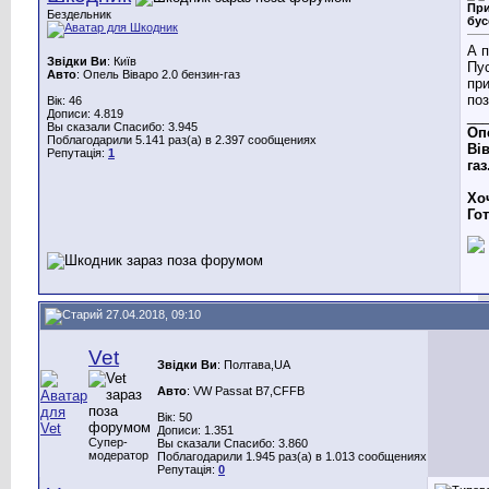
При
Бездельник
бус
А 
Звідки Ви
: Київ
Пус
Авто
: Опель Віваро 2.0 бензин-газ
при
поз
Вік: 46
Дописи: 4.819
__
Вы сказали Спасибо: 3.945
Оп
Поблагодарили 5.141 раз(а) в 2.397 сообщениях
Вів
Репутація:
1
газ
Хо
Го
27.04.2018, 09:10
Vet
Звідки Ви
: Полтава,UA
Авто
: VW Passat B7,CFFB
Вік: 50
Дописи: 1.351
Супер-
Вы сказали Спасибо: 3.860
модератор
Поблагодарили 1.945 раз(а) в 1.013 сообщениях
Репутація:
0