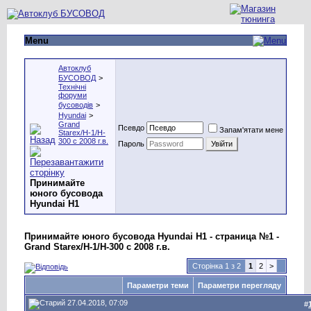
Menu
Автоклуб
БУСОВОД
>
Технічні
форуми
бусоводів
>
Hyundai
>
Grand
Псевдо
Запам'ятати мене
Starex/H-1/H-
300 с 2008 г.в.
Пароль
Принимайте
юного бусовода
Hyundai H1
Принимайте юного бусовода Hyundai H1 - страница №1 -
Grand Starex/H-1/H-300 с 2008 г.в.
Сторінка 1 з 2
1
2
>
Параметри теми
Параметри перегляду
27.04.2018, 07:09
#