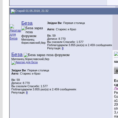
01.05.2018, 21:32
Беза
Звідки Ви
: Первая столица
Авто
: Старекс и Краз
Вік: 59
Дописи: 8.770
Мигеанец
Вы сказали Спасибо: 1.577
бориславский,бер
Поблагодарили 3.855 раз(а) в 2.459 сообщениях
Репутація:
0
Беза
Мигеанец бориславский,бер
sa
__
Звідки Ви
: Первая столица
Авто
: Старекс и Краз
Вік: 59
Ес
Дописи: 8.770
сд
Вы сказали Спасибо: 1.577
Лю
Поблагодарили 3.855 раз(а) в 2.459 сообщениях
Ре
Репутація:
0
G
a1
20
st
3,
rr