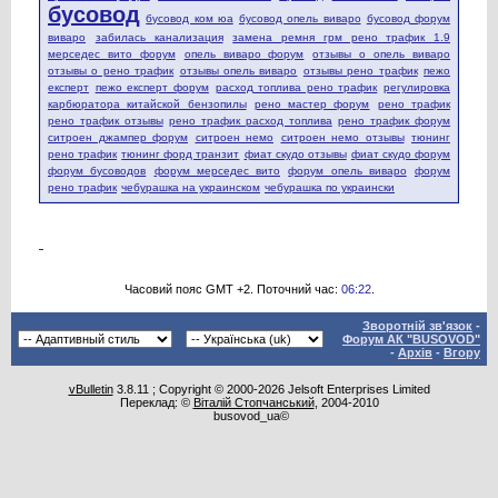
бусовод
бусовод ком юа
бусовод опель виваро
бусовод форум
виваро
забилась канализация
замена ремня грм рено трафик 1.9
мерседес вито форум
опель виваро форум
отзывы о опель виваро
отзывы о рено трафик
отзывы опель виваро
отзывы рено трафик
пежо
експерт
пежо експерт форум
расход топлива рено трафик
регулировка
карбюратора китайской бензопилы
рено мастер форум
рено трафик
рено трафик отзывы
рено трафик расход топлива
рено трафик форум
ситроен джампер форум
ситроен немо
ситроен немо отзывы
тюнинг
рено трафик
тюнинг форд транзит
фиат скудо отзывы
фиат скудо форум
форум бусоводов
форум мерседес вито
форум опель виваро
форум
рено трафик
чебурашка на украинском
чебурашка по украински
Часовий пояс GMT +2. Поточний час:
06:22
.
Зворотній зв'язок
-
Форум АК "BUSOVOD"
-
Архів
-
Вгору
vBulletin
3.8.11 ; Copyright © 2000-2026 Jelsoft Enterprises Limited
Переклад: ©
Віталій Стопчанський
, 2004-2010
busovod_ua©