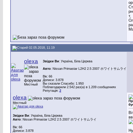
ор
Ст
рн
т,
Ол
ра
Ма
02.05.2018, 11:19
olexa
Звідки Ви
: Україна, Біла Церква
Авто
: Nissan Primastar L2H2 2.5 2007 ホワイトサムライ
Вік: 66
Дописи: 3.878
Вы сказали Спасибо: 1.950
Местный
Поблагодарили 2.542 раз(а) в 1.209 сообщениях
Репутація:
2
olexa
Пр
Местный
бу
Ві
Звідки Ви
: Україна, Біла Церква
вв
Авто
: Nissan Primastar L2H2 2.5 2007 ホワイトサムライ
Вік: 66
Дописи: 3.878