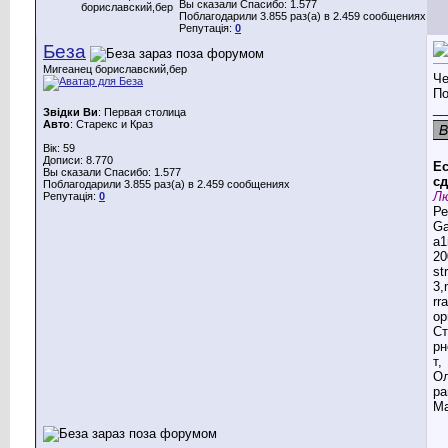
Вы сказали Спасибо: 1.577
бориславский,бер
Поблагодарили 3.855 раз(а) в 2.459 сообщениях
Репутація:
0
Беза
Мигеанец бориславский,бер
Че
По
__
Звідки Ви
: Первая столица
Авто
: Старекс и Краз
Вік: 59
Дописи: 8.770
Ес
Вы сказали Спасибо: 1.577
сд
Поблагодарили 3.855 раз(а) в 2.459 сообщениях
Лю
Репутація:
0
Ре
G
a1
20
st
3,
rr
ор
Ст
рн
т,
Ол
ра
Ма