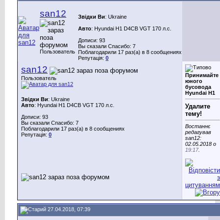
san12
Звідки Ви
: Ukraine
Авто
: Hyundai H1 D4CB VGT 170 л.с.
Дописи: 93
Вы сказали Спасибо: 7
Пользователь
Поблагодарили 17 раз(а) в 8 сообщениях
Репутація:
0
san12
Принимайте
Пользователь
юного
бусовода
Hyundai H1
Звідки Ви
: Ukraine
Авто
: Hyundai H1 D4CB VGT 170 л.с.
Удалите
тему!
Дописи: 93
Вы сказали Спасибо: 7
Востаннє
Поблагодарили 17 раз(а) в 8 сообщениях
редагував
Репутація:
0
san12:
02.05.2018 о
19:17
.
27.04.2018, 07:39