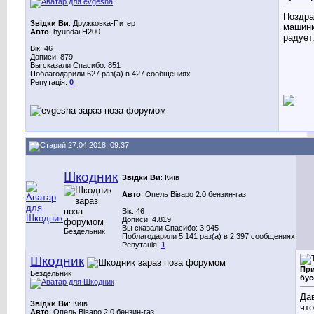
Поздра
Звідки Ви
: Дружковка-Питер
машинк
Авто
: hyundai H200
радует.
Вік: 46
Дописи: 879
Вы сказали Спасибо: 851
Поблагодарили 627 раз(а) в 427 сообщениях
Репутація:
0
27.04.2018, 09:37
Шкодник
Звідки Ви
: Київ
Авто
: Опель Віваро 2.0 бензин-газ
Вік: 46
Дописи: 4.819
Вы сказали Спасибо: 3.945
Бездельник
Поблагодарили 5.141 раз(а) в 2.397 сообщениях
Репутація:
1
Шкодник
При
Бездельник
бус
Да
Звідки Ви
: Київ
что
Авто
: Опель Віваро 2.0 бензин-газ