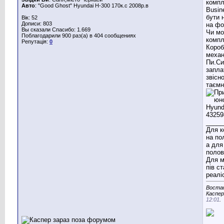
компл
Авто
: "Good Ghost" Hyundai H-300 170к.с 2008р.в
Busin
бути 
Вік: 52
Дописи: 803
на фо
Вы сказали Спасибо: 1.669
Чи мо
Поблагодарили 900 раз(а) в 404 сообщениях
компл
Репутація:
0
Короб
механ
Пи.Си
запла
звісн
таємн
_____
Для к
на по
а для
полов
Для м
пів с
реаліс
Востан
Каспер
12:01
.