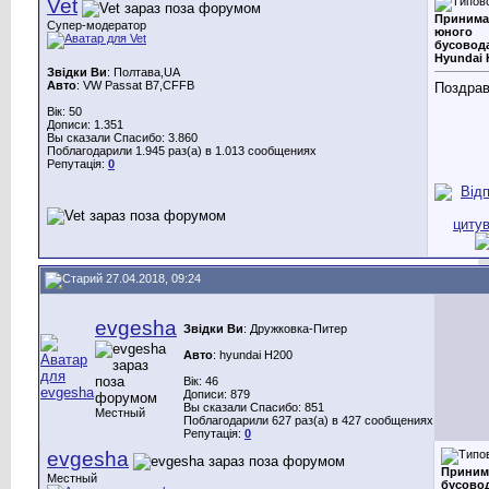
Vet
Принима
Супер-модератор
юного
бусовод
Hyundai 
Звідки Ви
: Полтава,UA
Авто
: VW Passat B7,CFFB
Поздрав
Вік: 50
Дописи: 1.351
Вы сказали Спасибо: 3.860
Поблагодарили 1.945 раз(а) в 1.013 сообщениях
Репутація:
0
27.04.2018, 09:24
evgesha
Звідки Ви
: Дружковка-Питер
Авто
: hyundai H200
Вік: 46
Дописи: 879
Вы сказали Спасибо: 851
Местный
Поблагодарили 627 раз(а) в 427 сообщениях
Репутація:
0
evgesha
Приним
Местный
бусовод