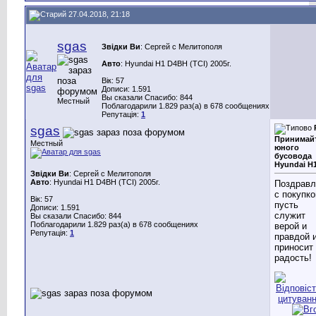
27.04.2018, 21:18
sgas
Звідки Ви
: Сергей с Мелитополя
Авто
: Hyundai H1 D4BH (TCI) 2005г.
Вік: 57
Дописи: 1.591
Вы сказали Спасибо: 844
Местный
Поблагодарили 1.829 раз(а) в 678 сообщениях
Репутація:
1
sgas
Принимай
Местный
юного
бусовода
Hyundai H
Звідки Ви
: Сергей с Мелитополя
Авто
: Hyundai H1 D4BH (TCI) 2005г.
Поздрав
с покупко
Вік: 57
пусть
Дописи: 1.591
служит
Вы сказали Спасибо: 844
Поблагодарили 1.829 раз(а) в 678 сообщениях
верой и
Репутація:
1
правдой 
приносит
радость!