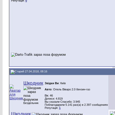
Репутація:
0
27.04.2018, 08:16
Шкодник
Звідки Ви
: Київ
Авто
: Опель Віваро 2.0 бензин-газ
Вік: 46
Дописи: 4.819
Вы сказали Спасибо: 3.945
Бездельник
Поблагодарили 5.141 раз(а) в 2.397 сообщениях
Репутація:
1
Шкодник