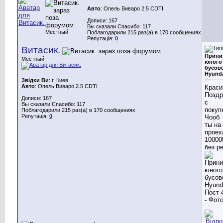
Авто
: Опель Виваро 2.5 CDTI
Дописи: 167
Вы сказали Спасибо: 117
Местный
Поблагодарили 215 раз(а) в 170 сообщениях
Репутація:
0
Витасик.
Прини
Местный
юного
бусов
Hyunda
Звідки Ви
: г. Киев
Авто
: Опель Виваро 2.5 CDTI
Краси
Позд
Дописи: 167
с
Вы сказали Спасибо: 117
покупк
Поблагодарили 215 раз(а) в 170 сообщениях
Репутація:
0
Чооб
ты на
проех
10000
без р