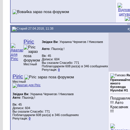
27.04.2018, 11:38
#
Piric
Звідки Ви
: Украина Чернигов / Николаев
Авто
: Пішохід !
Вік: 45
Дописи: 604
Вы сказали Спасибо: 771
Местный
Поблагодарили 608 раз(а) в 346 сообщениях
Репутація:
0
Piric
Re
Принимайте
Местный
юного
бусовода
Hyundai H1
Звідки Ви
: Украина Чернигов / Николаев
Авто
: Пішохід !
Поздравл
!!! Авто
Вік: 45
Красавчик
Дописи: 604
!!!
Вы сказали Спасибо: 771
Поблагодарили 608 раз(а) в 346 сообщениях
Репутація:
0