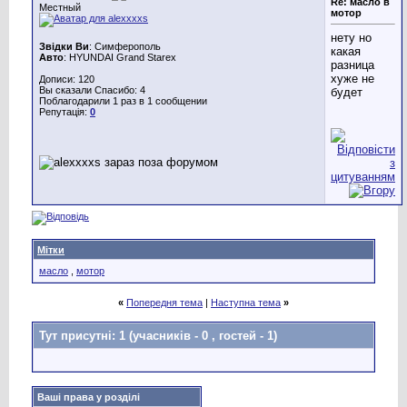
Re: масло в
Местный
мотор
нету но
Звідки Ви
: Симферополь
какая
Авто
: HYUNDAI Grand Starex
разница
хуже не
Дописи: 120
Вы сказали Спасибо: 4
будет
Поблагодарили 1 раз в 1 сообщении
Репутація:
0
Мітки
масло
,
мотор
«
Попередня тема
|
Наступна тема
»
Тут присутні: 1
(учасників - 0 , гостей - 1)
Ваші права у розділі