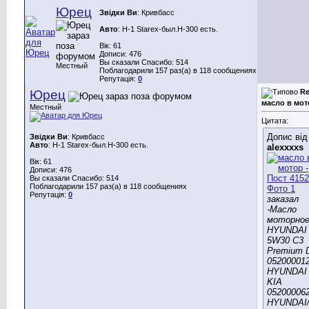
Юрец
Звідки Ви
: Кривбасс
Авто
: H-1 Starex-был.Н-300 есть.
Вік: 61
Дописи: 476
Вы сказали Спасибо: 514
Местный
Поблагодарили 157 раз(а) в 118 сообщениях
Репутація:
0
Юрец
Re
масло в мот
Местный
Цитата:
Допис від
Звідки Ви
: Кривбасс
Авто
: H-1 Starex-был.Н-300 есть.
alexxxxs
Вік: 61
Дописи: 476
Вы сказали Спасибо: 514
Поблагодарили 157 раз(а) в 118 сообщениях
Репутація:
0
заказал
-Масло
моторно
HYUNDAI
5W30 C3
Premium 
05200001
HYUNDAI 
KIA
05200006
HYUNDAI