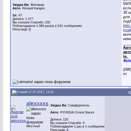
5W3
Звідки Ви
: Житомир
есл
Авто
: Renault Kangoo
30 
Вік: 47
для
Дописи: 1.477
под
Вы сказали Спасибо: 232
http
Поблагодарили 1.080 раз(а) в 541 сообщениях
Репутація:
0
mode
мот
нем
___
Авт
авт
ін.
4bib
(098
пт
17.07.2017, 11:02
#
alexxxxs
Звідки Ви
: Симферополь
Авто
: HYUNDAI Grand Starex
Дописи: 120
Вы сказали Спасибо: 4
Местный
Поблагодарили 1 раз в 1 сообщении
Репутація:
0