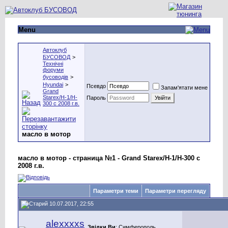
Menu
Автоклуб
БУСОВОД
>
Технічні
форуми
бусоводів
>
Hyundai
>
Псевдо
Запам'ятати мене
Grand
Starex/H-1/H-
Пароль
300 с 2008 г.в.
масло в мотор
масло в мотор - страница №1 - Grand Starex/H-1/H-300 с
2008 г.в.
Параметри теми
Параметри перегляду
10.07.2017, 22:55
alexxxxs
Звідки Ви
: Симферополь