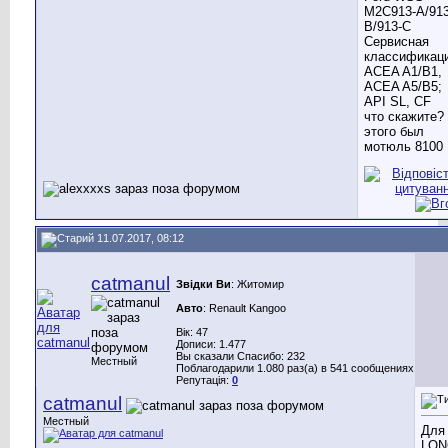
M2C913-A/913
B/913-C
Сервисная
классификаци
ACEA A1/B1,
ACEA A5/B5;
API SL, CF
что скажите?
этого был
мотюль 8100
11.07.2017, 08:12
catmanul
Звідки Ви
: Житомир
Авто
: Renault Kangoo
Вік: 47
Дописи: 1.477
Вы сказали Спасибо: 232
Местный
Поблагодарили 1.080 раз(а) в 541 сообщениях
Репутація:
0
catmanul
Местный
Для
LON