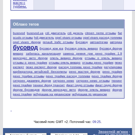
масло с
турбины.
Облако тегов
busovod
busovod.ua
cdi двигатель
cdi дизель
citroen nemo отзывы
fiat
scudo отзывы
hdi двигатель
opel vivaro отзывы
opel vivaro расход топлива
opel vivaro форум
renault trafic отзывы
Бусовод
автоаптечка
авториа
бусовод
бусовод ком юа
бусовод опель виваро
бусовод форум
виваро
забилась канализация
замена ремня грм рено трафик 1.9
мерседес вито форум
опель виваро форум
отзывы о опель виваро
отзывы о рено трафик
отзывы опель виваро
отзывы рено трафик
пежо
експерт
пежо експерт форум
расход топлива рено трафик
регулировка
карбюратора китайской бензопилы
рено мастер форум
рено трафик
рено трафик отзывы
рено трафик расход топлива
рено трафик форум
ситроен джампер форум
ситроен немо
ситроен немо отзывы
тюнинг
рено трафик
тюнинг форд транзит
фиат скудо отзывы
фиат скудо форум
форум бусоводов
форум мерседес вито
форум опель виваро
форум
рено трафик
чебурашка на украинском
чебурашка по украински
Часовий пояс GMT +2. Поточний час:
09:25
.
Зворотній зв'язок
-