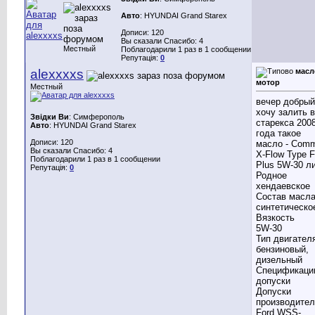
Авто
: HYUNDAI Grand Starex
Дописи: 120
Вы сказали Спасибо: 4
Местный
Поблагодарили 1 раз в 1 сообщении
Репутація:
0
alexxxxs
масл
мотор
Местный
вечер добрый
хочу залить в
Звідки Ви
: Симферополь
старекса 200
Авто
: HYUNDAI Grand Starex
года такое
Дописи: 120
масло - Com
Вы сказали Спасибо: 4
X-Flow Type F
Поблагодарили 1 раз в 1 сообщении
Plus 5W-30 л
Репутація:
0
Родное
хендаевское
Состав масл
синтетическо
Вязкость
5W-30
Тип двигател
бензиновый,
дизельный
Спецификаци
допуски
Допуски
производител
Ford WSS-