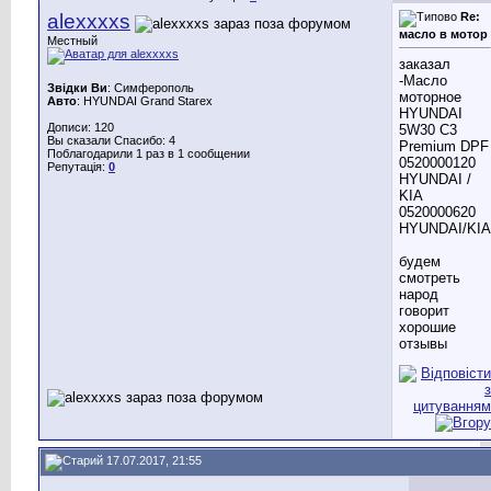
alexxxxs
Re:
масло в мотор
Местный
заказал
-Масло
Звідки Ви
: Симферополь
моторное
Авто
: HYUNDAI Grand Starex
HYUNDAI
Дописи: 120
5W30 C3
Вы сказали Спасибо: 4
Premium DPF
Поблагодарили 1 раз в 1 сообщении
0520000120
Репутація:
0
HYUNDAI /
KIA
0520000620
HYUNDAI/KIA
будем
смотреть
народ
говорит
хорошие
отзывы
17.07.2017, 21:55