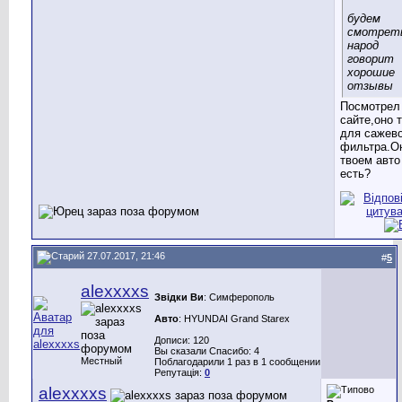
будем
смотрет
народ
говорит
хорошие
отзывы
Посмотрел
сайте,оно 
для сажев
фильтра.О
твоем авто
есть?
27.07.2017, 21:46
#
5
alexxxxs
Звідки Ви
: Симферополь
Авто
: HYUNDAI Grand Starex
Дописи: 120
Вы сказали Спасибо: 4
Местный
Поблагодарили 1 раз в 1 сообщении
Репутація:
0
alexxxxs