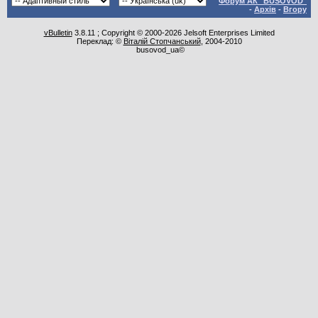
Форум АК "BUSOVOD"
-
Архів
-
Вгору
vBulletin
3.8.11 ; Copyright © 2000-2026 Jelsoft Enterprises Limited
Переклад: ©
Віталій Стопчанський
, 2004-2010
busovod_ua©