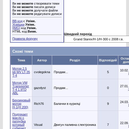
Ви
не можете
створювати теми
Ви
не можете
писати дописи
Ви
не можете
долучати файли
Ви
не можете
редагувати дописи
BB-код
є
Увімк.
Усмішки
Увімк.
[IMG]
код
Увімк.
HTML код
Вимк.
Швидкий перехід
Правила форуму
Схожі теми
Оста
Тема
Автор
Розділ
Відповідей
доп
Мотор 2.5
10.02
tdi WV LT-35
cvolegokna
Продам...
5
T-4
Мотор VW
Transporter
27.01
gazelyst
Продам...
0
T-4 1.9TD
ABL
Бензиновый
24.03
мотор
Rich76
Балачки в курилці
9
Н-1(Н 200)
Подтекает
масло с
патрубка
22.09
который
Visual
Двигун паливна єлектроника
7
собирает