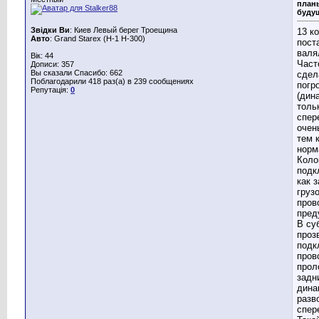
план
буду
Звідки Ви
: Киев Левый берег Троещина
13 к
Авто
: Grand Starex (H-1 H-300)
пост
валя
Вік: 44
Част
Дописи: 357
Вы сказали Спасибо: 662
сдел
Поблагодарили 418 раз(а) в 239 сообщениях
погр
Репутація:
0
(дин
толь
спер
очен
тем 
норм
Коло
подк
как 
груз
пров
пред
В су
проз
подк
пров
прол
задн
дина
разв
спер