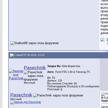
Тако
если
выхо
пров
втор
дина
прав
подк
пере
дина
07.05.2016, 13:23
Звідки Ви
: Київ-Бориспіль
Pasechnik
Авто
: Пуля F55 1.5tt & Тихоход T5
Вік: 53
Дописи: 120
Местный
Вы сказали Спасибо: 60
Поблагодарили 59 раз(а) в 29 сообщениях
Репутація:
0
Pasechnik
H-1 (
Местный
буду
Цитат