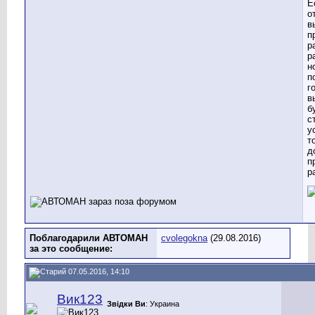
Е
о
в
п
р
р
н
п
г
в
б
с
у
т
д
п
р
Поблагодарили АВТОМАН
cvolegokna
(29.08.2016)
за это сообщение:
07.05.2016, 14:10
Вик123
Звідки Ви
: Украина