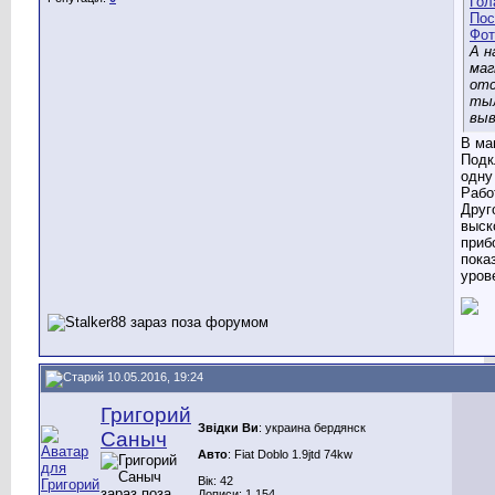
А н
ма
от
ты
вы
В ма
Подк
одну 
Рабо
Друг
выск
приб
пока
уров
10.05.2016, 19:24
Григорий
Звідки Ви
: украина бердянск
Саныч
Авто
: Fiat Doblo 1.9jtd 74kw
Вік: 42
Дописи: 1.154