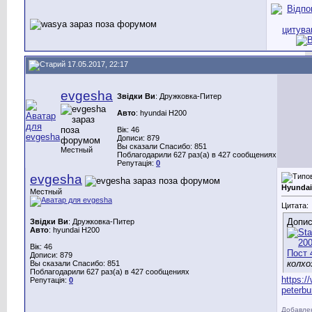
17.05.2017, 22:17
evgesha
Звідки Ви
: Дружковка-Питер
Авто
: hyundai H200
Вік: 46
Дописи: 879
Вы сказали Спасибо: 851
Местный
Поблагодарили 627 раз(а) в 427 сообщениях
Репутація:
0
evgesha
Hyundai
Местный
Цитата:
Допис
Звідки Ви
: Дружковка-Питер
Авто
: hyundai H200
Вік: 46
Дописи: 879
колхо
Вы сказали Спасибо: 851
Поблагодарили 627 раз(а) в 427 сообщениях
https:/
Репутація:
0
peterb
Добавле