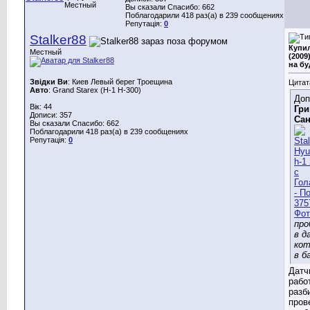
Местный
Вы сказали Спасибо: 662
Поблагодарили 418 раз(а) в 239 сообщениях
Репутація:
0
Stalker88
Купил
Местный
(2009
на бу
Звідки Ви
: Киев Левый берег Троещина
Цитат
Авто
: Grand Starex (H-1 H-300)
Доп
Вік: 44
Гри
Дописи: 357
Са
Вы сказали Спасибо: 662
Поблагодарили 418 раз(а) в 239 сообщениях
Репутація:
0
про
в д
ко
в б
Датч
рабо
разб
пров