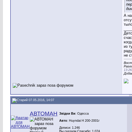
пе
ди
А на
отсу
тыл
____
Детс
счас
когд
из т
раду
не с
Вост
Pasec
13:26
Доба
07.05.2016, 14:07
АВТОМАН
Звідки Ви
: Одесса
Авто
: Huyndai H 200-2001г
Дописи: 1.246
Вы сказали Спасибо: 1.074
Местный