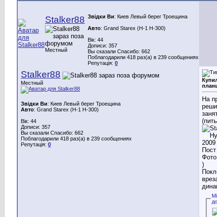
Звідки Ви
: Киев Левый берег Троещина
Stalker88
Авто
: Grand Starex (H-1 H-300)
Вік: 44
Дописи: 357
Местный
Вы сказали Спасибо: 662
Поблагодарили 418 раз(а) в 239 сообщениях
Репутація:
0
Stalker88
Купил
Местный
план
На п
Звідки Ви
: Киев Левый берег Троещина
реши
Авто
: Grand Starex (H-1 H-300)
заня
(пит
Вік: 44
Дописи: 357
Вы сказали Спасибо: 662
Поблагодарили 418 раз(а) в 239 сообщениях
Репутація:
0
)
Покл
врез
дина
М
д