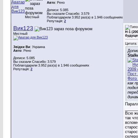
Авто
: Рено
Дописи: 5.085
Вы сказали Спасибо: 3.579
Местный
Поблагодарили 3.952 раз(а) в 1.946 сообщениях
Репутація:
2
Вик123
H-1 (20
Местный
будуще
Цитата:
Звідки Ви
: Украина
Допис
Авто
: Рено
Stalk
Дописи: 5.085
Вы сказали Спасибо: 3.579
Поблагодарили 3.952 раз(а) в 1.946 сообщениях
Репутація:
2
как п
подк
пере
дина
Парал
______
Всю ж
так чт
вспомн
старост
старост
склеро