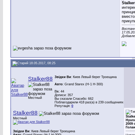
Stalke
интере
принци
вместо
прикуп
Востанн
17.05.20
Добавле
18.05.2017, 08:25
Звідки Ви
: Киев Левый берег Троещина
Stalker88
Авто
: Grand Starex (H-1 H-300)
Вік: 44
Дописи: 357
Местный
Вы сказали Спасибо: 662
Поблагодарили 418 раз(а) в 239 сообщениях
Репутація:
0
Stalker88
Stalke
Местный
Hyund
2009 
Гола
Звідки Ви
: Киев Левый берег Троещина
Авто
: Grand Starex (H-1 H-300)
Цитат