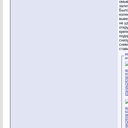
омыв
залит
Было
коле
выве
не у
откр
креп
подк
сниз
сним
став
М
д