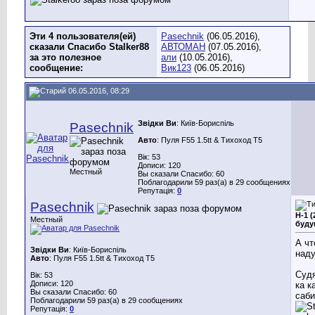
Эти 4 пользователя(ей)
Pasechnik
(06.05.2016),
сказали Спасибо Stalker88
АВТОМАН
(07.05.2016),
за это полезное
али
(10.05.2016),
сообщение:
Вик123
(06.05.2016)
06.05.2016, 08:29
Звідки Ви
: Київ-Бориспіль
Pasechnik
Авто
: Пуля F55 1.5tt & Тихоход T5
Вік: 53
Дописи: 120
Местный
Вы сказали Спасибо: 60
Поблагодарили 59 раз(а) в 29 сообщениях
Репутація:
0
Pasechnik
H-1 (
Местный
буду
А чт
Звідки Ви
: Київ-Бориспіль
над
Авто
: Пуля F55 1.5tt & Тихоход T5
Судя
Вік: 53
Дописи: 120
ка к
Вы сказали Спасибо: 60
саби
Поблагодарили 59 раз(а) в 29 сообщениях
Репутація:
0