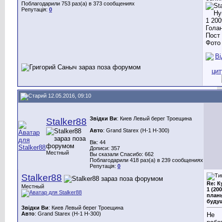
Поблагодарили 753 раз(а) в 373 сообщениях
Репутація:
0
12.05.2016, 09:10
Звідки Ви
: Киев Левый берег Троещина
Stalker88
Авто
: Grand Starex (H-1 H-300)
Вік: 44
Дописи: 357
Местный
Вы сказали Спасибо: 662
Поблагодарили 418 раз(а) в 239 сообщениях
Репутація:
0
Stalker88
Re: К
Местный
1 (200
план
буду
Звідки Ви
: Киев Левый берег Троещина
Авто
: Grand Starex (H-1 H-300)
Не