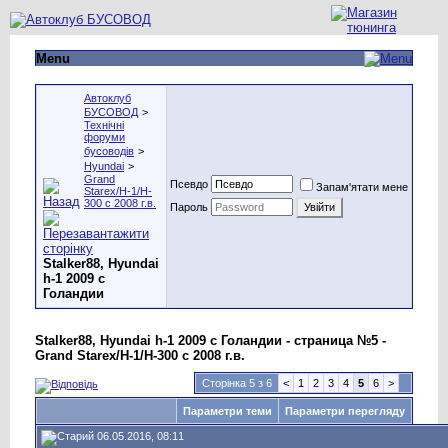
Menu
Автоклуб
БУСОВОД
>
Технічні
форуми
бусоводів
>
Hyundai
>
Grand
Псевдо
Запам'ятати мене
Starex/H-1/H-
300 с 2008 г.в.
Пароль
Stalker88, Hyundai
h-1 2009 с
Голандии
Stalker88, Hyundai h-1 2009 с Голандии - страница №5 -
Grand Starex/H-1/H-300 с 2008 г.в.
Сторінка 5 з 6
<
1
2
3
4
5
6
>
Параметри теми
Параметри перегляду
06.05.2016, 08:11