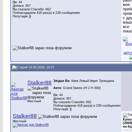
рабо
Вік: 44
моя
Дописи: 357
приб
Вы сказали Спасибо: 662
Поблагодарили 418 раз(а) в 239 сообщениях
пров
Репутація:
0
с др
маш
все
пока
16.05.2016, 16:27
Звідки Ви
: Киев Левый берег Троещина
Stalker88
Авто
: Grand Starex (H-1 H-300)
Вік: 44
Дописи: 357
Местный
Вы сказали Спасибо: 662
Поблагодарили 418 раз(а) в 239 сообщениях
Репутація:
0
Stalker88
Купил
Местный
(2009
на бу