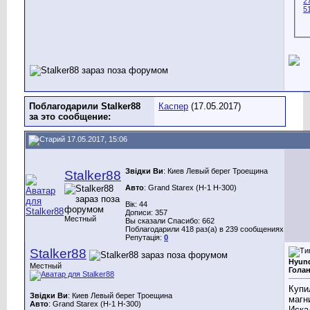
Поблагодарили Stalker88
Каспер
(17.05.2017)
за это сообщение:
17.05.2017, 15:06
Звідки Ви
: Киев Левый берег Троещина
Stalker88
Авто
: Grand Starex (H-1 H-300)
Вік: 44
Дописи: 357
Местный
Вы сказали Спасибо: 662
Поблагодарили 418 раз(а) в 239 сообщениях
Репутація:
0
Stalker88
Hyund
Местный
Гола
Купи
Звідки Ви
: Киев Левый берег Троещина
магн
Авто
: Grand Starex (H-1 H-300)
Иска