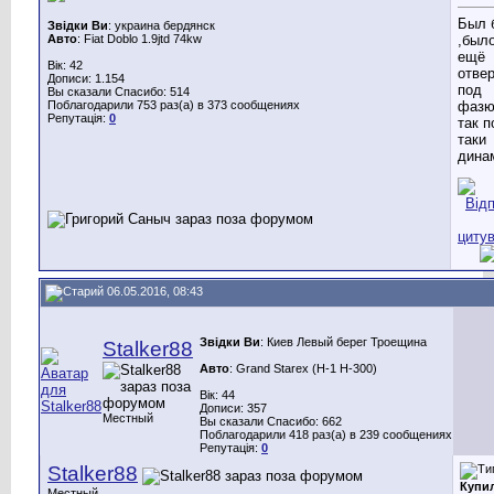
Был 
Звідки Ви
: украина бердянск
Авто
: Fiat Doblo 1.9jtd 74kw
,было
ещё
Вік: 42
отве
Дописи: 1.154
под
Вы сказали Спасибо: 514
Поблагодарили 753 раз(а) в 373 сообщениях
фазю
Репутація:
0
так 
таки
дина
06.05.2016, 08:43
Звідки Ви
: Киев Левый берег Троещина
Stalker88
Авто
: Grand Starex (H-1 H-300)
Вік: 44
Дописи: 357
Местный
Вы сказали Спасибо: 662
Поблагодарили 418 раз(а) в 239 сообщениях
Репутація:
0
Stalker88
Купил
Местный