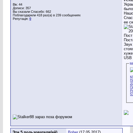
Укра
Вік: 44
Дописи: 357
было
Вы сказали Спасибо: 662
Нашо
Поблагодарили 418 раз(а) в 239 сообщениях
Спас
Репутація:
0
ее сю
Пост
Звук
стоя
хуже
USB 
М
Эти 5 пользователя(ей)
Bober
(17.05.2017),