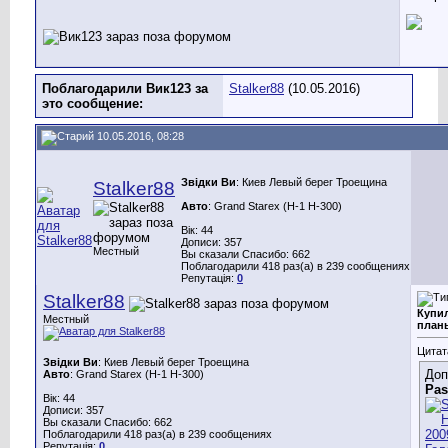
Поблагодарили Вик123 за
Stalker88
(10.05.2016)
это сообщение:
10.05.2016, 08:28
Звідки Ви
: Киев Левый берег Троещина
Stalker88
Авто
: Grand Starex (H-1 H-300)
Вік: 44
Дописи: 357
Местный
Вы сказали Спасибо: 662
Поблагодарили 418 раз(а) в 239 сообщениях
Репутація:
0
Stalker88
Купил
Местный
план
Цитат
Звідки Ви
: Киев Левый берег Троещина
Доп
Авто
: Grand Starex (H-1 H-300)
Pas
Вік: 44
Дописи: 357
Вы сказали Спасибо: 662
Поблагодарили 418 раз(а) в 239 сообщениях
Репутація:
0