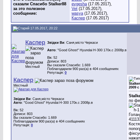
сказали Спасибо Stalker88
evgesha
(17.05.2017),
за это полезное
Vet
(17.05.2017),
сообщение:
wasya
(17.05.2017),
Каспер
(17.05.2017)
17.05.2017, 20:22
Каспер
Звідки Ви
: Саня,місто Черкаси
Авто
: "Good Ghost" Hyundai H-300 170к.с 2008р.в
Вік: 52
Дописи: 803
Вы сказали Спасибо: 1.669
Местный
Поблагодарили 900 раз(а) в 404 сообщениях
Репутація:
0
Каспер
Stalke
Местный
2009 с
Stalk
Звідки Ви
: Саня,місто Черкаси
по ф
Авто
: "Good Ghost" Hyundai H-300 170к.с 2008р.в
Вік: 52
Дописи: 803
Вы сказали Спасибо: 1.669
Поблагодарили 900 раз(а) в 404 сообщениях
Костя
Репутація:
0
попог
фіксу
нажа