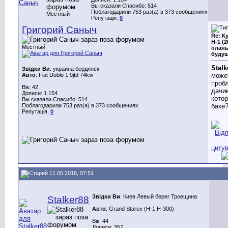
Вы сказали Спасибо: 514
Поблагодарили 753 раз(а) в 373 сообщениях
Местный
Репутація:
0
Григорий Саныч
Re: К
H-1 (2
Местный
планы
будущ
Stalk
Звідки Ви
: украина бердянск
Авто
: Fiat Doblo 1.9jtd 74kw
може
проб
Вік: 42
дачи
Дописи: 1.154
кото
Вы сказали Спасибо: 514
Поблагодарили 753 раз(а) в 373 сообщениях
баке
Репутація:
0
11.05.2016, 07:51
Звідки Ви
: Киев Левый берег Троещина
Stalker88
Авто
: Grand Starex (H-1 H-300)
Вік: 44
Дописи: 357