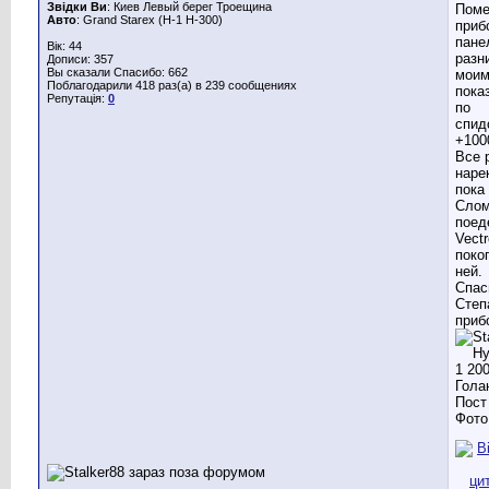
Звідки Ви
: Киев Левый берег Троещина
Поме
Авто
: Grand Starex (H-1 H-300)
приб
пане
Вік: 44
разн
Дописи: 357
Вы сказали Спасибо: 662
мои
Поблагодарили 418 раз(а) в 239 сообщениях
пока
Репутація:
0
по
спид
+100
Все 
наре
пока 
Слом
поед
Vect
поко
ней.
Спас
Степ
приб