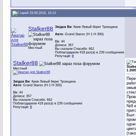
29.08.2016, 16:14
Звідки Ви
: Киев Левый берег Троещина
Stalker88
Авто
: Grand Starex (H-1 H-300)
Вік: 44
Дописи: 357
Местный
Вы сказали Спасибо: 662
Поблагодарили 418 раз(а) в 239 сообщениях
Репутація:
0
Stalker88
Stalk
Местный
1 200
Пере
Звідки Ви
: Киев Левый берег Троещина
рабо
Авто
: Grand Starex (H-1 H-300)
омыв
стек
Вік: 44
Дописи: 357
Пров
Вы сказали Спасибо: 662
пред
Поблагодарили 418 раз(а) в 239 сообщениях
№9 е
Репутація:
0
приг
Был 
пром
одни
цвет
(тако