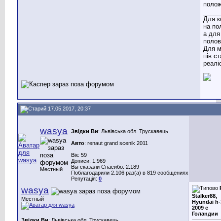
полож
_____
Для к
на по
а для
полов
Для м
пів с
реаліс
17.05.2017, 20:37
wasya
Звідки Ви
: Львівська обл. Трускавець
Авто
: renaut grand scenik 2011
Вік: 59
Дописи: 1.969
Вы сказали Спасибо: 2.189
Местный
Поблагодарили 2.106 раз(а) в 819 сообщениях
Репутація:
0
wasya
Stalker88,
Местный
Hyundai h-
2009 с
Голандии
Звідки Ви
: Львівська обл. Трускавець