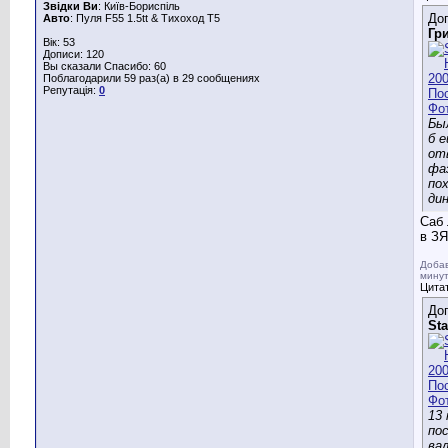
Звідки Ви
: Київ-Бориспіль
Доп
Авто
: Пуля F55 1.5tt & Тихоход T5
Гр
Вік: 53
Дописи: 120
Вы сказали Спасибо: 60
Поблагодарили 59 раз(а) в 29 сообщениях
Репутація:
0
Бы
б 
от
фа
по
ди
Саб 
в ЗЯ
Добав
мину
Цитат
Доп
Sta
13 
по
вал