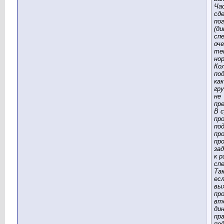
Ча
сд
по
(д
спе
оче
те
но
Ко
по
как
гру
не
пр
В 
пр
по
пр
пр
за
к р
спе
Та
ес
вы
про
вт
дин
пр
по