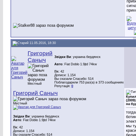
приб
сигн
прих
11.05.2016, 18:30
Григорий
Звідки Ви
: украина бердянск
Саныч
Авто
: Fiat Doblo 1.9jtd 74kw
Вік: 42
Дописи: 1.154
Вы сказали Спасибо: 514
Поблагодарили 753 раз(а) в 373 сообщениях
Местный
Репутація:
0
Григорий Саныч
Купил
(2009
Местный
на бу
тогда
Звідки Ви
: украина бердянск
ботин
Авто
: Fiat Doblo 1.9jtd 74kw
элект
мы т
Вік: 42
крас
Дописи: 1.154
Вы сказали Спасибо: 514
бели