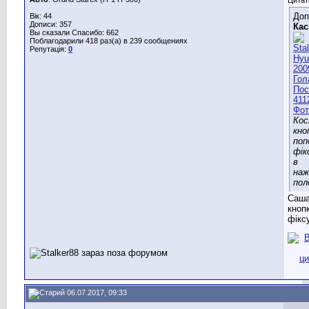
Доп
Вік: 44
Дописи: 357
Кас
Вы сказали Спасибо: 662
Поблагодарили 418 раз(а) в 239 сообщениях
Репутація:
0
Кос
кно
поп
фік
в
на
пол
Саша
кноп
фікс
06.07.2017, 09:33