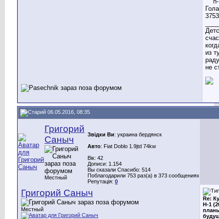
____
Детс
счас
когд
из т
раду
не с
06.05.2016, 08:35
Григорий
Звідки Ви
: украина бердянск
Саныч
Авто
: Fiat Doblo 1.9jtd 74kw
Вік: 42
Дописи: 1.154
Вы сказали Спасибо: 514
Поблагодарили 753 раз(а) в 373 сообщениях
Местный
Репутація:
0
Григорий Саныч
Re: К
H-1 (2
Местный
планы
будущ