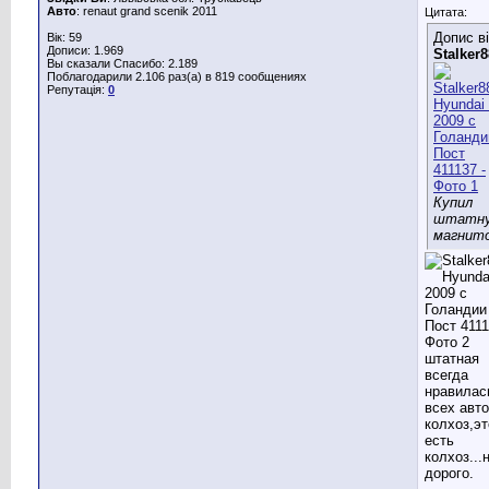
Авто
: renaut grand scenik 2011
Цитата:
Допис в
Вік: 59
Дописи: 1.969
Stalker8
Вы сказали Спасибо: 2.189
Поблагодарили 2.106 раз(а) в 819 сообщениях
Репутація:
0
Купил
штатн
магнито
штатная
всегда
нравилас
всех авто
колхоз,эт
есть
колхоз...
дорого.