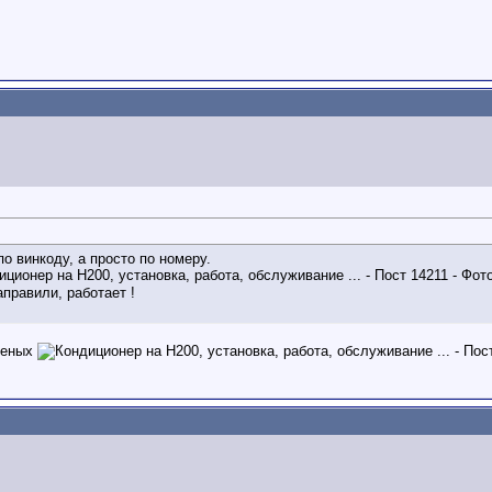
 по винкоду, а просто по номеру.
аправили, работает !
леных