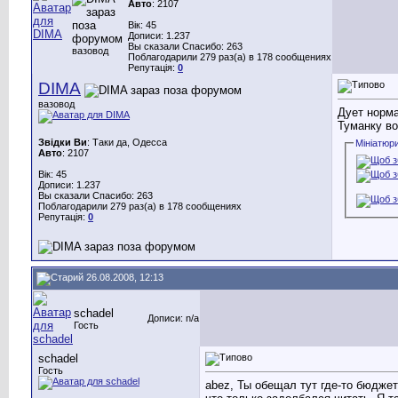
Авто
: 2107
Вік: 45
Дописи: 1.237
Вы сказали Спасибо: 263
вазовод
Поблагодарили 279 раз(а) в 178 сообщениях
Репутація:
0
DIMA
вазовод
Дует норма
Туманку во
Звідки Ви
: Таки да, Одесса
Мініатюр
Авто
: 2107
Вік: 45
Дописи: 1.237
Вы сказали Спасибо: 263
Поблагодарили 279 раз(а) в 178 сообщениях
Репутація:
0
26.08.2008, 12:13
schadel
Дописи: n/a
Гость
schadel
Гость
abez, Ты обещал тут где-то бюджет