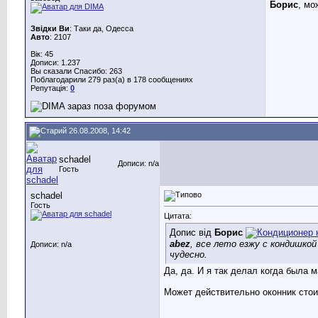
Борис
, мо
Звідки Ви
: Таки да, Одесса
Авто
: 2107
Вік: 45
Дописи: 1.237
Вы сказали Спасибо: 263
Поблагодарили 279 раз(а) в 178 сообщениях
Репутація:
0
26.08.2008, 14:42
schadel
Дописи: n/a
Гость
schadel
Гость
Цитата:
Допис від
Борис
abez
, все лето езжу с кондишкой
Дописи: n/a
чудесно.
Да, да. И я так делал когда была 
Может действительно оконник стоит