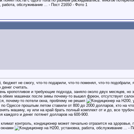
ак понял посты с одого топа по разным раскидывались. Многое потерялос
й, бюджет не смогу, что-то подарили, что-то поменял, что-то подобрали,
 денег считать.
ень кропотливое и требующие подхода, заняло около двух месяцев, но 
 на обеих машинах после зимы почему-то вышел фреон, отсутствует сало
я, почему-то потели окна, проблему не решил
с по Одессе прошлым летом ставили от 800 до 2000 долларов, кто на что
нять машину, ну или на край брать полный комплект от и до, все трубоч
я каждого и денег потянет долларов на 600-900.
 климат контроль, кондиционер может печально отразится на здоровье,
 окнами