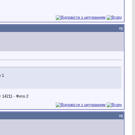
#
3
#
4