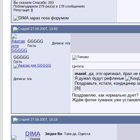
Вы сказали Спасибо: 263
Поблагодарили 279 раз(а) в 178 сообщениях
Репутація:
0
27.09.2007, 13:50
GGGGG
Дописи: n/a
Гость
GGGGG
Гость
Цитата:
maxel
, да, это оригинал, брал не
Я думал будут рефленые
Дописи: n/a
Поздравьте, кстати, кондицинер з
[/b]
Поздравляю, как нормально дует?
Ждём фотки туманок уже установ
27.09.2007, 15:19
DIMA
Звідки Ви
: Таки да, Одесса