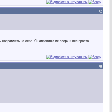
#
7
ры направлять на себя. Я направляю их вверх и все просто
#
8