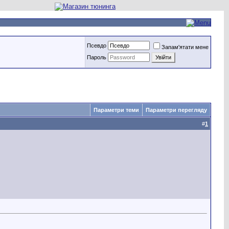
Псевдо
Запам'ятати мене
Пароль
Параметри теми
Параметри перегляду
#
1