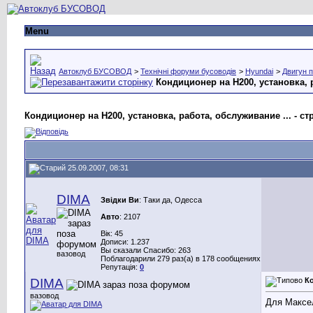
Menu
Автоклуб БУСОВОД
>
Технічні форуми бусоводів
>
Hyundai
>
Двигун 
Кондиционер на H200, установка, 
Кондиционер на H200, установка, работа, обслуживание ... - с
25.09.2007, 08:31
DIMA
Звідки Ви
: Таки да, Одесса
Авто
: 2107
Вік: 45
Дописи: 1.237
Вы сказали Спасибо: 263
вазовод
Поблагодарили 279 раз(а) в 178 сообщениях
Репутація:
0
DIMA
Ко
вазовод
Для Максел