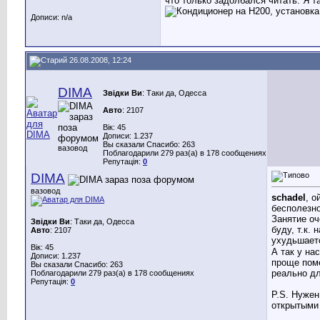
что только задолбался читать. Я т
Дописи: n/a
26.08.2008, 12:24
DIMA
Звідки Ви
: Таки да, Одесса
Авто
: 2107
Вік: 45
Дописи: 1.237
Вы сказали Спасибо: 263
вазовод
Поблагодарили 279 раз(а) в 178 сообщениях
Репутація:
0
DIMA
вазовод
schadel
, о
бесполезно
Занятие оч
Звідки Ви
: Таки да, Одесса
буду, т.к.
Авто
: 2107
ухудьшаетс
Вік: 45
А так у на
Дописи: 1.237
проще поме
Вы сказали Спасибо: 263
реально дл
Поблагодарили 279 раз(а) в 178 сообщениях
Репутація:
0
P.S. Нужен
открытыми