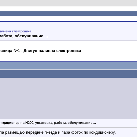
паливна єлектроника
работа, обслуживание ...
траница №1 - Двигун паливна єлектроника
ндиционер на H200, установка, работа, обслуживание ...
а размещаю передние гнезда и пара фоток по кондиционеру.