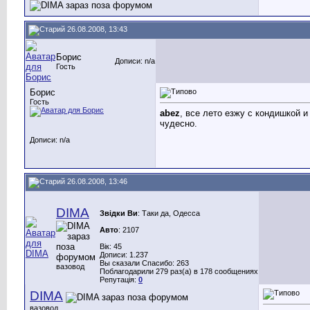
26.08.2008, 13:43
Борис
Дописи: n/a
Гость
Борис
Гость
abez
, все лето езжу с кондишкой и
чудесно.
Дописи: n/a
26.08.2008, 13:46
DIMA
Звідки Ви
: Таки да, Одесса
Авто
: 2107
Вік: 45
Дописи: 1.237
Вы сказали Спасибо: 263
вазовод
Поблагодарили 279 раз(а) в 178 сообщениях
Репутація:
0
DIMA
вазовод