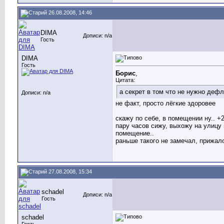
26.08.2008, 14:46
DIMA
Дописи: n/a
Гость
DIMA
Гость
Борис
,
Цитата:
а секрет в том что не нужно дефл
Дописи: n/a
не факт, просто лёгкие здоровее
скажу по себе, в помещении ну.. +
пару часов сижу, выхожу на улицу 
помещение..
раньше такого не замечал, прижал
27.08.2008, 15:34
schadel
Дописи: n/a
Гость
schadel
Гость