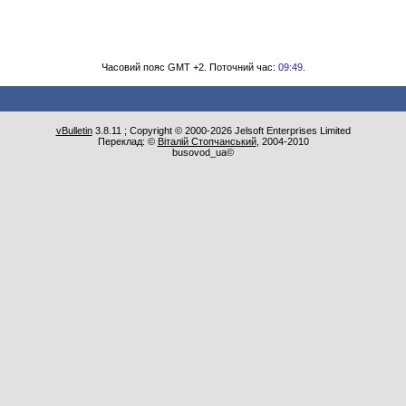
Часовий пояс GMT +2. Поточний час:
09:49
.
vBulletin
3.8.11 ; Copyright © 2000-2026 Jelsoft Enterprises Limited
Переклад: ©
Віталій Стопчанський
, 2004-2010
busovod_ua©