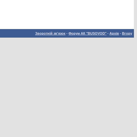
Зворотній зв'язок
-
Форум АК "BUSOVOD"
-
Архів
-
Вгору