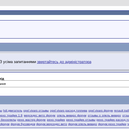
. З усіма запитаннями
звертайтесь до адміністратора
хід
вы
hdi двигатель
opel vivaro отзывы
opel vivaro расход топлива
opel vivaro форум
renault tra
рено трафик 1.9
мерседес вито форум
опель виваро форум
отзывы о опель виваро
отзы
й бензопилы
рено мастер форум
рено трафик
рено трафик отзывы
рено трафик расход т
 форум
форум бусоводов
форум мерседес вито
форум опель виваро
форум рено трафик
ч