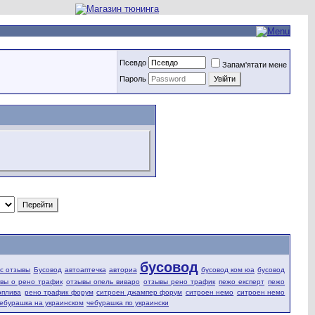
Псевдо
Запам'ятати мене
Пароль
бусовод
fic отзывы
Бусовод
автоаптечка
авториа
бусовод ком юа
бусовод
вы о рено трафик
отзывы опель виваро
отзывы рено трафик
пежо експерт
пежо
оплива
рено трафик форум
ситроен джампер форум
ситроен немо
ситроен немо
ебурашка на украинском
чебурашка по украински