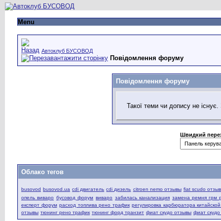
Menu
Автоклуб БУСОВОД
Повідомлення форуму
Повідомлення форуму
Такої теми чи допису не існує
Швидкий пере
Облако тегов
busovod
busovod.ua
cdi двигатель
cdi дизель
citroen nemo отзывы
fiat scudo отзы
опель виваро
бусовод форум
виваро
забилась канализация
замена ремня грм 
експерт форум
расход топлива рено трафик
регулировка карбюратора китайско
отзывы
тюнинг рено трафик
тюнинг форд транзит
фиат скудо отзывы
фиат скудо