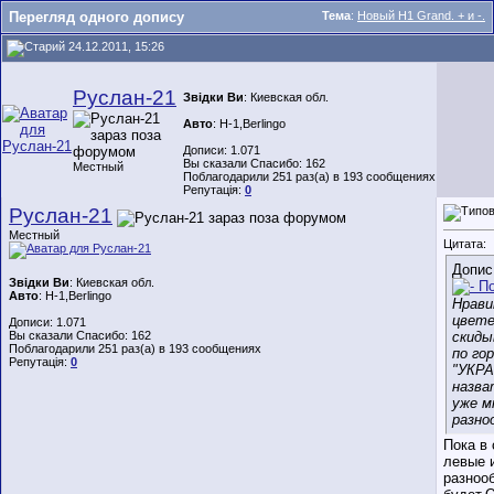
Перегляд одного допису
Тема
:
Новый H1 Grand. + и -.
24.12.2011, 15:26
Руслан-21
Звідки Ви
: Киевская обл.
Авто
: Н-1,Berlingo
Дописи: 1.071
Вы сказали Спасибо: 162
Местный
Поблагодарили 251 раз(а) в 193 сообщениях
Репутація:
0
Руслан-21
Местный
Цитата:
Допис
Звідки Ви
: Киевская обл.
Авто
: Н-1,Berlingo
Нрави
цвете
Дописи: 1.071
Вы сказали Спасибо: 162
скиды
Поблагодарили 251 раз(а) в 193 сообщениях
по го
Репутація:
0
"УКРА
назва
уже м
разно
Пока в
левые 
разноо