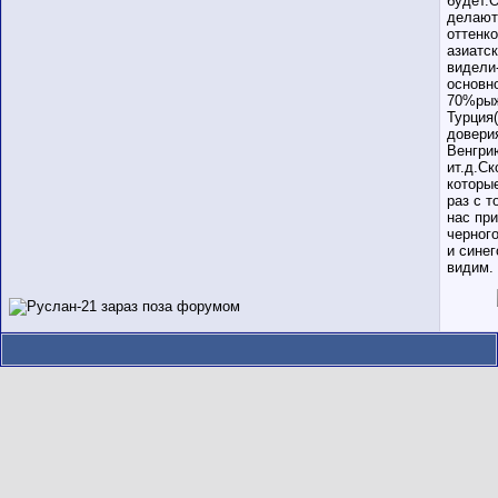
будет.
делают 
оттенк
азиатск
видели
основн
70%рыж
Турция
довери
Венгри
ит.д.Ск
которые
раз с 
нас пр
черного
и синег
видим.