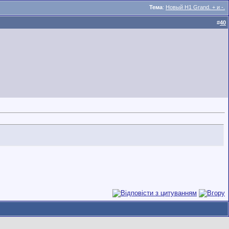
Тема
:
Новый H1 Grand. + и -.
#
40