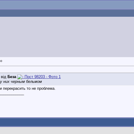
 від
Беза
 у них черным бельмом
и перекрасить то не проблема.
____________