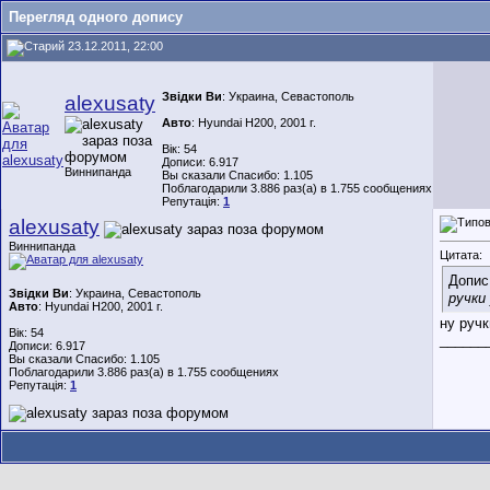
Перегляд одного допису
23.12.2011, 22:00
Звідки Ви
: Украина, Севастополь
alexusaty
Авто
: Hyundai H200, 2001 г.
Вік: 54
Дописи: 6.917
Виннипанда
Вы сказали Спасибо: 1.105
Поблагодарили 3.886 раз(а) в 1.755 сообщениях
Репутація:
1
alexusaty
Виннипанда
Цитата:
Допис
Звідки Ви
: Украина, Севастополь
ручки
Авто
: Hyundai H200, 2001 г.
ну ручк
Вік: 54
______
Дописи: 6.917
Вы сказали Спасибо: 1.105
Поблагодарили 3.886 раз(а) в 1.755 сообщениях
Репутація:
1