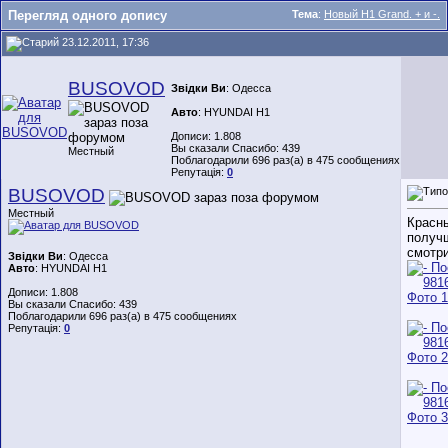
Перегляд одного допису
Тема
:
Новый H1 Grand. + и -.
23.12.2011, 17:36
BUSOVOD
Звідки Ви
: Одесса
Авто
: HYUNDAI H1
Дописи: 1.808
Вы сказали Спасибо: 439
Местный
Поблагодарили 696 раз(а) в 475 сообщениях
Репутація:
0
BUSOVOD
Местный
Красн
получ
смотр
Звідки Ви
: Одесса
Авто
: HYUNDAI H1
Дописи: 1.808
Вы сказали Спасибо: 439
Поблагодарили 696 раз(а) в 475 сообщениях
Репутація:
0