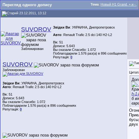
Перегляд одного допису
Тема
:
Новый H1 Grand. + и -.
23.12.2011, 13:12
Звідки Ви
: УКРАИНА, Днепропетровск
SUVOROV
Авто
: Renault Trafic 2.5 dci 140 H2-L2
Вік: 51
Дописи: 5.643
Заблокирован
Вы сказали Спасибо: 1.072
Поблагодарили 1.576 раз(а) в 896 сообщениях
Репутація:
0
SUVOROV
Заблокирован
Цитат
Доп
Звідки Ви
: УКРАИНА, Днепропетровск
Авто
: Renault Trafic 2.5 dci 140 H2-L2
Кра
h-1-
Вік: 51
Дописи: 5.643
б в
Вы сказали Спасибо: 1.072
євро
Поблагодарили 1.576 раз(а) в 896 сообщениях
Репутація:
0
Огон
Прие
бусы
двух