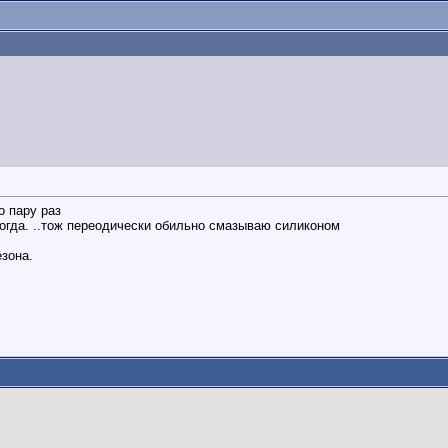
о пару раз
когда. ..тож переодически обильно смазываю силиконом
езона.