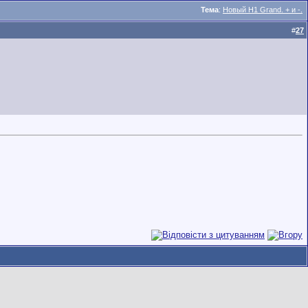
Тема
:
Новый H1 Grand. + и -.
#
27