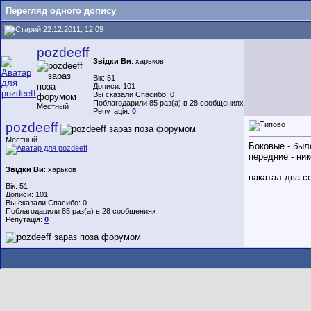
Перегляд одного допису
22.12.2011, 12:09
pozdeeff
Звідки Ви
: харьков
Вік: 51
Дописи: 101
Вы сказали Спасибо: 0
Поблагодарили 85 раз(а) в 28 сообщениях
Местный
Репутація:
0
pozdeeff
Местный
Боковые - был
передние - ни
Звідки Ви
: харьков
накатал два с
Вік: 51
Дописи: 101
Вы сказали Спасибо: 0
Поблагодарили 85 раз(а) в 28 сообщениях
Репутація:
0