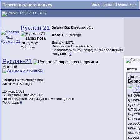
Перегляд одного допису
Тема
:
Новый H1 Grand. + и -.
17.12.2011, 16:17
Руслан-21
Звідки Ви
: Киевская обл.
Авто
: Н-1,Berlingo
Дописи: 1.071
Вы сказали Спасибо: 162
Местный
Поблагодарили 251 раз(а) в 193 сообщениях
Репутація:
0
Руслан-21
Местный
Цитата:
Допис
Звідки Ви
: Киевская обл.
Бори
Авто
: Н-1,Berlingo
Дописи: 1.071
на од
Вы сказали Спасибо: 162
Поблагодарили 251 раз(а) в 193 сообщениях
фору
Репутація:
0
прочи
что: 
перед
двере
заход
крышу
этого
двери