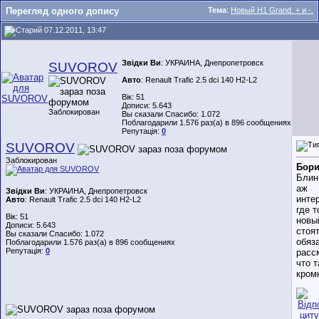
Перегляд одного допису
Тема
:
Новый H1 Grand. + и -.
07.12.2011, 13:47
Звідки Ви
: УКРАИНА, Днепропетровск
SUVOROV
Авто
: Renault Trafic 2.5 dci 140 H2-L2
Вік: 51
Дописи: 5.643
Заблокирован
Вы сказали Спасибо: 1.072
Поблагодарили 1.576 раз(а) в 896 сообщениях
Репутація:
0
SUVOROV
Заблокирован
Бори
Блин
аж
Звідки Ви
: УКРАИНА, Днепропетровск
инте
Авто
: Renault Trafic 2.5 dci 140 H2-L2
где т
Вік: 51
новы
Дописи: 5.643
стоят
Вы сказали Спасибо: 1.072
обяз
Поблагодарили 1.576 раз(а) в 896 сообщениях
Репутація:
0
расс
что т
кром