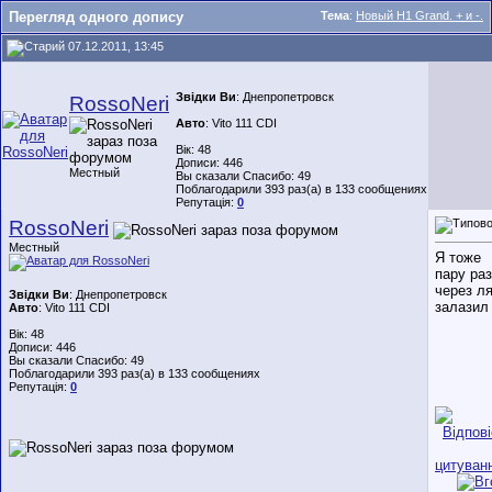
Перегляд одного допису
Тема
:
Новый H1 Grand. + и -.
07.12.2011, 13:45
Звідки Ви
: Днепропетровск
RossoNeri
Авто
: Vito 111 CDI
Вік: 48
Дописи: 446
Местный
Вы сказали Спасибо: 49
Поблагодарили 393 раз(а) в 133 сообщениях
Репутація:
0
RossoNeri
Местный
Я тоже
пару раз
через л
Звідки Ви
: Днепропетровск
залазил
Авто
: Vito 111 CDI
Вік: 48
Дописи: 446
Вы сказали Спасибо: 49
Поблагодарили 393 раз(а) в 133 сообщениях
Репутація:
0