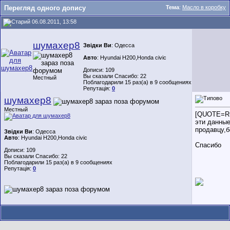
Перегляд одного допису
Тема
:
Масло в коробку
06.08.2011, 13:58
шумахер8
Звідки Ви
: Одесса
Авто
: Hyundai H200,Honda civic
Дописи: 109
Вы сказали Спасибо: 22
Местный
Поблагодарили 15 раз(а) в 9 сообщениях
Репутація:
0
шумахер8
Местный
[QUOTE=Ru
эти данны
продавцу,б
Звідки Ви
: Одесса
Авто
: Hyundai H200,Honda civic
Спасибо
Дописи: 109
Вы сказали Спасибо: 22
Поблагодарили 15 раз(а) в 9 сообщениях
Репутація:
0