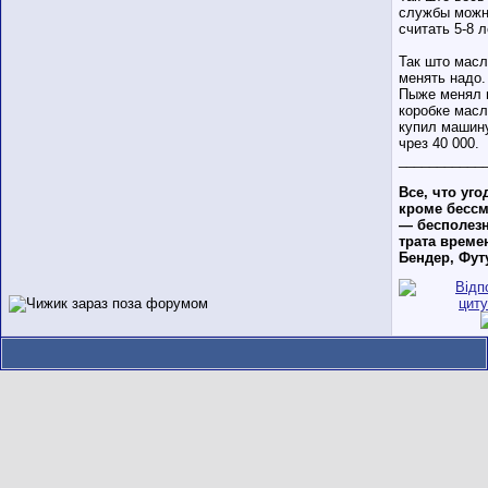
службы мож
считать 5-8 л
Так што мас
менять надо.
Пыже менял 
коробке масл
купил машину
чрез 40 000.
___________
Все, что уго
кроме бессм
— бесполез
трата времен
Бендер, Фут