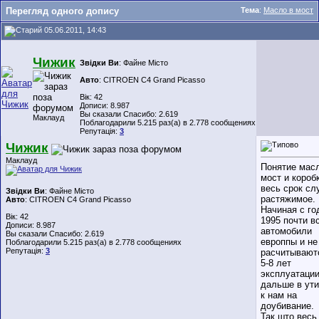
Перегляд одного допису
Тема
:
Масло в мост
05.06.2011, 14:43
Чижик
Звідки Ви
: Файне Місто
Авто
: CITROEN C4 Grand Picasso
Вік: 42
Дописи: 8.987
Вы сказали Спасибо: 2.619
Маклауд
Поблагодарили 5.215 раз(а) в 2.778 сообщениях
Репутація:
3
Чижик
Маклауд
Понятие мас
мост и короб
весь срок сл
Звідки Ви
: Файне Місто
растяжимое.
Авто
: CITROEN C4 Grand Picasso
Начиная с го
Вік: 42
1995 почти в
Дописи: 8.987
автомобили
Вы сказали Спасибо: 2.619
европпы и не
Поблагодарили 5.215 раз(а) в 2.778 сообщениях
Репутація:
3
расчитывают
5-8 лет
эксплуатации
дальше в ути
к нам на
доубивание.
Так што весь