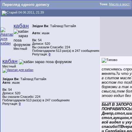
Перегляд одного допису
Тема
:
Масло в мост
04.06.2011, 21:39
кабан
Звідки Ви
: Тайланд Паттайя
Авто
: ишак
Вік: 54
Дописи: 520
Вы сказали Спасибо: 224
Местный
Поблагодарили 513 раз(а) в 247 сообщениях
Репутація:
0
кабан
Местный
стесняюсь спро
менять?и что у
в слитом масле
Звідки Ви
: Тайланд Паттайя
мостом то позд
Авто
: ишак
боржоми а так н
Вік: 54
смысла,тем бол
Дописи: 520
этого ездил без
Вы сказали Спасибо: 224
______________
Поблагодарили 513 раз(а) в 247 сообщениях
Репутація:
0
БЫЛ В ЗАПОРО
ПОНРАВИЛОСЬ!
Днепр,стол,ш
стол,аукцион,п
всё видел и уху 
спасибо!!!Вчер
и Салобайка,в