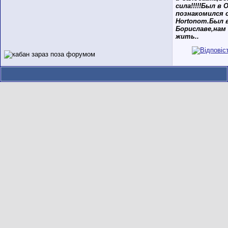
сила!!!!!Был в 
познакомился 
Hortonom.Был 
Бориславе,нам
жить..