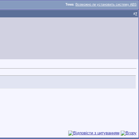
Тема
:
Возможно ли установить систему ABS
#
7