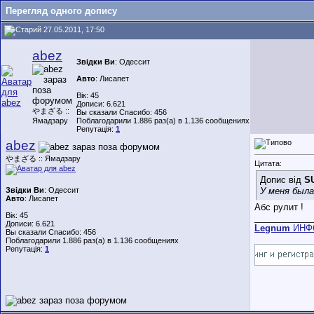
Перегляд одного допису
27.05.2011, 17:50
abez
Звідки Ви
: Одессит
Авто
: Лисапет
Вік: 45
Дописи: 6.621
やまざる ::
Вы сказали Спасибо: 456
Ямадзару
Поблагодарили 1.886 раз(а) в 1.136 сообщениях
Репутація:
1
abez
やまざる :: Ямадзару
Цитата:
Допис від
S
Звідки Ви
: Одессит
У меня была
Авто
: Лисапет
Абс рулит !
Вік: 45
____________
Дописи: 6.621
Legnum
ИНФ
Вы сказали Спасибо: 456
Поблагодарили 1.886 раз(а) в 1.136 сообщениях
Репутація:
1