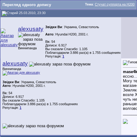
Перегляд одного допису
Тема
:
Стучат суппорта на H200
25.03.2010, 23:30
Звідки Ви
: Украина, Севастополь
alexusaty
Авто
: Hyundai H200, 2001 г.
Вік: 54
Дописи: 6.917
Виннипанда
Вы сказали Спасибо: 1.105
Поблагодарили 3.886 раз(а) в 1.755 сообщениях
Репутація:
1
alexusaty
Виннипанда
mase4
ессно..
Могу т
Звідки Ви
: Украина, Севастополь
магазин
Авто
: Hyundai H200, 2001 г.
Земляк
Вік: 54
возле 
Дописи: 6.917
чуть ни
Вы сказали Спасибо: 1.105
раньше
Поблагодарили 3.886 раз(а) в 1.755 сообщениях
Репутація:
1
волговс
______