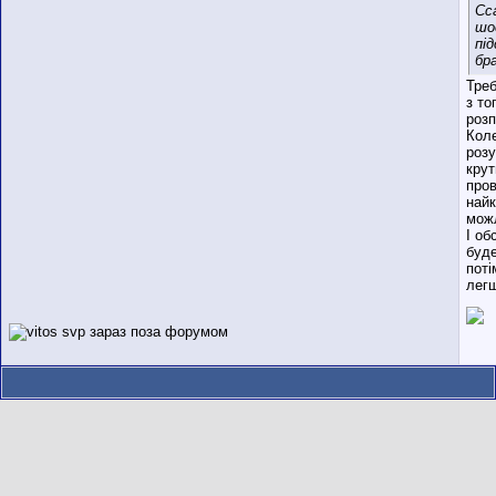
Сс
шо
пі
бра
Треб
з то
роз
Кол
розу
крут
пров
найк
мож
І об
буде
поті
лег