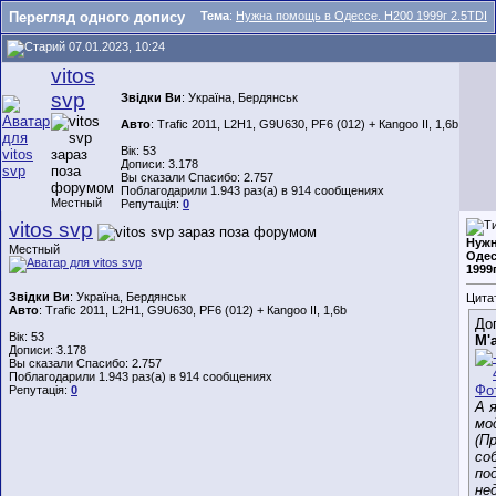
Перегляд одного допису
Тема
:
Нужна помощь в Одессе. Н200 1999г 2.5TDI
07.01.2023, 10:24
vitos
svp
Звідки Ви
: Україна, Бердянськ
Авто
: Trafic 2011, L2H1, G9U630, PF6 (012) + Каngoo II, 1,6b
Вік: 53
Дописи: 3.178
Вы сказали Спасибо: 2.757
Поблагодарили 1.943 раз(а) в 914 сообщениях
Местный
Репутація:
0
vitos svp
Нужн
Местный
Одес
1999
Звідки Ви
: Україна, Бердянськ
Цита
Авто
: Trafic 2011, L2H1, G9U630, PF6 (012) + Каngoo II, 1,6b
До
Вік: 53
М'
Дописи: 3.178
Вы сказали Спасибо: 2.757
Поблагодарили 1.943 раз(а) в 914 сообщениях
Репутація:
0
А 
мо
(П
со
под
не