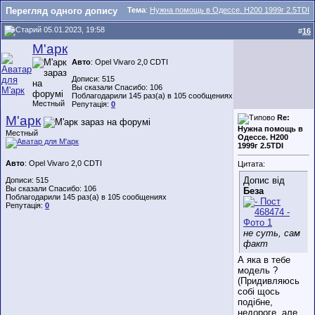
Перегляд одного допису
Тема
:
Нужна помощь в Одессе. Н200 1999г 2.5TDI
05.01.2023, 19:58
#
16
М'арк
Авто
: Opel Vivaro 2,0 CDTI
Дописи: 515
Вы сказали Спасибо: 106
Поблагодарили 145 раз(а) в 105 сообщениях
Местный
Репутація:
0
М'арк
Re:
Нужна помощь в
Местный
Одессе. Н200
1999г 2.5TDI
Авто
: Opel Vivaro 2,0 CDTI
Цитата:
Допис від
Дописи: 515
Вы сказали Спасибо: 106
Беза
Поблагодарили 145 раз(а) в 105 сообщениях
Репутація:
0
не суть, сам
факт
А яка в тебе
модель ?
(Придивляюсь
собі щось
подібне,
недороге, але