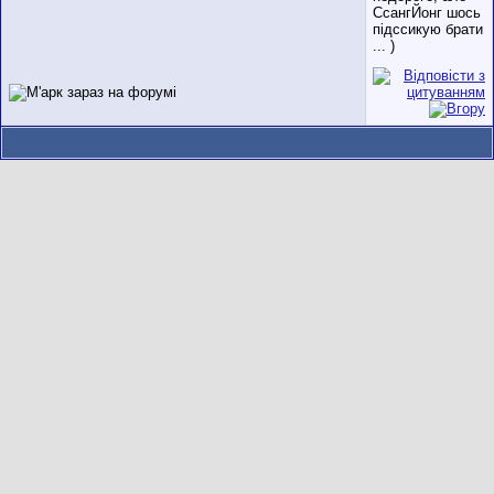
СсангЙонг шось
підссикую брати
... )