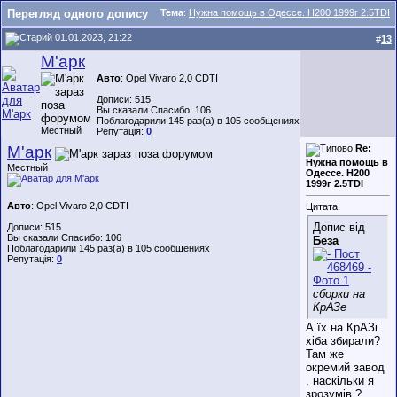
Перегляд одного допису
Тема
:
Нужна помощь в Одессе. Н200 1999г 2.5TDI
01.01.2023, 21:22
#
13
М'арк
Авто
: Opel Vivaro 2,0 CDTI
Дописи: 515
Вы сказали Спасибо: 106
Поблагодарили 145 раз(а) в 105 сообщениях
Местный
Репутація:
0
М'арк
Re:
Нужна помощь в
Местный
Одессе. Н200
1999г 2.5TDI
Авто
: Opel Vivaro 2,0 CDTI
Цитата:
Допис від
Дописи: 515
Вы сказали Спасибо: 106
Беза
Поблагодарили 145 раз(а) в 105 сообщениях
Репутація:
0
сборки на
КрАЗе
А їх на КрАЗі
хіба збирали?
Там же
окремий завод
, наскільки я
зрозумів ?