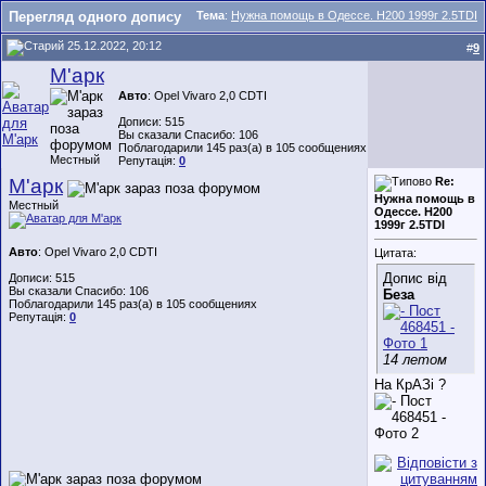
Перегляд одного допису
Тема
:
Нужна помощь в Одессе. Н200 1999г 2.5TDI
25.12.2022, 20:12
#
9
М'арк
Авто
: Opel Vivaro 2,0 CDTI
Дописи: 515
Вы сказали Спасибо: 106
Поблагодарили 145 раз(а) в 105 сообщениях
Местный
Репутація:
0
М'арк
Re:
Нужна помощь в
Местный
Одессе. Н200
1999г 2.5TDI
Авто
: Opel Vivaro 2,0 CDTI
Цитата:
Допис від
Дописи: 515
Вы сказали Спасибо: 106
Беза
Поблагодарили 145 раз(а) в 105 сообщениях
Репутація:
0
14 летом
На КрАЗі ?