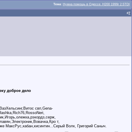
Тема
:
Нужна помощь в Одессе. Н200 1999г 2.5TDI
#
7
еку доброе дело
,ВазХельсинг,Витос свп,Gena-
Rashka,Rich76,RossoNeri,
к,Игорь,олежка,рэкордз,серж,
лавян,Электроник,Вовачка,Кро т,
же МаксРус,кабан,кисинтин...Серый Волк, Григорий Саныч.