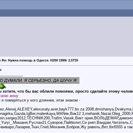
Re: Нужна помощь в Одессе. Н200 1999г 2.5TDI
м
___________
 хотите, что бы вас облили помоями, просто сделайте этому челов
свою жену
 я померяться у кого длиннее, итак знаком -
bez,Alexej,ALEXEY,alexusaty,aver,bayk777,bo za 2008,dmishanya,Dvakyma
genagirka,Gazda,IgBer,malenkaya,MANяк,Вик12 3,mehanik,Nazar,Oleg_2000,
ein,sergey2012,TECHNIK200,Trafim,Vasek,Викт ория,ВОЛЬДЕМАР,димончи
_Yuryi_,Мишаня,Руслан21,Суворов,Пайболит,Се рнет,Вандам,Читатель,С
нвиваро,Лазарев,Ткач,Глеб,Механик,Бобров,Жу равель,Вет,Ibn5555 а так