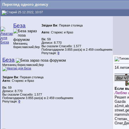
Перегляд одного допису
25.12.2022, 10:07
Беза
Звідки Ви
: Первая столица
Авто
: Старекс и Краз
Вік: 59
Дописи: 8.770
Мигеанец
Вы сказали Спасибо: 1.577
бориславский,бер
Поблагодарили 3.855 раз(а) в 2.459 сообщениях
Репутація:
0
Беза
Мигеанец бориславский,бер
14 лето
_______
Звідки Ви
: Первая столица
Авто
: Старекс и Краз
Вік: 59
Если вы
Дописи: 8.770
Люблю 
Вы сказали Спасибо: 1.577
Решил и
Поблагодарили 3.855 раз(а) в 2.459 сообщениях
Gazda
Репутація:
0
a1mit,a
street,
rrammst
Степан,
Олег,Де