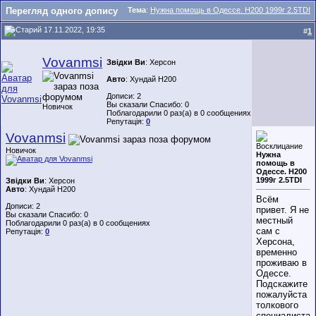
Перегляд одного допису
Тема
:
Нужна помощь в Одессе. Н200 1999г 2.5TDI
17.11.2022, 19:35
#
1
Vovanmsi
Звідки Ви
: Херсон
Авто
: Хундай Н200
Дописи: 2
Вы сказали Спасибо: 0
Новичок
Поблагодарили 0 раз(а) в 0 сообщениях
Репутація:
0
Vovanmsi
Новичок
Нужна
помощь в
Одессе. Н200
1999г 2.5TDI
Звідки Ви
: Херсон
Авто
: Хундай Н200
Всём
Дописи: 2
привет. Я не
Вы сказали Спасибо: 0
местный
Поблагодарили 0 раз(а) в 0 сообщениях
сам с
Репутація:
0
Херсона,
временно
проживаю в
Одессе.
Подскажите
пожалуйста
толкового
специалиста