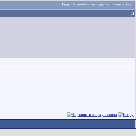
Тема
:
Не можем знайти діагностичний роз'єм..
#
2