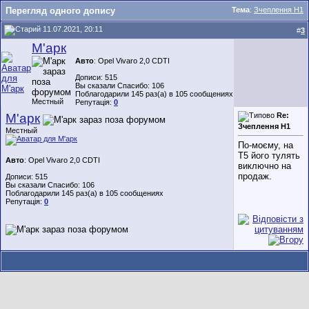
Перегляд одного допису
Тема
:
Зчеплення Н1
11.07.2021, 20:11
#
3
М'арк
Авто
: Opel Vivaro 2,0 CDTI
Дописи: 515
Вы сказали Спасибо: 106
Поблагодарили 145 раз(а) в 105 сообщениях
Местный
Репутація:
0
М'арк
Re:
Зчеплення Н1
Местный
По-моєму, на
Т5 його тулять
Авто
: Opel Vivaro 2,0 CDTI
виключно на
продаж.
Дописи: 515
Вы сказали Спасибо: 106
Поблагодарили 145 раз(а) в 105 сообщениях
Репутація:
0