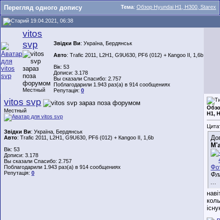
Перегляд одного допису
Тема
:
Обзор Hyundai H1, H300, Starex
19.04.2021, 06:38
vitos
svp
Звідки Ви
: Україна, Бердянськ
Авто
: Trafic 2011, L2H1, G9U630, PF6 (012) + Каngoo II, 1,6b
Вік: 53
Дописи: 3.178
Вы сказали Спасибо: 2.757
Поблагодарили 1.943 раз(а) в 914 сообщениях
Местный
Репутація:
0
vitos svp
Обзо
Местный
H1, H
Цита
Звідки Ви
: Україна, Бердянськ
До
Авто
: Trafic 2011, L2H1, G9U630, PF6 (012) + Каngoo II, 1,6b
М'
Вік: 53
Дописи: 3.178
Вы сказали Спасибо: 2.757
Поблагодарили 1.943 раз(а) в 914 сообщениях
Репутація:
0
Фл
...
наві
кол
існу