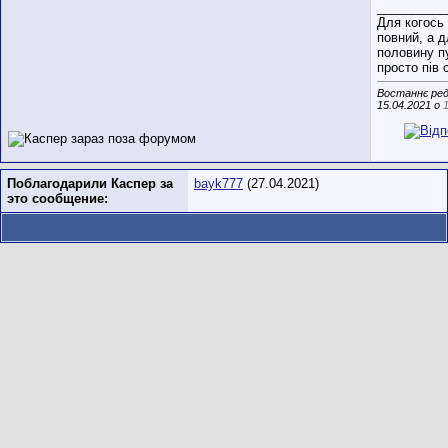
__________
Для когось
повний, а д
половину п
просто пів 
Востаннє ред
15.04.2021 о
Поблагодарили Каспер за
bayk777
(27.04.2021)
это сообщение: