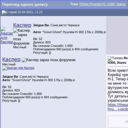
Перегляд одного допису
Тема
:
Обзор Hyundai H1, H300, Starex
15.04.2021, 11:21
Каспер
Звідки Ви
: Саня,місто Черкаси
Авто
: "Good Ghost" Hyundai H-300 170к.с 2008р.в
Вік: 52
Дописи: 803
Вы сказали Спасибо: 1.669
Местный
Поблагодарили 900 раз(а) в 404 сообщениях
Репутація:
0
Каспер
Re
H300, Starex
Местный
Всім привіт
Корейці пр
Звідки Ви
: Саня,місто Черкаси
Н-1. Тепер 
Авто
: "Good Ghost" Hyundai H-300 170к.с 2008р.в
на мене то
Вік: 52
футуристич
Дописи: 803
ділимось в
Вы сказали Спасибо: 1.669
Тут деталь
Поблагодарили 900 раз(а) в 404 сообщениях
українсько
Репутація:
0
https://thep
hyu...-j-osob
vB