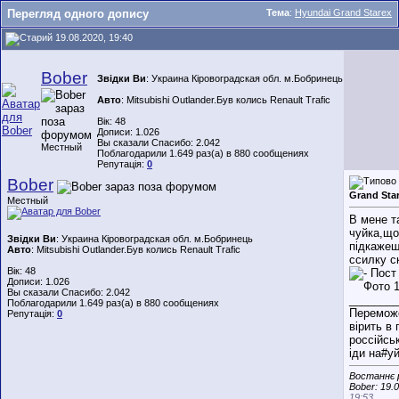
Перегляд одного допису
Тема
:
Hyundai Grand Starex
19.08.2020, 19:40
Bober
Звідки Ви
: Украина Кіровоградская обл. м.Бобринець
Авто
: Mitsubishi Outlander.Був колись Renault Trafic
Вік: 48
Дописи: 1.026
Вы сказали Спасибо: 2.042
Местный
Поблагодарили 1.649 раз(а) в 880 сообщениях
Репутація:
0
Bober
Grand Sta
Местный
В мене т
чуйка,що
Звідки Ви
: Украина Кіровоградская обл. м.Бобринець
підкажеш
Авто
: Mitsubishi Outlander.Був колись Renault Trafic
ссилку с
Вік: 48
Дописи: 1.026
Вы сказали Спасибо: 2.042
________
Поблагодарили 1.649 раз(а) в 880 сообщениях
Переможе
Репутація:
0
вірить в 
россійсь
іди на#уй
Востаннє 
Bober: 19.
19:53
.