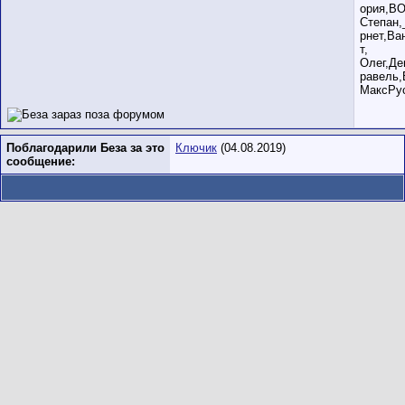
ория,ВО
Степан,
рнет,Ва
т,
Олег,Де
равель,
МаксРус
Поблагодарили Беза за это
Ключик
(04.08.2019)
сообщение: