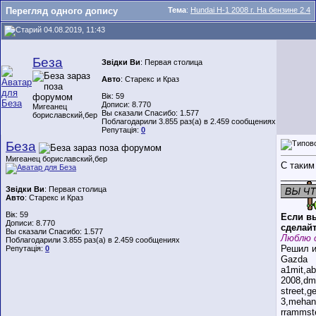
Перегляд одного допису
Тема
:
Hundai H-1 2008 г. На бензине 2.4
04.08.2019, 11:43
Беза
Звідки Ви
: Первая столица
Авто
: Старекс и Краз
Вік: 59
Дописи: 8.770
Мигеанец
Вы сказали Спасибо: 1.577
бориславский,бер
Поблагодарили 3.855 раз(а) в 2.459 сообщениях
Репутація:
0
Беза
Мигеанец бориславский,бер
С таким
_______
Звідки Ви
: Первая столица
Авто
: Старекс и Краз
Вік: 59
Если вы
Дописи: 8.770
сделайт
Вы сказали Спасибо: 1.577
Люблю 
Поблагодарили 3.855 раз(а) в 2.459 сообщениях
Решил и
Репутація:
0
Gazda
a1mit,a
2008,dm
street,
3,mehan
rrammst