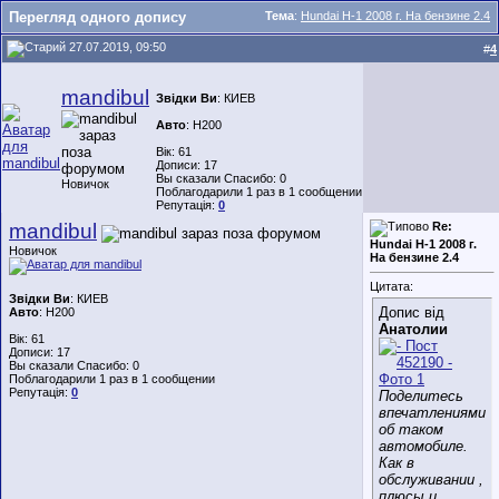
Перегляд одного допису
Тема
:
Hundai H-1 2008 г. На бензине 2.4
27.07.2019, 09:50
#
4
mandibul
Звідки Ви
: КИЕВ
Авто
: H200
Вік: 61
Дописи: 17
Вы сказали Спасибо: 0
Новичок
Поблагодарили 1 раз в 1 сообщении
Репутація:
0
mandibul
Re:
Hundai H-1 2008 г.
Новичок
На бензине 2.4
Цитата:
Звідки Ви
: КИЕВ
Допис від
Авто
: H200
Анатолии
Вік: 61
Дописи: 17
Вы сказали Спасибо: 0
Поблагодарили 1 раз в 1 сообщении
Репутація:
0
Поделитесь
впечатлениями
об таком
автомобиле.
Как в
обслуживании ,
плюсы и