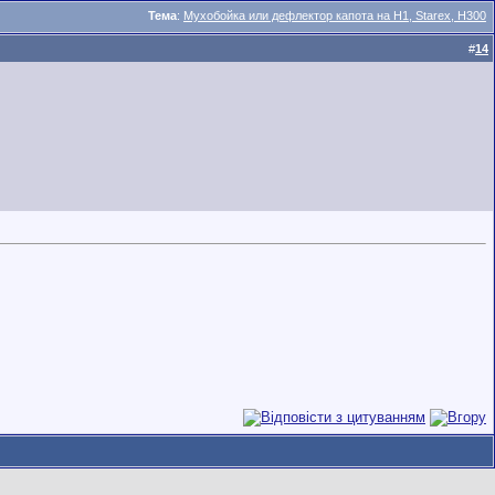
Тема
:
Мухобойка или дефлектор капота на H1, Starex, H300
#
14