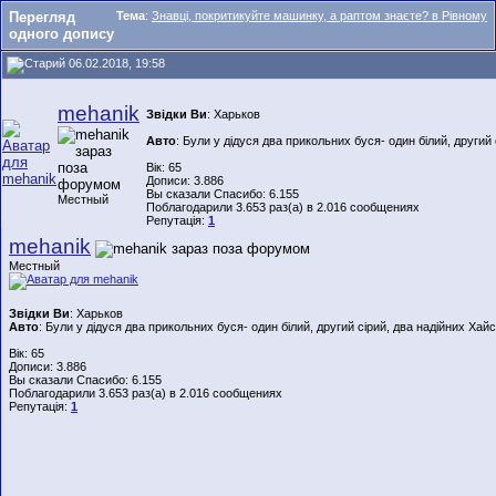
Перегляд
Тема
:
Знавці, покритикуйте машинку, а раптом знаєте? в Рівному
одного допису
06.02.2018, 19:58
mehanik
Звідки Ви
: Харьков
Авто
: Були у дідуся два прикольних буся- один білий, другий 
Вік: 65
Дописи: 3.886
Вы сказали Спасибо: 6.155
Местный
Поблагодарили 3.653 раз(а) в 2.016 сообщениях
Репутація:
1
mehanik
Местный
Звідки Ви
: Харьков
Авто
: Були у дідуся два прикольних буся- один білий, другий сірий, два надійних Хайс
Вік: 65
Дописи: 3.886
Вы сказали Спасибо: 6.155
Поблагодарили 3.653 раз(а) в 2.016 сообщениях
Репутація:
1