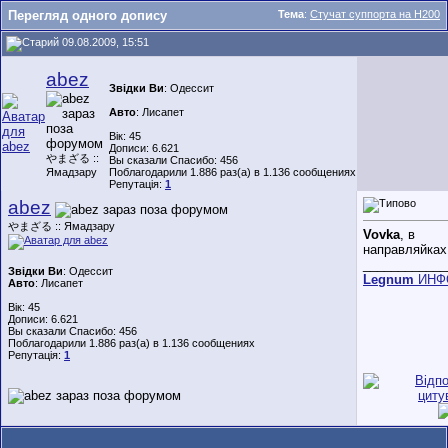
Перегляд одного допису
Тема
:
Стучат суппорта на H200
09.08.2009, 15:51
abez
Звідки Ви
: Одессит
Авто
: Лисапет
Вік: 45
Дописи: 6.621
やまざる ::
Вы сказали Спасибо: 456
Ямадзару
Поблагодарили 1.886 раз(а) в 1.136 сообщениях
Репутація:
1
abez
やまざる :: Ямадзару
Vovka
, в
направляйках
____________
Звідки Ви
: Одессит
Legnum
ИНФ
Авто
: Лисапет
Вік: 45
Дописи: 6.621
Вы сказали Спасибо: 456
Поблагодарили 1.886 раз(а) в 1.136 сообщениях
Репутація:
1